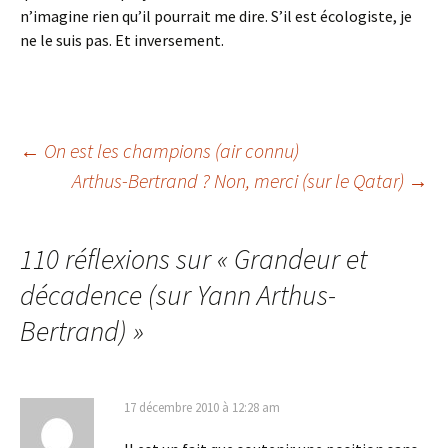
n’imagine rien qu’il pourrait me dire. S’il est écologiste, je
ne le suis pas. Et inversement.
Navigation
←
On est les champions (air connu)
Arthus-Bertrand ? Non, merci (sur le Qatar)
→
des
110 réflexions sur «
Grandeur et
articles
décadence (sur Yann Arthus-
Bertrand)
»
17 décembre 2010 à 12:28 am