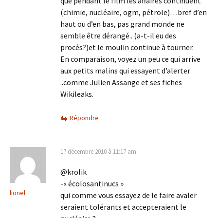
que pendant le film les affaires continuent
(chimie, nucléaire, ogm, pétrole)…bref d’en
haut ou d’en bas, pas grand monde ne
semble être dérangé.. (a-t-il eu des
procés?)et le moulin continue à tourner.
En comparaison, voyez un peu ce qui arrive
aux petits malins qui essayent d’alerter
..comme Julien Assange et ses fiches
Wikileaks.
Répondre
17 décembre 2010 à 11:17 am
@krolik
-« écolosantinucs »
lionel
qui comme vous essayez de le faire avaler
seraient tolérants et accepteraient le