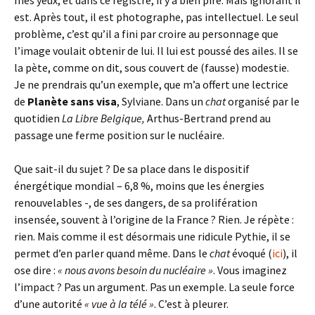
mes yeux, et dans ce registre, il y a bien pire. Mais ignorant il
est. Après tout, il est photographe, pas intellectuel. Le seul
problème, c’est qu’il a fini par croire au personnage que
l’image voulait obtenir de lui. Il lui est poussé des ailes. Il se
la pète, comme on dit, sous couvert de (fausse) modestie.
Je ne prendrais qu’un exemple, que m’a offert une lectrice
de
Planète sans visa
, Sylviane. Dans un
chat
organisé par le
quotidien
La Libre Belgique,
Arthus-Bertrand prend au
passage une ferme position sur le nucléaire.
Que sait-il du sujet ? De sa place dans le dispositif
énergétique mondial – 6,8 %, moins que les énergies
renouvelables -, de ses dangers, de sa prolifération
insensée, souvent à l’origine de la France ? Rien. Je répète :
rien. Mais comme il est désormais une ridicule Pythie, il se
permet d’en parler quand même. Dans le
chat
évoqué (
ici
), il
ose dire :
« nous avons besoin du nucléaire »
. Vous imaginez
l’impact ? Pas un argument. Pas un exemple. La seule force
d’une autorité
« vue à la télé »
. C’est à pleurer.