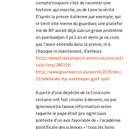
compte toujours c’est de raconter une
histoire..qui marche, ou de taire la vérité.
D’après la presse italienne par exemple, qui
le tient elle meme du guardian; une platefor
me de BP aurait déjà subi un grave problème
en azerbaidjan il ya 1 an et demi..je ne crois
pas l’avoir entendu dans la presse, ni à
l’époque ni maintenant, d’ailleurs.
http://www3.lastampa.it/esteri/sezioni/arti
colo/lstp/380159/
http://www.guardian.co.uk/world/2010/dec/
15/wikileaks-bp-azerbaijan-gulf-spill
A partir d’une dépêche de la Croix.com
certains ont fait circuler à dessein, ou par
ignorance)la fausse information selon
laquelle le pape était pro ogm! sous
prétexte d’un avis favorable de « l’académie
pontificale des sciences » ! tous les bons