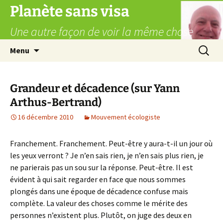
Aller
Planète sans visa
au
Une autre façon de voir la même chose
contenu
Recherc
Menu
Grandeur et décadence (sur Yann
Arthus-Bertrand)
16 décembre 2010
Mouvement écologiste
Franchement. Franchement. Peut-être y aura-t-il un jour où
les yeux verront ? Je n’en sais rien, je n’en sais plus rien, je
ne parierais pas un sou sur la réponse. Peut-être. Il est
évident à qui sait regarder en face que nous sommes
plongés dans une époque de décadence confuse mais
complète. La valeur des choses comme le mérite des
personnes n’existent plus. Plutôt, on juge des deux en