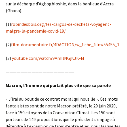
sur la décharge d’Agbogbloshie, dans la banlieue d’Accra
(Ghana).
(1)
robindesbois.org/les-cargos-de-dechets-voyagent-
malgre-la-pandemie-covid-19/
(2)
film-documentaire.fr/4DACTION/w_fiche_film/55455_1
(3)
youtube.com/watch?v=mIlNGjKJK-M
——————————————————–
Macron, l’homme qui parlait plus vite que sa parole
« J’irai au bout de ce contrat moral qui nous lie ». Ces mots
fantaisistes sont de notre Macron préféré, le 29 juin 2020,
face à 150 citoyens de la Convention Climat. Les 150 sont
porteurs de 149 propositions que le président s’engage à
défendre à l’exception de trois d’entre elles, pour lesquelles