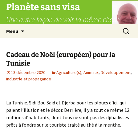
Aller
Planète sans visa
au
Une autre façon de voir la même chose
contenu
Recherc
Menu
Cadeau de Noël (européen) pour la
Tunisie
18 décembre 2020
Agriculture(s)
,
Animaux
,
Développement
,
Industrie et propagande
La Tunisie. Sidi Bou Saïd et Djerba pour les ploucs d’ici, qui
paient l’illusion et le décor. Derrière, il y a tout de même 12
millions d’habitants, dont tous ne sont pas des djihadistes
prêts à fondre sur le touriste traité au thé à la menthe.