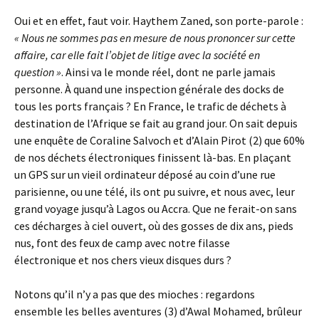
Oui et en effet, faut voir. Haythem Zaned, son porte-parole :
« Nous ne sommes pas en mesure de nous prononcer sur cette
affaire, car elle fait l’objet de litige avec la société en
question »
. Ainsi va le monde réel, dont ne parle jamais
personne. À quand une inspection générale des docks de
tous les ports français ? En France, le trafic de déchets à
destination de l’Afrique se fait au grand jour. On sait depuis
une enquête de Coraline Salvoch et d’Alain Pirot (2) que 60%
de nos déchets électroniques finissent là-bas. En plaçant
un GPS sur un vieil ordinateur déposé au coin d’une rue
parisienne, ou une télé, ils ont pu suivre, et nous avec, leur
grand voyage jusqu’à Lagos ou Accra. Que ne ferait-on sans
ces décharges à ciel ouvert, où des gosses de dix ans, pieds
nus, font des feux de camp avec notre filasse
électronique et nos chers vieux disques durs ?
Notons qu’il n’y a pas que des mioches : regardons
ensemble les belles aventures (3) d’Awal Mohamed, brûleur