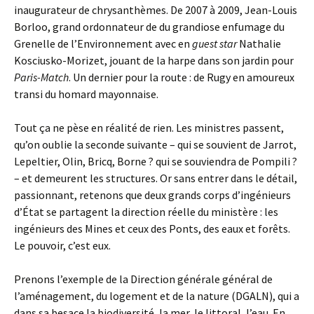
inaugurateur de chrysanthèmes. De 2007 à 2009, Jean-Louis
Borloo, grand ordonnateur de du grandiose enfumage du
Grenelle de l’Environnement avec en
guest star
Nathalie
Kosciusko-Morizet, jouant de la harpe dans son jardin pour
Paris-Match
. Un dernier pour la route : de Rugy en amoureux
transi du homard mayonnaise.
Tout ça ne pèse en réalité de rien. Les ministres passent,
qu’on oublie la seconde suivante – qui se souvient de Jarrot,
Lepeltier, Olin, Bricq, Borne ? qui se souviendra de Pompili ?
– et demeurent les structures. Or sans entrer dans le détail,
passionnant, retenons que deux grands corps d’ingénieurs
d’État se partagent la direction réelle du ministère : les
ingénieurs des Mines et ceux des Ponts, des eaux et forêts.
Le pouvoir, c’est eux.
Prenons l’exemple de la Direction générale général de
l’aménagement, du logement et de la nature (DGALN), qui a
dans sa besace la biodiversité, la mer, le littoral, l’eau. En