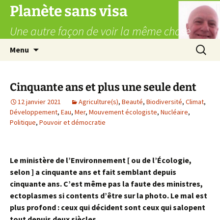
Aller
Planète sans visa
au
Une autre façon de voir la même chose
contenu
Recherc
Menu
Cinquante ans et plus une seule dent
12 janvier 2021
Agriculture(s)
,
Beauté
,
Biodiversité
,
Climat
,
Développement
,
Eau
,
Mer
,
Mouvement écologiste
,
Nucléaire
,
Politique
,
Pouvoir et démocratie
Le ministère de l’Environnement [ ou de l’Écologie,
selon ] a cinquante ans et fait semblant depuis
cinquante ans. C’est même pas la faute des ministres,
ectoplasmes si contents d’être sur la photo. Le mal est
plus profond : ceux qui décident sont ceux qui salopent
tout depuis deux siècles.