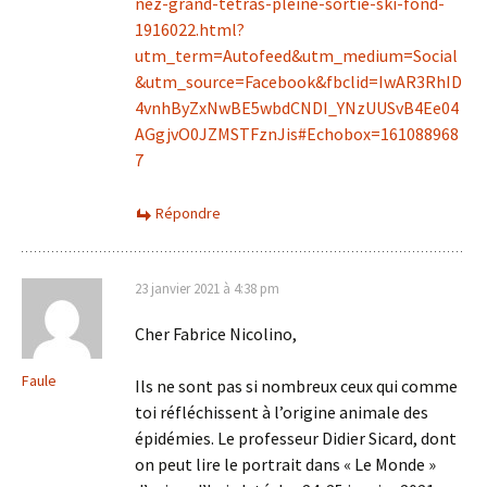
nez-grand-tetras-pleine-sortie-ski-fond-
1916022.html?
utm_term=Autofeed&utm_medium=Social
&utm_source=Facebook&fbclid=IwAR3RhID
4vnhByZxNwBE5wbdCNDI_YNzUUSvB4Ee04
AGgjvO0JZMSTFznJis#Echobox=161088968
7
Répondre
23 janvier 2021 à 4:38 pm
Cher Fabrice Nicolino,
Faule
Ils ne sont pas si nombreux ceux qui comme
toi réfléchissent à l’origine animale des
épidémies. Le professeur Didier Sicard, dont
on peut lire le portrait dans « Le Monde »