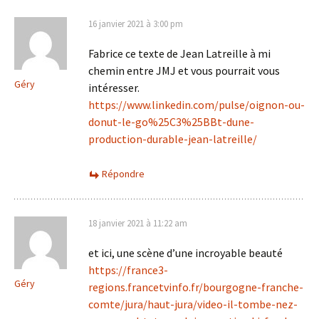
16 janvier 2021 à 3:00 pm
Fabrice ce texte de Jean Latreille à mi
chemin entre JMJ et vous pourrait vous
Géry
intéresser.
https://www.linkedin.com/pulse/oignon-ou-
donut-le-go%25C3%25BBt-dune-
production-durable-jean-latreille/
Répondre
18 janvier 2021 à 11:22 am
et ici, une scène d’une incroyable beauté
https://france3-
Géry
regions.francetvinfo.fr/bourgogne-franche-
comte/jura/haut-jura/video-il-tombe-nez-