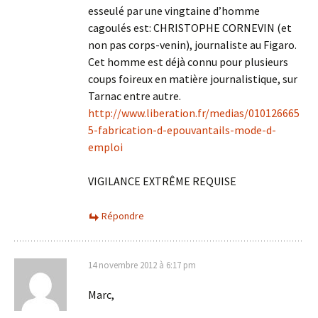
esseulé par une vingtaine d’homme
cagoulés est: CHRISTOPHE CORNEVIN (et
non pas corps-venin), journaliste au Figaro.
Cet homme est déjà connu pour plusieurs
coups foireux en matière journalistique, sur
Tarnac entre autre.
http://www.liberation.fr/medias/010126665
5-fabrication-d-epouvantails-mode-d-
emploi
VIGILANCE EXTRÊME REQUISE
Répondre
14 novembre 2012 à 6:17 pm
Marc,