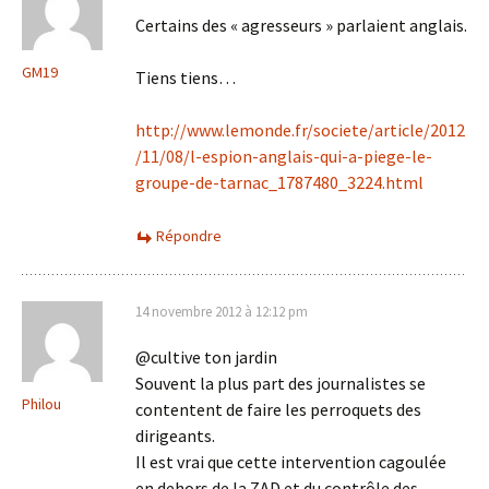
Certains des « agresseurs » parlaient anglais.
GM19
Tiens tiens…
http://www.lemonde.fr/societe/article/2012
/11/08/l-espion-anglais-qui-a-piege-le-
groupe-de-tarnac_1787480_3224.html
Répondre
14 novembre 2012 à 12:12 pm
@cultive ton jardin
Souvent la plus part des journalistes se
Philou
contentent de faire les perroquets des
dirigeants.
Il est vrai que cette intervention cagoulée
en dehors de la ZAD et du contrôle des