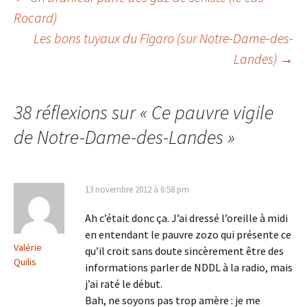
Navigation
Rocard)
Les bons tuyaux du Figaro (sur Notre-Dame-des-
des
Landes)
→
articles
38 réflexions sur «
Ce pauvre vigile
de Notre-Dame-des-Landes
»
13 novembre 2012 à 6:58 pm
Ah c’était donc ça. J’ai dressé l’oreille à midi
en entendant le pauvre zozo qui présente ce
Valérie
qu’il croit sans doute sincèrement être des
Quilis
informations parler de NDDL à la radio, mais
j’ai raté le début.
Bah, ne soyons pas trop amère : je me