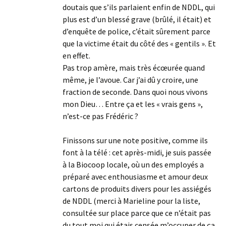
doutais que s’ils parlaient enfin de NDDL, qui
plus est d’un blessé grave (brûlé, il était) et
d’enquête de police, c’était sûrement parce
que la victime était du côté des « gentils ». Et
en effet.
Pas trop amère, mais très écœurée quand
même, je l’avoue. Car j’ai dû y croire, une
fraction de seconde. Dans quoi nous vivons
mon Dieu… Entre ça et les « vrais gens »,
n’est-ce pas Frédéric ?
Finissons sur une note positive, comme ils
font à la télé : cet après-midi, je suis passée
à la Biocoop locale, où un des employés a
préparé avec enthousiasme et amour deux
cartons de produits divers pour les assiégés
de NDDL (merci à Marieline pour la liste,
consultée sur place parce que ce n’était pas
du tout moi qui étais censée m’occuper de ça