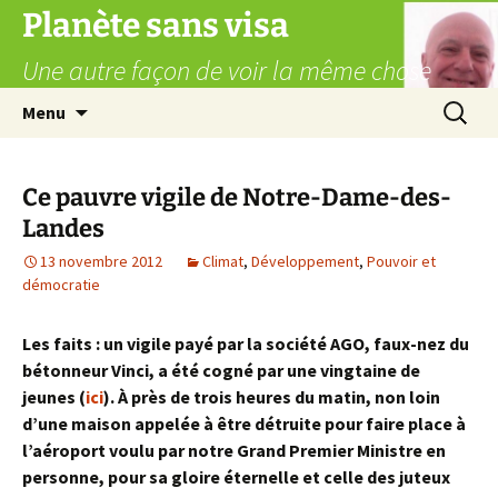
Aller
Planète sans visa
au
Une autre façon de voir la même chose
contenu
Recherc
Menu
Ce pauvre vigile de Notre-Dame-des-
Landes
13 novembre 2012
Climat
,
Développement
,
Pouvoir et
démocratie
Les faits : un vigile payé par la société AGO, faux-nez du
bétonneur Vinci, a été cogné par une vingtaine de
jeunes (
ici
). À près de trois heures du matin, non loin
d’une maison appelée à être détruite pour faire place à
l’aéroport voulu par notre Grand Premier Ministre en
personne, pour sa gloire éternelle et celle des juteux