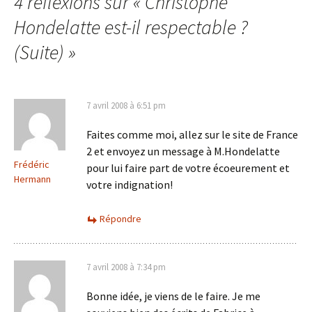
4 réflexions sur «
Christophe
articles
Hondelatte est-il respectable ?
(Suite)
»
7 avril 2008 à 6:51 pm
Faites comme moi, allez sur le site de France
2 et envoyez un message à M.Hondelatte
Frédéric
pour lui faire part de votre écoeurement et
Hermann
votre indignation!
Répondre
7 avril 2008 à 7:34 pm
Bonne idée, je viens de le faire. Je me