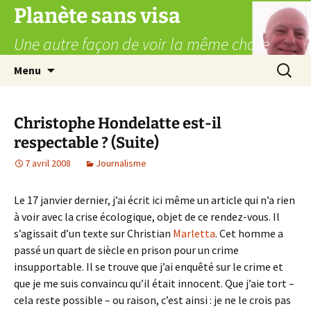
Aller
Planète sans visa
au
Une autre façon de voir la même chose
contenu
Recherc
Menu
Christophe Hondelatte est-il
respectable ? (Suite)
7 avril 2008
Journalisme
Le 17 janvier dernier, j’ai écrit ici même un article qui n’a rien
à voir avec la crise écologique, objet de ce rendez-vous. Il
s’agissait d’un texte sur Christian
Marletta
. Cet homme a
passé un quart de siècle en prison pour un crime
insupportable. Il se trouve que j’ai enquêté sur le crime et
que je me suis convaincu qu’il était innocent. Que j’aie tort –
cela reste possible – ou raison, c’est ainsi : je ne le crois pas