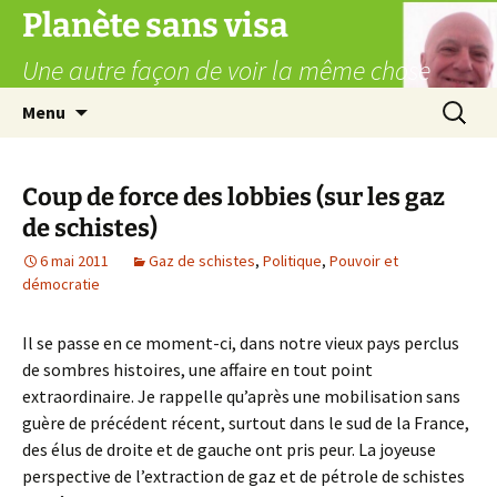
Aller
Planète sans visa
au
Une autre façon de voir la même chose
contenu
Recherc
Menu
Coup de force des lobbies (sur les gaz
de schistes)
6 mai 2011
Gaz de schistes
,
Politique
,
Pouvoir et
démocratie
Il se passe en ce moment-ci, dans notre vieux pays perclus
de sombres histoires, une affaire en tout point
extraordinaire. Je rappelle qu’après une mobilisation sans
guère de précédent récent, surtout dans le sud de la France,
des élus de droite et de gauche ont pris peur. La joyeuse
perspective de l’extraction de gaz et de pétrole de schistes