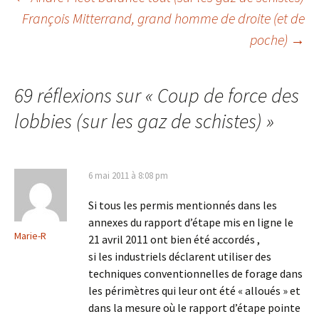
Navigation
François Mitterrand, grand homme de droite (et de
poche)
→
des
articles
69 réflexions sur «
Coup de force des
lobbies (sur les gaz de schistes)
»
6 mai 2011 à 8:08 pm
Si tous les permis mentionnés dans les
annexes du rapport d’étape mis en ligne le
Marie-R
21 avril 2011 ont bien été accordés ,
si les industriels déclarent utiliser des
techniques conventionnelles de forage dans
les périmètres qui leur ont été « alloués » et
dans la mesure où le rapport d’étape pointe