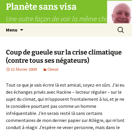
Aller
Planète sans visa
au
Une autre façon de voir la même chose
contenu
Recherc
Menu
Coup de gueule sur la crise climatique
(contre tous ses négateurs)
22 février 2009
Climat
Tout ce que je vais écrire là est amical, soyez-en sûrs. J’ai eu
des échanges privés avec Hacène – lecteur régulier – sur le
sujet du climat, qui m’opposent frontalement à lui, et je ne
le considère pourtant pas comme un homme
infréquentable. J’en serais resté là sans certains
commentaires de mon dernier papier sur Allègre, qui m’ont
conduit à réagir. J’espère ne vexer personne, mais dans le