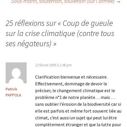
Sous-marin, souterrain, souverain (sur l’armée)
→
des
articles
25 réflexions sur «
Coup de gueule
sur la crise climatique (contre tous
ses négateurs)
»
22 février 2009 à 1:46 pm
Clarification bienvenue et nécessaire.
Effectivement, dommage de devoir le
Patrick
préciser, le changement climatique est le
PAPPOLA
problème n°1 de notre planète… mais …
sans oublier l’érosion de la biodiversité car si
elle est parfois et même fort souvent liée au
climat, c’est aussi un sujet qui peut lui être
complètement étranger et que la lutte pour