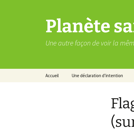
Aller
au
contenu
Planète sa
Une autre façon de voir la mê
Accueil
Une déclaration d’intention
Fla
(su