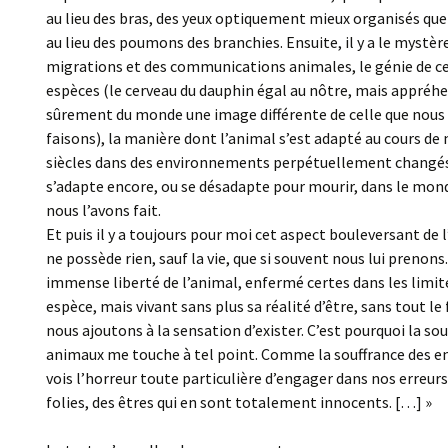
au lieu des bras, des yeux optiquement mieux organisés que
au lieu des poumons des branchies. Ensuite, il y a le mystèr
migrations et des communications animales, le génie de c
espèces (le cerveau du dauphin égal au nôtre, mais appréh
sûrement du monde une image différente de celle que nous
faisons), la manière dont l’animal s’est adapté au cours de 
siècles dans des environnements perpétuellement changés
s’adapte encore, ou se désadapte pour mourir, dans le mond
nous l’avons fait.
Et puis il y a toujours pour moi cet aspect bouleversant de 
ne possède rien, sauf la vie, que si souvent nous lui prenons. 
immense liberté de l’animal, enfermé certes dans les limit
espèce, mais vivant sans plus sa réalité d’être, sans tout le
nous ajoutons à la sensation d’exister. C’est pourquoi la so
animaux me touche à tel point. Comme la souffrance des enf
vois l’horreur toute particulière d’engager dans nos erreurs
folies, des êtres qui en sont totalement innocents. […] »