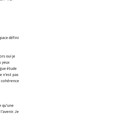
pace défini
rs oui je
s yeux
ngue étude
e n’est pas
n cohérence
e
e qu’une
l’avenir. Je