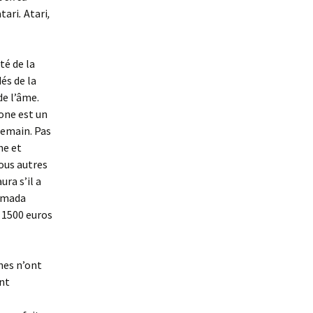
atari
.
Atari
,
té de la
és de la
de l’âme.
bone est un
 demain. Pas
he et
ous autres
ra s’il a
armada
 1500 euros
nes n’ont
ent