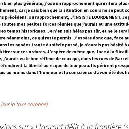
n bien plus générale, j’ose un rapprochement qui irritera plus 
hement, car je sais bien que la situation en cours ne se peut c
ans précédent. Un rapprochement, J’INSISTE LOURDEMENT. Je 
e toutes mes petites forces réunies que j’aurais eu une attitud
es temps historiques. Je n’en suis hélas pas sûr, et ne le serai
ère néanmoins, ce qui reste permis. J’espère donc que, face a
dans les années trente du siècle passé, je n’aurais pas hésité 
 à tirer sur ces ordures. J’espère de même que, face à la flicail
, j’aurais eu le bon réflexe de ceux qui, dans les rues de Barce
éfendirent la liberté au risque de leur peau. Ils périrent presqu
mais au moins dans l’honneur et la conscience d’avoir été des
 (sur la taxe carbone)
exions sur «
Flagrant délit à la frontière (