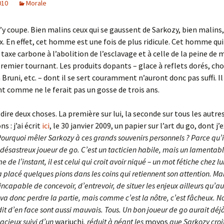
010
Morale
y coupe. Bien malins ceux qui se gaussent de Sarkozy, bien malins,
. En effet, cet homme est une fois de plus ridicule. Cet homme qui
taxe carbone à l’abolition de l’esclavage et à celle de la peine de 
remier tournant. Les produits dopants – glace à reflets dorés, cho
Bruni, etc. – dont il se sert couramment n’auront donc pas suffi. Il 
t comme ne le ferait pas un gosse de trois ans.
dire deux choses. La première sur lui, la seconde sur tous les autres
: j’ai écrit
ici
, le 30 janvier 2009, un papier sur l’art du go, dont j’e
 Pourquoi mêler Sarkozy à ces grands souvenirs personnels ? Parce qu’i
désastreux joueur de go. C’est un tacticien habile, mais un lamentabl
me de l’instant, il est celui qui croit avoir niqué – un mot fétiche chez l
a placé quelques pions dans les coins qui retiennent son attention. Mais
ncapable de concevoir, d’entrevoir, de situer les enjeux ailleurs qu’a
 va donc perdre la partie, mais comme c’est la nôtre, c’est fâcheux. N
it d’en face sont aussi mauvais. Tous. Un bon joueur de go aurait déj
acieux suivi d’un
wariuchi
, réduit à néant les
moyos
que Sarkozy croi