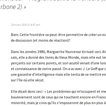
arbone 2)
»
24 mars 2010 à 4:47 pm
Bien. Cette frontière va peut-être permettre de créer un es
de discussion (et moins de réaction)?
Dans les années 1980, Marguerite Yourcenar écrivait ceci. Alo
sais, elle a donné des livres du Vieux Monde, mais elle eut le
perçants sur certains points, et son acuité venait d’une lo
et connaissance de notre passé. On a vu avec J. Le Goff que c
une garantie d’intelligence mais elle tenta de se mettre e
sur l’île où elle vécut.
Elle disait donc ceci : « Les problèmes qui m’occupent et m
bouleversent sont de ceux qui ne touchent encore en Franc
minorité, mais je crois qu’ils s’imposeront de plus en plus à 