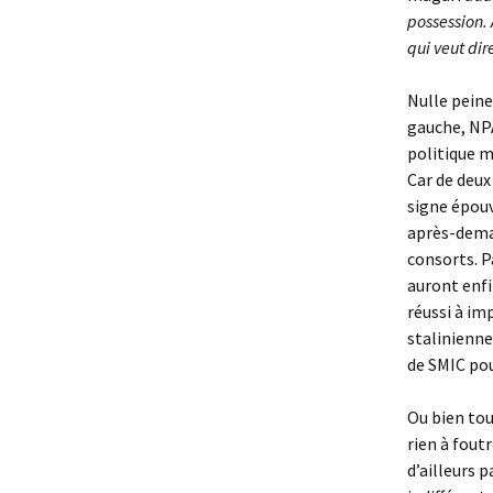
possession. 
qui veut dir
Nulle peine 
gauche, NPA
politique m
Car de deux
signe épouv
après-demai
consorts. P
auront enfi
réussi à im
stalinienne
de SMIC pou
Ou bien tou
rien à fout
d’ailleurs 