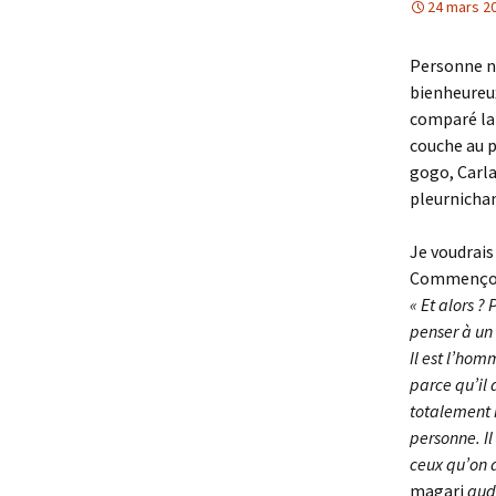
24 mars 2
Personne n’
bienheureux
comparé la 
couche au p
gogo, Carla 
pleurnichan
Je voudrais 
Commençons 
« Et alors ?
penser à un 
Il est l’hom
parce qu’il 
totalement i
personne. Il
ceux qu’on d
magari
aud