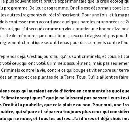
s le plus souvent est la preuve expérimentale que la crise écologiqu
du programme. De leur programme. Or elle est désormais tout le ca
 les autres fragments du réel s’inscrivent. Pour une fois, et à ma 
e dois confesser mon accord avec quelques paroles prononcées ce 
Rocard, que j’ai secoué comme un vieux prunier une bonne dizaine de 
 je cite de mémoire, que dans dix ans, ceux qui n’agissent pas pour l
érèglement climatique seront tenus pour des criminels contre l’h
eprends déjà. C’est aujourd’hui qu’ils sont criminels, et tous. Et to
t voté ceux qui ont voté. Criminels assurément, mais pas seuleme
 Criminels contre la vie, contre ce qui bouge et vit encore sur terre
des animaux et des plantes de la Terre. Tous. Qu’ils aillent se faire
éviens ceux qui auraient envie d’écrire en commentaire quoi que
 “climatosceptiques” que je ne laisserai pas passer. Leurs text
. Droit à la poubelle, que cela plaise ou non.
Pour moi, une fro
 naître, qui sépare et séparera toujours plus ceux qui considèr
u qui se noue, et tous les autres. J’ai d’ores et déjà choisi m