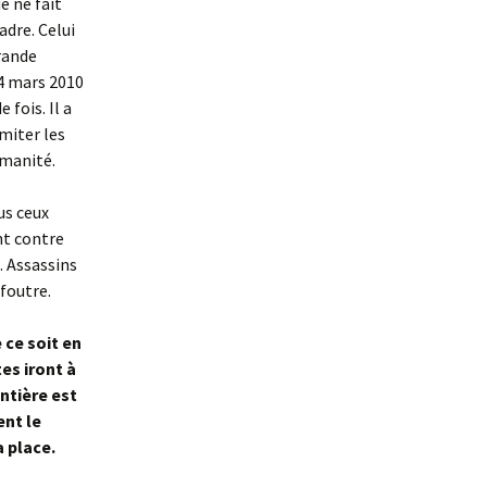
e ne fait
dre. Celui
grande
24 mars 2010
fois. Il a
imiter les
umanité.
us ceux
nt contre
. Assassins
 foutre.
 ce soit en
es iront à
ntière est
ent le
a place.