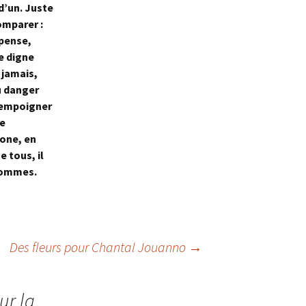
d’un. Juste
omparer :
pense,
e digne
 jamais,
u danger
à empoigner
le
lone, en
e tous, il
 hommes.
Des fleurs pour Chantal Jouanno
→
sur la