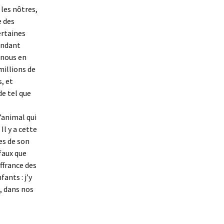
 les nôtres,
e des
ertaines
endant
 nous en
millions de
, et
e tel que
l’animal qui
Il y a cette
es de son
 faux que
uffrance des
ants : j’y
, dans nos