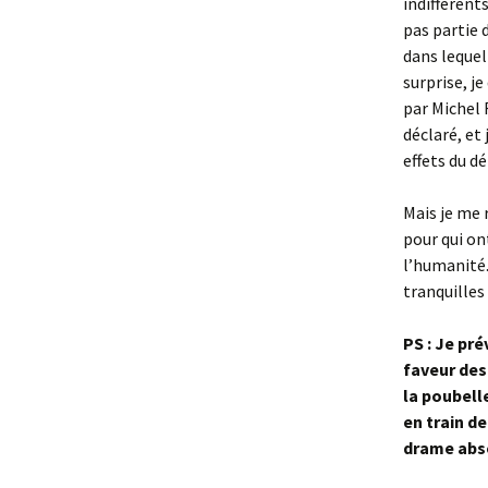
indifférent
pas partie 
dans lequel
surprise, j
par Michel 
déclaré, et
effets du d
Mais je me r
pour qui on
l’humanité.
tranquilles 
PS : Je pr
faveur des
la poubelle
en train de
drame absol