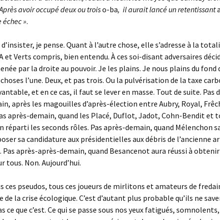
Après avoir occupé deux ou trois
o-ba
, il aurait lancé un retentissant
e échec »
.
d’insister, je pense. Quant à l’autre chose, elle s’adresse à la totali
 et Verts compris, bien entendu. À ces soi-disant adversaires décid
enée par la droite au pouvoir. Je les plains. Je nous plains du fond 
 choses l’une. Deux, et pas trois. Ou la pulvérisation de la taxe car
antable, et en ce cas, il faut se lever en masse. Tout de suite. Pas
n, après les magouilles d’après-élection entre Aubry, Royal, Frêc
as après-demain, quand les Placé, Duflot, Jadot, Cohn-Bendit et t
n réparti les seconds rôles. Pas après-demain, quand Mélenchon sau
poser sa candidature aux présidentielles aux débris de l’ancienne 
. Pas après-après-demain, quand Besancenot aura réussi à obtenir
r tous. Non. Aujourd’hui.
s ces pseudos, tous ces joueurs de mirlitons et amateurs de fredai
re de la crise écologique. C’est d’autant plus probable qu’ils ne sav
pas ce que c’est. Ce qui se passe sous nos yeux fatigués, somnolents,