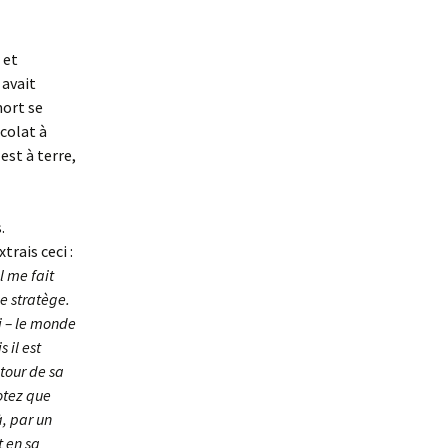
 et
 avait
mort se
colat à
est à terre,
.
xtrais ceci :
l me fait
e stratège.
ui – le monde
 il est
utour de sa
otez que
à, par un
t en sa