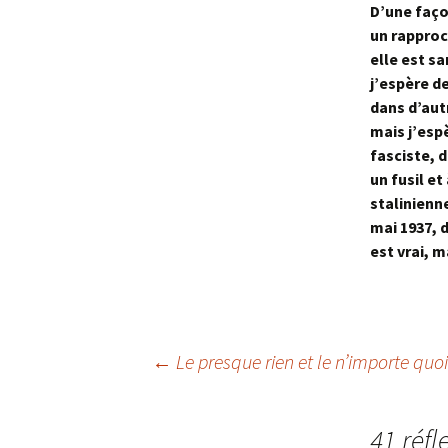
D’une faço
un rapproc
elle est s
j’espère d
dans d’autr
mais j’esp
fasciste, 
un fusil et
stalinienne
mai 1937, d
est vrai, 
Navigation
←
Le presque rien et le n’importe quoi
des
41 réfl