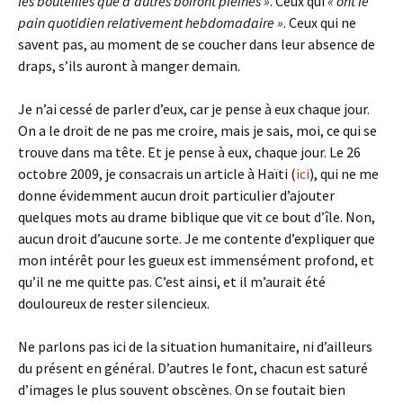
les bouteilles que d’autres boiront pleines »
. Ceux qui
« ont le
pain quotidien relativement hebdomadaire »
. Ceux qui ne
savent pas, au moment de se coucher dans leur absence de
draps, s’ils auront à manger demain.
Je n’ai cessé de parler d’eux, car je pense à eux chaque jour.
On a le droit de ne pas me croire, mais je sais, moi, ce qui se
trouve dans ma tête. Et je pense à eux, chaque jour. Le 26
octobre 2009, je consacrais un article à Haïti (
ici
), qui ne me
donne évidemment aucun droit particulier d’ajouter
quelques mots au drame biblique que vit ce bout d’île. Non,
aucun droit d’aucune sorte. Je me contente d’expliquer que
mon intérêt pour les gueux est immensément profond, et
qu’il ne me quitte pas. C’est ainsi, et il m’aurait été
douloureux de rester silencieux.
Ne parlons pas ici de la situation humanitaire, ni d’ailleurs
du présent en général. D’autres le font, chacun est saturé
d’images le plus souvent obscènes. On se foutait bien