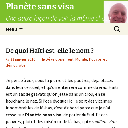
Aller
Planète sans visa
au
Une autre façon de voir la même chose
contenu
Recherc
Menu
De quoi Haïti est-elle le nom ?
22 janvier 2010
Développement
,
Morale
,
Pouvoir et
démocratie
Je pense à eux, sous la pierre et les poutres, déjà placés
dans leur cercueil, et qu’on enterrera comme du vrac. Haïti
est un sac de gravats qu’on jette dans un trou, en se
bouchant le nez. Si j’ose évoquer ici le sort des victimes
innombrables de là-bas, c’est d’abord parce que je n’ai
cessé, sur
Planète sans visa
, de parler du Sud. Et des
pauvres, plutôt des miséreux de là-bas, qui
« soufflent vides