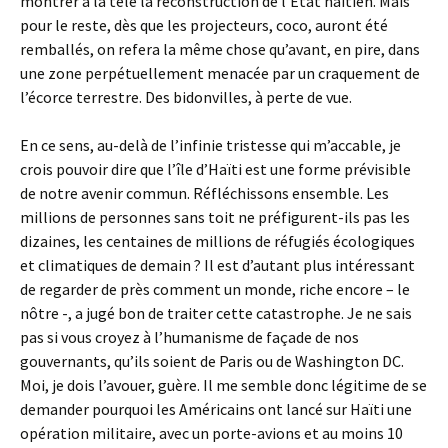
montrer à la télé la reconstruction de l’État haïtien. Mais
pour le reste, dès que les projecteurs, coco, auront été
remballés, on refera la même chose qu’avant, en pire, dans
une zone perpétuellement menacée par un craquement de
l’écorce terrestre. Des bidonvilles, à perte de vue.
En ce sens, au-delà de l’infinie tristesse qui m’accable, je
crois pouvoir dire que l’île d’Haïti est une forme prévisible
de notre avenir commun. Réfléchissons ensemble. Les
millions de personnes sans toit ne préfigurent-ils pas les
dizaines, les centaines de millions de réfugiés écologiques
et climatiques de demain ? Il est d’autant plus intéressant
de regarder de près comment un monde, riche encore – le
nôtre -, a jugé bon de traiter cette catastrophe. Je ne sais
pas si vous croyez à l’humanisme de façade de nos
gouvernants, qu’ils soient de Paris ou de Washington DC.
Moi, je dois l’avouer, guère. Il me semble donc légitime de se
demander pourquoi les Américains ont lancé sur Haïti une
opération militaire, avec un porte-avions et au moins 10