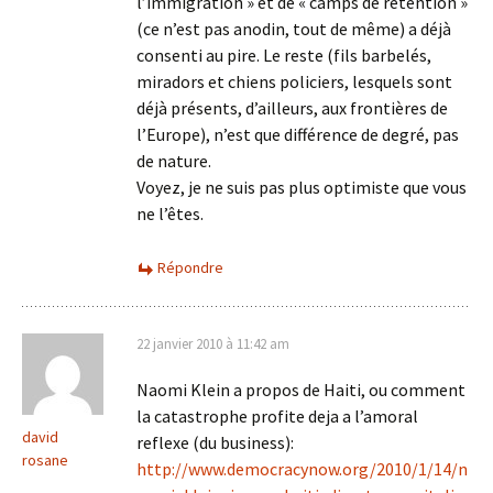
l’immigration » et de « camps de rétention »
(ce n’est pas anodin, tout de même) a déjà
consenti au pire. Le reste (fils barbelés,
miradors et chiens policiers, lesquels sont
déjà présents, d’ailleurs, aux frontières de
l’Europe), n’est que différence de degré, pas
de nature.
Voyez, je ne suis pas plus optimiste que vous
ne l’êtes.
Répondre
22 janvier 2010 à 11:42 am
Naomi Klein a propos de Haiti, ou comment
la catastrophe profite deja a l’amoral
david
reflexe (du business):
rosane
http://www.democracynow.org/2010/1/14/n