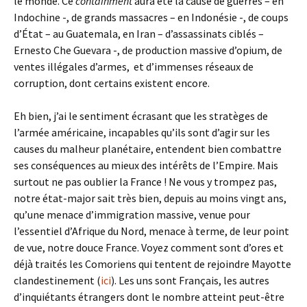
le monde. Ce
containment
aura été la cause de guerres – en
Indochine -, de grands massacres – en Indonésie -, de coups
d’État – au Guatemala, en Iran – d’assassinats ciblés –
Ernesto Che Guevara -, de production massive d’opium, de
ventes illégales d’armes, et d’immenses réseaux de
corruption, dont certains existent encore.
Eh bien, j’ai le sentiment écrasant que les stratèges de
l’armée américaine, incapables qu’ils sont d’agir sur les
causes du malheur planétaire, entendent bien combattre
ses conséquences au mieux des intérêts de l’Empire. Mais
surtout ne pas oublier la France ! Ne vous y trompez pas,
notre état-major sait très bien, depuis au moins vingt ans,
qu’une menace d’immigration massive, venue pour
l’essentiel d’Afrique du Nord, menace à terme, de leur point
de vue, notre douce France. Voyez comment sont d’ores et
déjà traités les Comoriens qui tentent de rejoindre Mayotte
clandestinement (
ici
). Les uns sont Français, les autres
d’inquiétants étrangers dont le nombre atteint peut-être