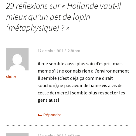
29 réflexions sur «
Hollande vaut-il
articles
mieux qu’un pet de lapin
(métaphysique) ?
»
17 octobre 2011 à 2:30 pm
il me semble aussi plus sain d’esprit,mais
meme s’il ne connais rien a l’environnement
slider
il semble (c’est déja ça comme dirait
souchon),ne pas avoir de haine vis a vis de
cette derniere.Il semble plus respecter les
gens aussi
Répondre
17 octobre 2011 à 4:02 pm