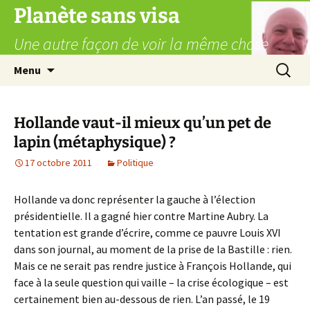
Aller
Planète sans visa
au
Une autre façon de voir la même chose
contenu
Recherc
Menu
Hollande vaut-il mieux qu’un pet de
lapin (métaphysique) ?
17 octobre 2011
Politique
Hollande va donc représenter la gauche à l’élection
présidentielle. Il a gagné hier contre Martine Aubry. La
tentation est grande d’écrire, comme ce pauvre Louis XVI
dans son journal, au moment de la prise de la Bastille : rien.
Mais ce ne serait pas rendre justice à François Hollande, qui
face à la seule question qui vaille – la crise écologique – est
certainement bien au-dessous de rien. L’an passé, le 19