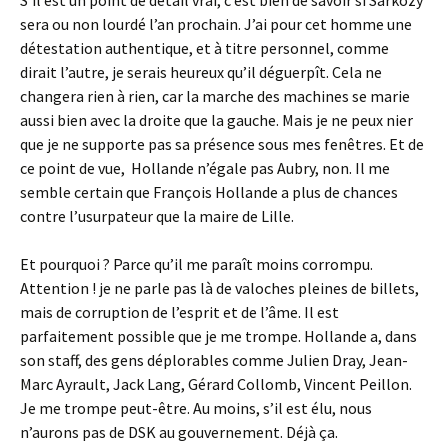
S’il est un point de détail vrai, c’est bien de savoir si Sarkozy
sera ou non lourdé l’an prochain. J’ai pour cet homme une
détestation authentique, et à titre personnel, comme
dirait l’autre, je serais heureux qu’il déguerpît. Cela ne
changera rien à rien, car la marche des machines se marie
aussi bien avec la droite que la gauche. Mais je ne peux nier
que je ne supporte pas sa présence sous mes fenêtres. Et de
ce point de vue, Hollande n’égale pas Aubry, non. Il me
semble certain que François Hollande a plus de chances
contre l’usurpateur que la maire de Lille.
Et pourquoi ? Parce qu’il me paraît moins corrompu.
Attention ! je ne parle pas là de valoches pleines de billets,
mais de corruption de l’esprit et de l’âme. Il est
parfaitement possible que je me trompe. Hollande a, dans
son staff, des gens déplorables comme Julien Dray, Jean-
Marc Ayrault, Jack Lang, Gérard Collomb, Vincent Peillon.
Je me trompe peut-être. Au moins, s’il est élu, nous
n’aurons pas de DSK au gouvernement. Déjà ça.