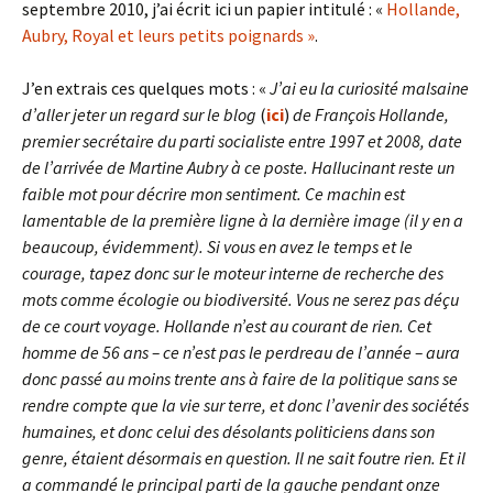
septembre 2010, j’ai écrit ici un papier intitulé : «
Hollande,
Aubry, Royal et leurs petits poignards »
.
J’en extrais ces quelques mots : «
J’ai eu la curiosité malsaine
d’aller jeter un regard sur le blog
(
ici
)
de François Hollande,
premier secrétaire du parti socialiste entre 1997 et 2008, date
de l’arrivée de Martine Aubry à ce poste. Hallucinant reste un
faible mot pour décrire mon sentiment. Ce machin est
lamentable de la première ligne à la dernière image (il y en a
beaucoup, évidemment). Si vous en avez le temps et le
courage, tapez donc sur le moteur interne de recherche des
mots comme écologie ou biodiversité. Vous ne serez pas déçu
de ce court voyage. Hollande n’est au courant de rien. Cet
homme de 56 ans – ce n’est pas le perdreau de l’année – aura
donc passé au moins trente ans à faire de la politique sans se
rendre compte que la vie sur terre, et donc l’avenir des sociétés
humaines, et donc celui des désolants politiciens dans son
genre, étaient désormais en question. Il ne sait foutre rien. Et il
a commandé le principal parti de la gauche pendant onze