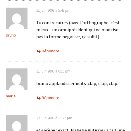
11 juin 2009 à 5:43 pm
Tu contrecarres (avec l’orthographe, c’est
mieux – un omniprésident qui ne maîtrise
bruno
pas la forme négative, ça suffit).
Répondre
11 juin 2009 à 6:10 pm
bruno applaudissements :clap, clap, clap.
marie
Répondre
22 juin 2009 à 11:25 pm
@Hacène : exact, Isabelle Autissier a fait une