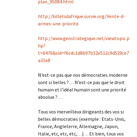
plan_95084.html
http://billetsdafrique.survie.org/Vente-d-
armes-une-priorite
http://www.geostrategique.net/viewtopic.p
hp?
t=6476&sid=f6cdc1d8b97b12e512c9d529ce7
a31e8
N’est-ce pas que nos démocraties moderne
sont si belles ?… N’est-ce pas que le droit
humain et l’idéal humain sont une priorité
absolue ?…
Tous vos merveilleux dirigeants des vos si
belles démocraties (exemple : Etats-Unis,
France, Angleterre, Allemagne, Japon,
Italie, etc, etc, etc,…)… Et bien, tous vos