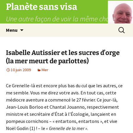
Aller
Planète sans visa
au
Une autre façon de voir la même chose
contenu
Recherc
Menu
Isabelle Autissier et les sucres d’orge
(la mer meurt de parlottes)
10 juin 2009
Mer
Ce Grenelle-là est encore plus bas du cul que les autres, ce
me semble. Vous me direz votre avis. En tout cas, cette
médiocre aventure a commencé le 27 février. Ce jour-là,
Jean-Louis Borloo et Chantal Jouanno, respectivement
ministre et secrétaire d’État à l’Écologie, lançaient en
pompeux cornichons – « entartons, entartons », et vive
Noël Godin (1) ! – le
« Grenelle de la mer »
.