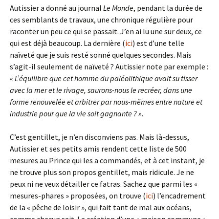
Autissier a donné au journal
Le Monde
, pendant la durée de
ces semblants de travaux, une chronique régulière pour
raconter un peu ce qui se passait. J’en ai lu une sur deux, ce
qui est déjà beaucoup. La dernière (
ici
) est d’une telle
naïveté que je suis resté sonné quelques secondes. Mais
s’agit-il seulement de naïveté ? Autissier note par exemple :
« L’équilibre que cet homme du paléolithique avait su tisser
avec la mer et le rivage, saurons-nous le recréer, dans une
forme renouvelée et arbitrer par nous-mêmes entre nature et
industrie pour que la vie soit gagnante ? »
.
C’est gentillet, je n’en disconviens pas. Mais là-dessus,
Autissier et ses petits amis rendent cette liste de 500
mesures au Prince qui les a commandés, et à cet instant, je
ne trouve plus son propos gentillet, mais ridicule. Je ne
peux ni ne veux détailler ce fatras. Sachez que parmi les «
mesures-phares » proposées, on trouve (
ici
) l’encadrement
de la « pêche de loisir », qui fait tant de mal aux océans,