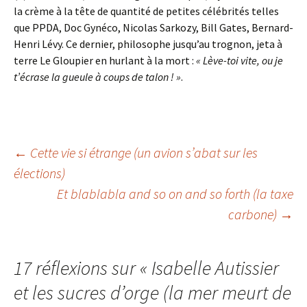
la crème à la tête de quantité de petites célébrités telles
que PPDA, Doc Gynéco, Nicolas Sarkozy, Bill Gates, Bernard-
Henri Lévy. Ce dernier, philosophe jusqu’au trognon, jeta à
terre Le Gloupier en hurlant à la mort :
« Lève-toi vite, ou je
t’écrase la gueule à coups de talon ! »
.
Navigation
←
Cette vie si étrange (un avion s’abat sur les
élections)
Et blablabla and so on and so forth (la taxe
des
carbone)
→
articles
17 réflexions sur «
Isabelle Autissier
et les sucres d’orge (la mer meurt de