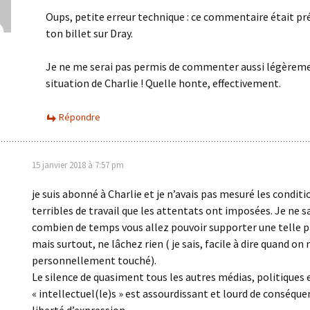
Oups, petite erreur technique : ce commentaire était pr
ton billet sur Dray.
Je ne me serai pas permis de commenter aussi légèreme
situation de Charlie ! Quelle honte, effectivement.
Répondre
15 janvier 2018 à 7:57 pm
je suis abonné à Charlie et je n’avais pas mesuré les conditi
terribles de travail que les attentats ont imposées. Je ne s
combien de temps vous allez pouvoir supporter une telle p
mais surtout, ne lâchez rien ( je sais, facile à dire quand on 
personnellement touché).
Le silence de quasiment tous les autres médias, politiques 
« intellectuel(le)s » est assourdissant et lourd de conséque