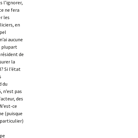
 l’ignorer,
ce ne fera
r les
iciers, en
pel
 n’ai aucune
 plupart
président de
surer la
? Si l’état
s
d du
, n’est pas
facteur, des
 N’est-ce
ne (puisque
particulier)
upe