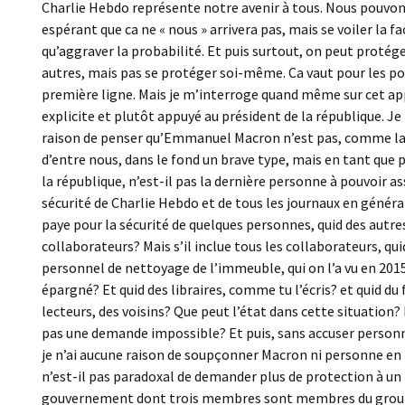
Charlie Hebdo représente notre avenir à tous. Nous pouvons
espérant que ca ne « nous » arrivera pas, mais se voiler la fa
qu’aggraver la probabilité. Et puis surtout, on peut protége
autres, mais pas se protéger soi-même. Ca vaut pour les pol
première ligne. Mais je m’interroge quand même sur cet ap
explicite et plutôt appuyé au président de la république. Je
raison de penser qu’Emmanuel Macron n’est pas, comme la
d’entre nous, dans le fond un brave type, mais en tant que 
la république, n’est-il pas la dernière personne à pouvoir as
sécurité de Charlie Hebdo et de tous les journaux en général
paye pour la sécurité de quelques personnes, quid des autre
collaborateurs? Mais s’il inclue tous les collaborateurs, qui
personnel de nettoyage de l’immeuble, qui on l’a vu en 2015
épargné? Et quid des libraires, comme tu l’écris? et quid du 
lecteurs, des voisins? Que peut l’état dans cette situation?
pas une demande impossible? Et puis, sans accuser person
je n’ai aucune raison de soupçonner Macron ni personne en 
n’est-il pas paradoxal de demander plus de protection à un
gouvernement dont trois membres sont membres du gro