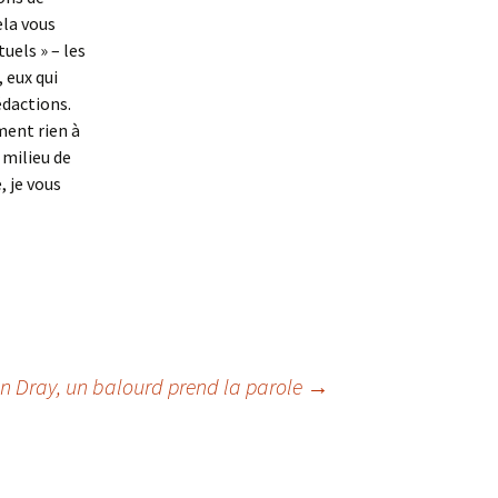
ela vous
uels » – les
 eux qui
édactions.
ment rien à
 milieu de
 je vous
en Dray, un balourd prend la parole
→