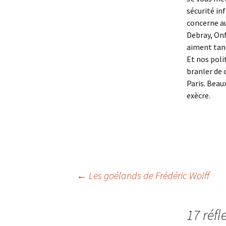
sécurité inf
concerne au
Debray, Onf
aiment tant
Et nos poli
branler de 
Paris. Beau
exècre.
Navigation
←
Les goélands de Frédéric Wolff
des
17 réfl