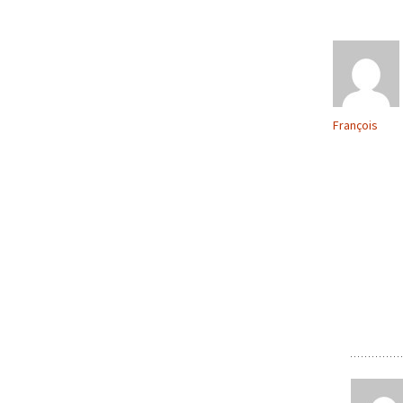
articles
François