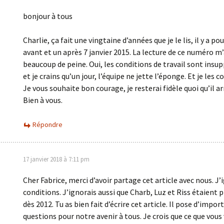
bonjour à tous
Charlie, ça fait une vingtaine d’années que je le lis, il y a po
avant et un après 7 janvier 2015. La lecture de ce numéro m’
beaucoup de peine. Oui, les conditions de travail sont insu
et je crains qu’un jour, l’équipe ne jette l’éponge. Et je les 
Je vous souhaite bon courage, je resterai fidèle quoi qu’il ar
Bien à vous.
Répondre
17 janvier 2018 à 7:11 pm
Cher Fabrice, merci d’avoir partage cet article avec nous. J’
conditions. J’ignorais aussi que Charb, Luz et Riss étaient 
dès 2012. Tu as bien fait d’écrire cet article. Il pose d’impo
questions pour notre avenir à tous. Je crois que ce que vous 