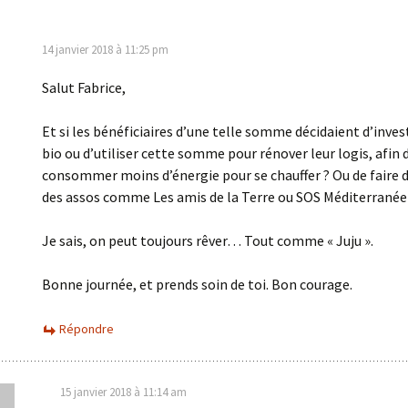
14 janvier 2018 à 11:25 pm
Salut Fabrice,
Et si les bénéficiaires d’une telle somme décidaient d’invest
bio ou d’utiliser cette somme pour rénover leur logis, afin 
consommer moins d’énergie pour se chauffer ? Ou de faire 
des assos comme Les amis de la Terre ou SOS Méditerranée
Je sais, on peut toujours rêver… Tout comme « Juju ».
Bonne journée, et prends soin de toi. Bon courage.
Répondre
15 janvier 2018 à 11:14 am