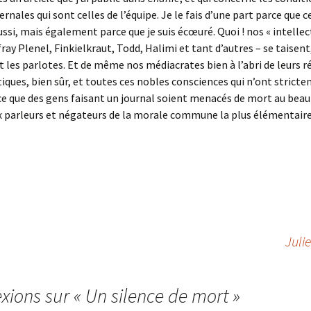
ernales qui sont celles de l’équipe. Je le fais d’une part parce que c
ssi, mais également parce que je suis écœuré. Quoi ! nos « intellect
ray Plenel, Finkielkraut, Todd, Halimi et tant d’autres – se taisent,
 les parlotes. Et de même nos médiacrates bien à l’abri de leurs r
tiques, bien sûr, et toutes ces nobles consciences qui n’ont stricte
ce que des gens faisant un journal soient menacés de mort au beau
x parleurs et négateurs de la morale commune la plus élémentaire,
Juli
exions sur «
Un silence de mort
»