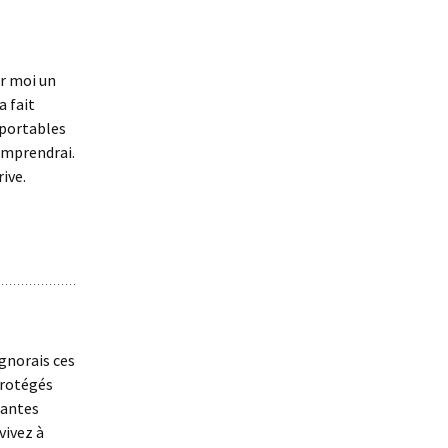
ur moi un
a fait
pportables
comprendrai.
rive.
ignorais ces
protégés
rtantes
vivez à