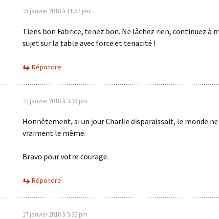
15 janvier 2018 à 11:57 pm
Tiens bon Fabrice, tenez bon. Ne lâchez rien, continuez à m
sujet sur la table avec force et tenacité !
Répondre
17 janvier 2018 à 3:39 pm
Honnêtement, si un jour Charlie disparaissait, le monde ne 
vraiment le même.
Bravo pour votre courage.
Répondre
17 janvier 2018 à 5:32 pm