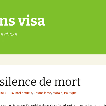
ns visa
me chose
silence de mort
 2018
Intellectuels
,
Journalisme
,
Morale
,
Politique
s un article que j’ai publié dans
Charlie
, et qui concerne les condit