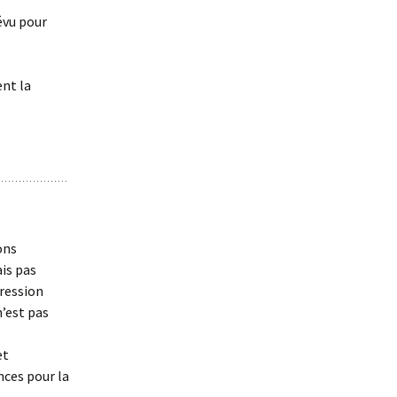
évu pour
nt la
ons
ais pas
ression
n’est pas
et
nces pour la