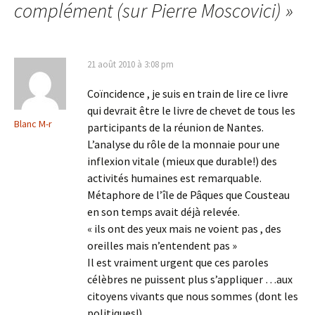
articles
complément (sur Pierre Moscovici)
»
21 août 2010 à 3:08 pm
Coïncidence , je suis en train de lire ce livre
qui devrait être le livre de chevet de tous les
Blanc M-r
participants de la réunion de Nantes.
L’analyse du rôle de la monnaie pour une
inflexion vitale (mieux que durable!) des
activités humaines est remarquable.
Métaphore de l’île de Pâques que Cousteau
en son temps avait déjà relevée.
« ils ont des yeux mais ne voient pas , des
oreilles mais n’entendent pas »
Il est vraiment urgent que ces paroles
célèbres ne puissent plus s’appliquer …aux
citoyens vivants que nous sommes (dont les
politiques!)