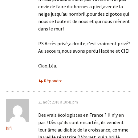
envie de faire dix bornes a pied,avec de la
neige jusqu’au nombril,pour des zigotos qui
nous se foutent de nous et qui nous mènent
dans le mur!
PS.Accès privé,a droite,c’est vraiment privé?
Au secours,nous avons perdu Hacène et CIE!
Ciao,Léa.
Répondre
21 août 2010 à 10:41 pm
Des vrais écologistes en France ? Il n’y en
pas ! Dès qu’ils sont encartés, ils vendent
hifi
leur âme au diable de la croissance, comme
la vieille sénatrice D.Voynet, qui a brillé