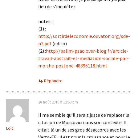
lieu de s’inquiéter.
notes :
(1) :
http://sortirdeleconomie.ouvaton.org/sde-
n2.pdf
(edito)
(2) :
http://palim-psao.over-blog.fr/article-
travail-abstrait-et-mediation-sociale-par-
moishe-postone-48896118.html
Répondre
28 août 2010 à 12:59 pm
Il me semble qu’il serait juste de replacer la
citation de Moscovici dans son contexte. Il
Loïc
citait là un de ses gros désaccords avec les
Verts-EE : il est pour la croissance et pour le