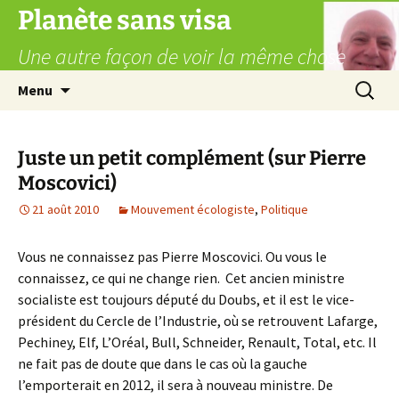
Aller
Planète sans visa
au
Une autre façon de voir la même chose
contenu
Recherc
Menu
Juste un petit complément (sur Pierre
Moscovici)
21 août 2010
Mouvement écologiste
,
Politique
Vous ne connaissez pas Pierre Moscovici. Ou vous le
connaissez, ce qui ne change rien. Cet ancien ministre
socialiste est toujours député du Doubs, et il est le vice-
président du Cercle de l’Industrie, où se retrouvent Lafarge,
Pechiney, Elf, L’Oréal, Bull, Schneider, Renault, Total, etc. Il
ne fait pas de doute que dans le cas où la gauche
l’emporterait en 2012, il sera à nouveau ministre. De