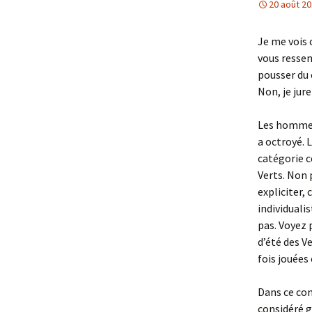
20 août 2
Je me vois 
vous ressen
pousser du 
Non, je jur
Les hommes 
a octroyé. 
catégorie c
Verts. Non 
expliciter, 
individuali
pas. Voyez 
d’été des V
fois jouées
Dans ce con
considéré g