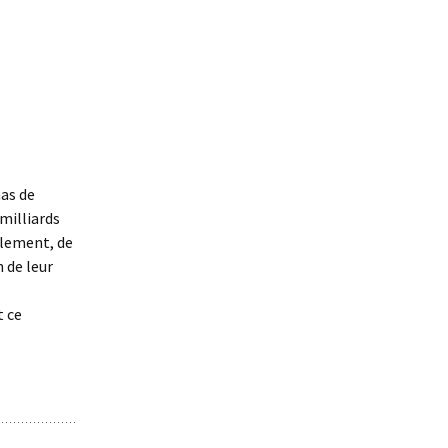
mas de
milliards
blement, de
 de leur
t ce