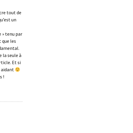
cre tout de
qu’est un
e » tenu par
 que les
ndamental.
e la seule à
icle. Et si
o aidant
s !