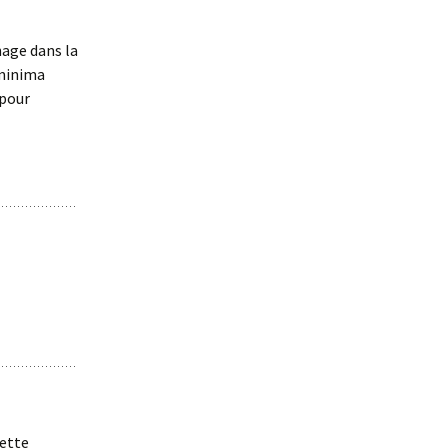
nage dans la
 minima
 pour
cette