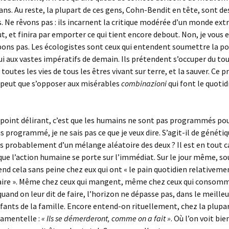
ans. Au reste, la plupart de ces gens, Cohn-Bendit en tête, sont de
 Ne rêvons pas : ils incarnent la critique modérée d’un monde extr
, et finira par emporter ce qui tient encore debout. Non, je vous e
ns pas. Les écologistes sont ceux qui entendent soumettre la po
ui aux vastes impératifs de demain. Ils prétendent s’occuper du tou
e toutes les vies de tous les êtres vivant sur terre, et la sauver. Ce p
 peut que s’opposer aux misérables
combinazioni
qui font le quotid
ce point délirant, c’est que les humains ne sont pas programmés pou
s programmé, je ne sais pas ce que je veux dire. S’agit-il de génétiq
us probablement d’un mélange aléatoire des deux ? Il est en tout c
ue l’action humaine se porte sur l’immédiat. Sur le jour même, so
nd cela sans peine chez eux qui ont « le pain quotidien relativeme
re ». Même chez ceux qui mangent, même chez ceux qui consom
and on leur dit de faire, l’horizon ne dépasse pas, dans le meilleu
nfants de la famille. Encore entend-on rituellement, chez la plupar
ramentelle :
« Ils se démerderont, comme on a fait »
. Où l’on voit bie