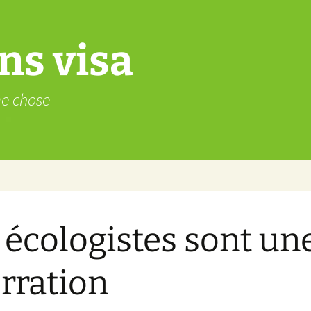
ns visa
me chose
 écologistes sont un
rration