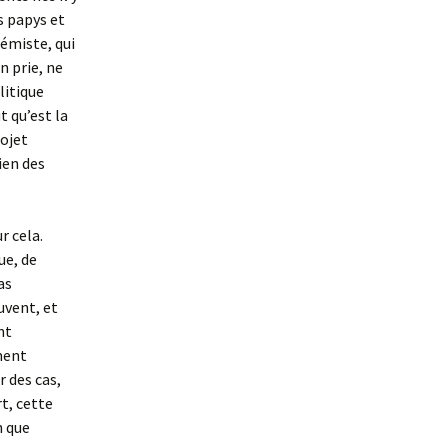
s papys et
émiste, qui
n prie, ne
litique
t qu’est la
rojet
ien des
r cela.
ue, de
as
uvent, et
nt
ment
r des cas,
t, cette
n que