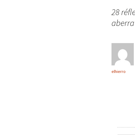
des
28 réfl
aberra
articles
elhierro