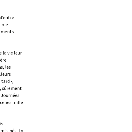
d’entre
de me
sements.
 la vie leur
ière
s, les
lleurs
 tard -,
e, sûrement
s Journées
scènes mille
is
nts nés il y