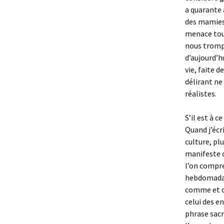
a quarante 
des mamies.
menace tout
nous trompo
d’aujourd’h
vie, faite d
délirant ne
réalistes.
S’il est à 
Quand j’écri
culture, pl
manifeste q
l’on compre
hebdomadai
comme et qu
celui des e
phrase sac