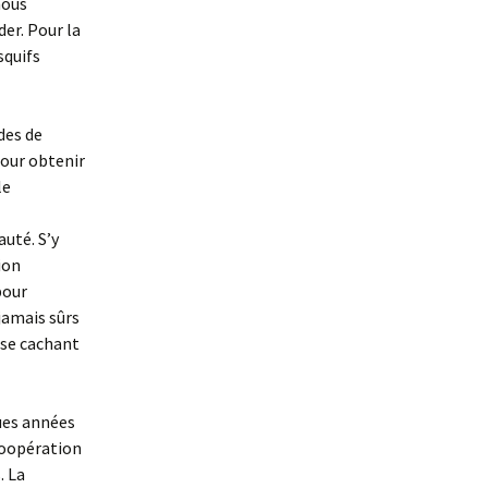
nous
er. Pour la
squifs
des de
pour obtenir
le
auté. S’y
ion
pour
jamais sûrs
 se cachant
ques années
 coopération
. La