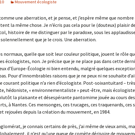
010
Mouvement écologiste
comme une aberration, et je pense, et j’espère même que nombre 
tent la même chose. Je n’écris pas cela pour le (douteux) plaisir 
col, histoire de me distinguer par le paradoxe, sous les applaudis
e solennellement que je le crois. Une aberration.
normaux, quelle que soit leur couleur politique, jouent le rôle que
Les écologistes, non. Je précise que je ne place pas dans cette dern
eux d’Europe-Écologie ni bien entendu, malgré quelques exception
pas. Pour d’innombrables raisons que je ne peux ni ne souhaite d’ai
ce courant politique n’a rien d’écologiste. Post-soixantuitard – très
ste, hédoniste, « environnementaliste » peut-être, mais écologist
plutôt la plaisante et désespérante pantomime jouée au cours de
erts, à Nantes. Ces mensonges, ces trucages, ces traquenards, ces 
 et rejouées depuis la création du mouvement, en 1984.
glomérat, je connais certains de près, j’ai même de vieux amis, ma
lobalement, il n’est qu’une queue de comète dérisoire de mouveme