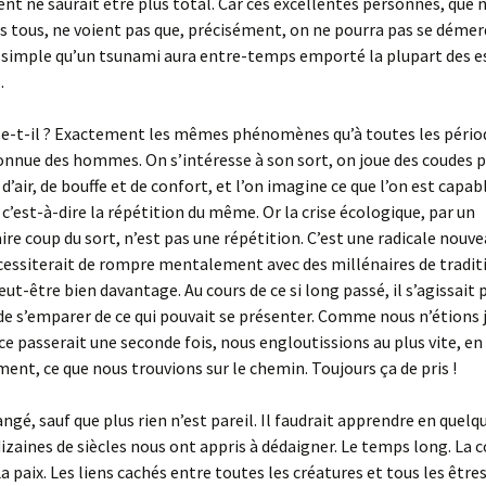
nt ne saurait être plus total. Car ces excellentes personnes, que 
 tous, ne voient pas que, précisément, on ne pourra pas se démerd
 simple qu’un tsunami aura entre-temps emporté la plupart des e
.
se-t-il ? Exactement les mêmes phénomènes qu’à toutes les pério
connue des hommes. On s’intéresse à son sort, on joue des coudes 
d’air, de bouffe et de confort, et l’on imagine ce que l’on est capab
 c’est-à-dire la répétition du même. Or la crise écologique, par un
ire coup du sort, n’est pas une répétition. C’est une radicale nouve
essiterait de rompre mentalement avec des millénaires de tradit
ut-être bien davantage. Au cours de ce si long passé, il s’agissait 
 de s’emparer de ce qui pouvait se présenter. Comme nous n’étions 
ce passerait une seconde fois, nous engloutissions au plus vite, en
ent, ce que nous trouvions sur le chemin. Toujours ça de pris !
angé, sauf que plus rien n’est pareil. Il faudrait apprendre en quel
dizaines de siècles nous ont appris à dédaigner. Le temps long. La
La paix. Les liens cachés entre toutes les créatures et tous les êtres