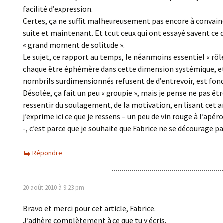
facilité d’expression.
Certes, ça ne suffit malheureusement pas encore à convain
suite et maintenant. Et tout ceux qui ont essayé savent ce 
« grand moment de solitude ».
Le sujet, ce rapport au temps, le néanmoins essentiel « rôl
chaque être éphémère dans cette dimension systémique, et
nombrils surdimensionnés refusent de d’entrevoir, est fo
Désolée, ça fait un peu « groupie », mais je pense ne pas êtr
ressentir du soulagement, de la motivation, en lisant cet art
j’exprime ici ce que je ressens – un peu de vin rouge à l’apér
-, c’est parce que je souhaite que Fabrice ne se décourage pa
Répondre
20 août 2010 à 9:23 pm
Bravo et merci pour cet article, Fabrice.
J’adhère complètement à ce que tu y écris.