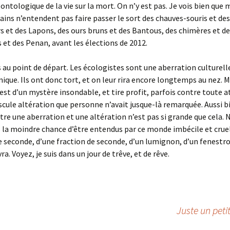
 ontologique de la vie sur la mort. On n’y est pas. Je vois bien que 
ns n’entendent pas faire passer le sort des chauves-souris et de
s et des Lapons, des ours bruns et des Bantous, des chimères et de
s et des Penan, avant les élections de 2012.
s au point de départ. Les écologistes sont une aberration culturell
ue. Ils ont donc tort, et on leur rira encore longtemps au nez. M
 est d’un mystère insondable, et tire profit, parfois contre toute a
cule altération que personne n’avait jusque-là remarquée. Aussi bi
tre une aberration et une altération n’est pas si grande que cela. 
 la moindre chance d’être entendus par ce monde imbécile et cruel.
ne seconde, d’une fraction de seconde, d’un lumignon, d’un fenestro
vra. Voyez, je suis dans un jour de trêve, et de rêve.
Juste un peti