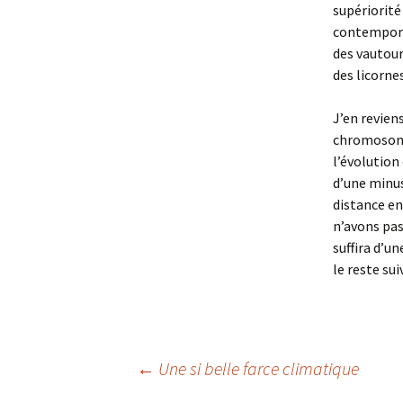
supériorité
contemporai
des vautour
des licorne
J’en revien
chromosomiq
l’évolution
d’une minus
distance en
n’avons pas
suffira d’u
le reste sui
Navigation
←
Une si belle farce climatique