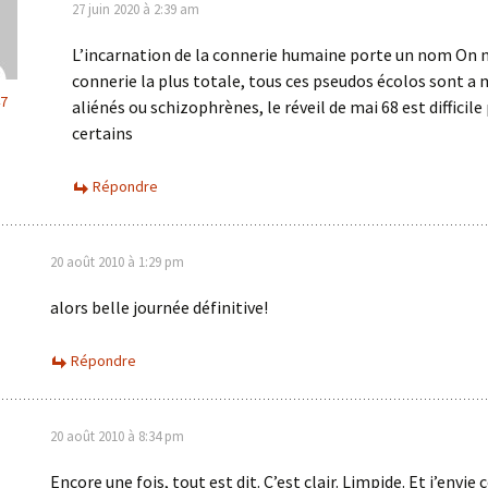
27 juin 2020 à 2:39 am
L’incarnation de la connerie humaine porte un nom On 
connerie la plus totale, tous ces pseudos écolos sont a
7
aliénés ou schizophrènes, le réveil de mai 68 est difficile
certains
Répondre
20 août 2010 à 1:29 pm
alors belle journée définitive!
Répondre
20 août 2010 à 8:34 pm
Encore une fois, tout est dit. C’est clair. Limpide. Et j’envie 