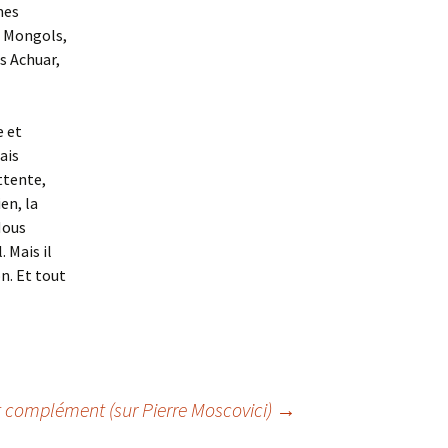
mes
s Mongols,
s Achuar,
e et
ais
ttente,
en, la
Nous
 Mais il
n. Et tout
t complément (sur Pierre Moscovici)
→