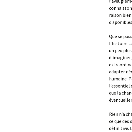
l’aveugleme
connaissons
raison bien
disponibles
Que se pas
l’histoire 
un peu plus 
d’imaginer,
extraordina
adapter néc
humaine. Pe
l’essentiel
que la chan
éventuellem
Rien n’a ch
ce que des 
définitive. 