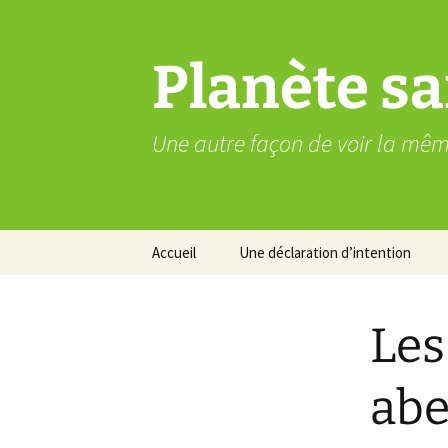
Aller
au
contenu
Planète sa
Une autre façon de voir la mê
Accueil
Une déclaration d’intention
Les
abe