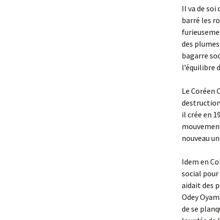
Il va de so
barré les r
furieusemen
des plumes 
bagarre soc
l’équilibre
Le Coréen C
destruction
il crée en 
mouvements 
nouveau un 
Idem en Co
social pour
aidait des 
Odey Oyama
de se planq