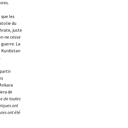
ires.
 que les
atolie du
hrate, juste
ion ne cesse
 guerre. La
u Kurdistan
.
partir
es
 Ankara
iera de
ée de toutes
triques ont
vies ont été