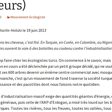
leurs)
13
Mouvement écologiste
harlie-Hebdo
le 19 juin 2013
ans les cheveux, c’est fini. En Turquie, en Corée, en Colombie, au Niger
tes ouvrent la voie à des batailles au couteau contre l’industrialisati
op faire chier les écologistes turcs. On commence à le savoir, mais
n en cours a été déclenchée par un petit groupe décidé, qui ne voul
t ses 600 arbres devenir un énième centre commercial avec mosqué
evanche, c’est qu’un mouvement de fond traverse la société turque,
issance et des pacotilles dont nous faisons notre quotidien.
 d’industrialisation massif exige des quantités géantes d’énergie, 
 généraux, puis celle de l’AKP d’Erdogan, a misé très lourd sur les 
ques. Toutes les rivières, tous les fleuves, toutes les vallées, tous