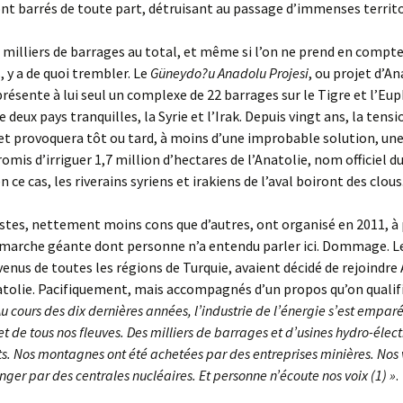
nt barrés de toute part, détruisant au passage d’immenses territo
 milliers de barrages au total, et même si l’on ne prend en compte
, y a de quoi trembler. Le
Güneydo?u Anadolu Projesi
, ou projet d’An
présente à lui seul un complexe de 22 barrages sur le Tigre et l’Eup
 deux pays tranquilles, la Syrie et l’Irak. Depuis vingt ans, la tens
t provoquera tôt ou tard, à moins d’une improbable solution, une
romis d’irriguer 1,7 million d’hectares de l’Anatolie, nom officiel d
n ce cas, les riverains syriens et irakiens de l’aval boiront des clous
stes, nettement moins cons que d’autres, ont organisé en 2011, à 
e marche géante dont personne n’a entendu parler ici. Dommage. L
venus de toutes les régions de Turquie, avaient décidé de rejoindre
atolie. Pacifiquement, mais accompagnés d’un propos qu’on qualif
Au cours des dix dernières années, l’industrie de l’énergie s’est empar
 et de tous nos fleuves. Des milliers de barrages et d’usines hydro-élec
ts. Nos montagnes ont été achetées par des entreprises minières. Nos 
ger par des centrales nucléaires. Et personne n’écoute nos voix (1) »
.