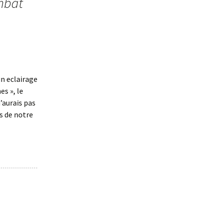
ombat
un eclairage
es », le
’aurais pas
ns de notre