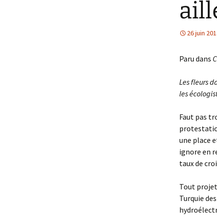
ail
26 juin 20
Paru dans
C
Les fleurs d
les écologis
Faut pas tr
protestatio
une place e
ignore en r
taux de cro
Tout projet
Turquie des
hydroélectri