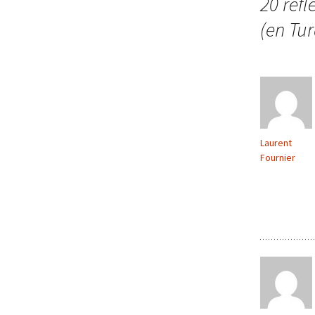
des
20 réfl
(en Tur
articles
Laurent
Fournier