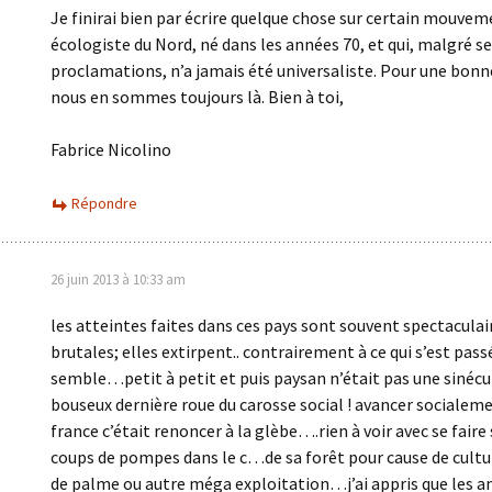
Je finirai bien par écrire quelque chose sur certain mouve
écologiste du Nord, né dans les années 70, et qui, malgré s
proclamations, n’a jamais été universaliste. Pour une bonn
nous en sommes toujours là. Bien à toi,
Fabrice Nicolino
Répondre
26 juin 2013 à 10:33 am
les atteintes faites dans ces pays sont souvent spectaculai
brutales; elles extirpent.. contrairement à ce qui s’est pass
semble…petit à petit et puis paysan n’était pas une sinécur
bouseux dernière roue du carosse social ! avancer socialem
france c’était renoncer à la glèbe….rien à voir avec se faire 
coups de pompes dans le c…de sa forêt pour cause de cultur
de palme ou autre méga exploitation…j’ai appris que les a