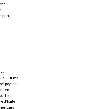
ment
es
e part,
res,
é ici …il me
e! paysan :
ent en
sortir à
e d’huile
méricains