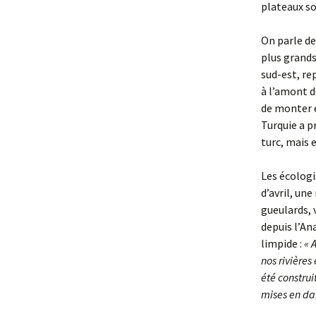
plateaux so
On parle de
plus grands
sud-est, re
à l’amont de
de monter e
Turquie a p
turc, mais e
Les écologi
d’avril, un
gueulards, 
depuis l’An
limpide :
« 
nos rivières
été construi
mises en dan