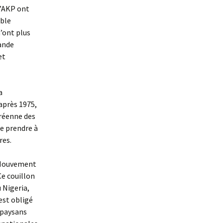
l’AKP ont
mble
’ont plus
rande
et
a
 après 1975,
oréenne des
e prendre à
res.
 Mouvement
Ce couillon
 Nigeria,
est obligé
 paysans