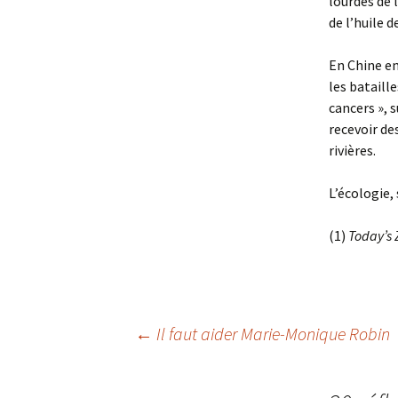
lourdés de 
de l’huile 
En Chine en
les bataill
cancers », s
recevoir de
rivières.
L’écologie,
(1)
Today’s
Navigation
←
Il faut aider Marie-Monique Robin