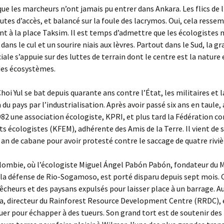
i que les marcheurs n’ont jamais pu entrer dans Ankara. Les flics de 
outes d’accès, et balancé sur la foule des lacrymos. Oui, cela resse
t à la place Taksim. Il est temps d’admettre que les écologistes n
dans le cul et un sourire niais aux lèvres. Partout dans le Sud, la g
iale s’appuie sur des luttes de terrain dont le centre est la nature 
 des écosystèmes.
hoi Yul se bat depuis quarante ans contre l’État, les militaires et l
 du pays par l’industrialisation. Après avoir passé six ans en taule,
1982 une association écologiste, KPRI, et plus tard la Fédération c
écologistes (KFEM), adhérente des Amis de la Terre. Il vient de s
an de cabane pour avoir protesté contre le saccage de quatre riviè
lombie, où l’écologiste Miguel Ángel Pabón Pabón, fondateur du
 la défense de Rio-Sogamoso, est porté disparu depuis sept mois. 
pêcheurs et des paysans expulsés pour laisser place à un barrage. Au
, directeur du Rainforest Resource Development Centre (RRDC), 
uer pour échapper à des tueurs. Son grand tort est de soutenir des