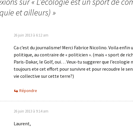
exions sur «
L’écologie est un sport de c
quie et ailleurs)
»
26 juin 2013 à 6:12 am
Ca c’est du journalisme! Merci Fabrice Nicolino. Voila enfin 
politique, au contraire de « politicien ». (mais « sport de rich
Paris-Dakar, le Golf, oui… Veux-tu suggerer que l’ecologie n
toujours ete cet effort pour survivre et pour recoudre le se
vie collective sur cette terre?)
Répondre
26 juin 2013 à 9:14 am
Laurent,