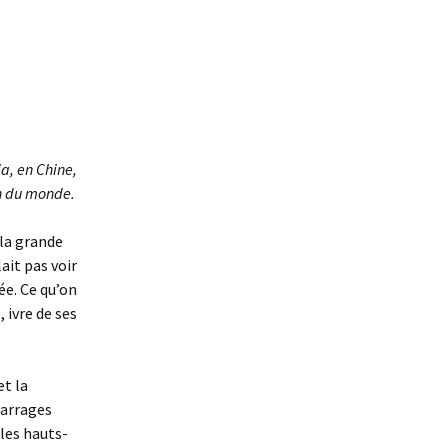
ia, en Chine,
on du monde.
 la grande
ait pas voir
e. Ce qu’on
 ivre de ses
et la
barrages
 les hauts-