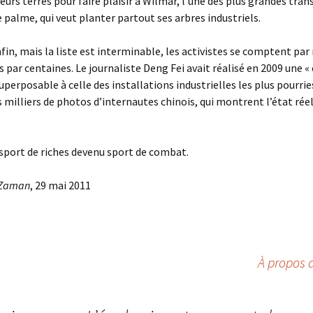
leurs terres pour faire plaisir à Wilmar, l’une des plus grandes tra
de palme, qui veut planter partout ses arbres industriels.
fin, mais la liste est interminable, les activistes se comptent par 
es par centaines. Le journaliste Deng Fei avait réalisé en 2009 une «
uperposable à celle des installations industrielles les plus pourries
s milliers de photos d’internautes chinois, qui montrent l’état rée
 sport de riches devenu sport de combat.
 Zaman
, 29 mai 2011
À propos d