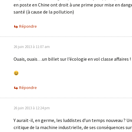
en poste en Chine ont droit à une prime pour mise en dange
santé (à cause de la pollution)
Répondre
26 juin 2013 à 11:07 am
Ouais, ouais…un billet sur l’écologie en vol classe affaires !
Répondre
26 juin 2013 à 12:24 pm
Y aurait-il, en germe, les luddistes d’un temps nouveau ? U
critique de la machine industrielle, de ses conséquences sur 