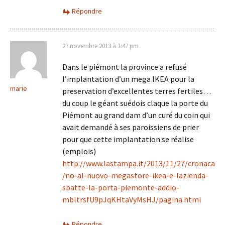
Répondre
27 novembre 2013 à 1:47 pm
Dans le piémont la province a refusé
l’implantation d’un mega IKEA pour la
marie
preservation d’excellentes terres fertiles…
du coup le géant suédois claque la porte du
Piémont au grand dam d’un curé du coin qui
avait demandé à ses paroissiens de prier
pour que cette implantation se réalise
(emplois)
http://www.lastampa.it/2013/11/27/cronaca
/no-al-nuovo-megastore-ikea-e-lazienda-
sbatte-la-porta-piemonte-addio-
mbltrsfU9pJqKHtaVyMsHJ/pagina.html
Répondre