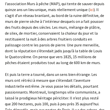
l’association Murs à pêche (MAP), qui tente de sauver depuis
quinze ans un lieu unique, mais réellement unique (
ici
). Il
s’agit d’un réseau branlant, au bord de la ruine définitive, de
murs de pierre sèche à l’intérieur desquels on a fait pousser
des fruits depuis des siècles. Les murs, mélange de plâtre,
de silex, de mortier, conservaient la chaleur du jour et la
restituaient la nuit à des arbres fruitiers conduits en
palissage contre les parois de pierre. Une pure merveille,
dont la réputation s’étendait jadis jusqu’à la table de Louis
le Quatorzième. On pense que vers 1825, 15 millions de
pêches étaient produites tout au long de 600 km de murs.
Et puis la terre a tourné, dans un sens bien étrange. Les
murs ont rétréci à mesure que s’étendait l’aventure
industrielle extrême. Je vous passe les détails, pourtant
passionnants. Montreuil, longtemps ville communiste, a
laissé le prodigieux héritage péricliter. Il n’est plus resté
que 200 hectares, puis 100, puis à peu près 35 aujourd’hui.
Très dégradés, mais aux portes de Paris. Il y a des arbres, des