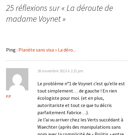
25 réflexions sur «
La déroute de
articles
madame Voynet
»
Ping :
Planète sans visa » La déro...
26 novembre 2013 à 2:21 pm
Le problème n°1 de Voynet c’est qu’elle est
tout simplement… de gauche ! En rien
P.P
écologiste pour moi. (et en plus,
autoritariste et tout ce que tu décris
parfaitement Fabrice…).
Je l’ai vu arriver chez les Verts succédant à
Waechter (après des manipulations sans
nom avec la complicité de « Politis » entre