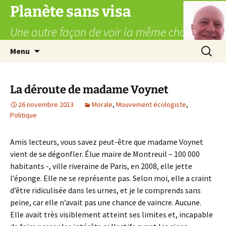
Aller
Planète sans visa
au
Une autre façon de voir la même chose
contenu
Recherc
Menu
La déroute de madame Voynet
26 novembre 2013
Morale
,
Mouvement écologiste
,
Politique
Amis lecteurs, vous savez peut-être que madame Voynet
vient de se dégonfler. Élue maire de Montreuil – 100 000
habitants -, ville riveraine de Paris, en 2008, elle jette
l’éponge. Elle ne se représente pas. Selon moi, elle a craint
d’être ridiculisée dans les urnes, et je le comprends sans
peine, car elle n’avait pas une chance de vaincre. Aucune.
Elle avait très visiblement atteint ses limites et, incapable