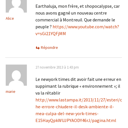
Earthaluja, mon frère, et shopocalypse, car
nous avons gagné un nouveau centre
Alice
commercial à Montreuil. Que demande le
peuple ?
https://www.youtube.com/watch?
v=sGi21YQFjMM
Répondre
27 novembre 2013 à 1:43 pm
Le newyork times dit avoir fait une erreur en
suppimant la rubrique « environnement »; il
marie
va la rétablir
http://www.lastampa.it/2013/11/27/esteri/c
he-errore-chiudere-il-desk-ambiente-il-
mea-culpa-del-new-york-times-
E15HayQpkWUJPYAODY46rJ/pagina.html