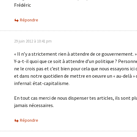
Frédéric
Répondre
29 juin 2012 à 10:41 pm
« Il n’y a strictement rien à attendre de ce gouvernement. »
Y-a-t-il quoi que ce soit à attendre d’un politique ? Person
ne le crois pas et c’est bien pour cela que nous essayons ici
et dans notre quotidien de mettre en oeuvre un « au-delà » 
infernal: état-capitalisme.
En tout cas merci de nous dispenser tes articles, ils sont pl
jamais nécessaires.
Répondre