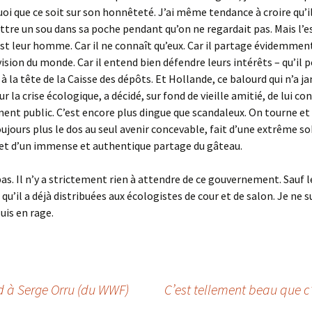
oi que ce soit sur son honnêteté. J’ai même tendance à croire qu’il
tre un sou dans sa poche pendant qu’on ne regardait pas. Mais l’e
l est leur homme. Car il ne connaît qu’eux. Car il partage évidemmen
vision du monde. Car il entend bien défendre leurs intérêts – qu’il 
à la tête de la Caisse des dépôts. Et Hollande, ce balourd qui n’a ja
ur la crise écologique, a décidé, sur fond de vieille amitié, de lui con
ent public. C’est encore plus dingue que scandaleux. On tourne et
ujours plus le dos au seul avenir concevable, fait d’une extrême so
 et d’un immense et authentique partage du gâteau.
as. Il n’y a strictement rien à attendre de ce gouvernement. Sauf l
qu’il a déjà distribuées aux écologistes de cour et de salon. Je ne s
suis en rage.
d à Serge Orru (du WWF)
C’est tellement beau que c