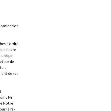
 nomination
ches d’ordre
 que notre
t unique
retour de
let…
ment de ses
)
point Mr
de Notre
ur la ré-