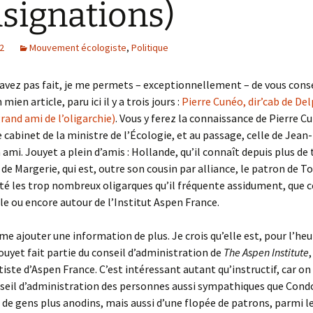
signations)
12
Mouvement écologiste
,
Politique
l’avez pas fait, je me permets – exceptionnellement – de vous conse
 mien article, paru ici il y a trois jours :
Pierre Cunéo, dir’cab de De
rand ami de l’oligarchie)
. Vous y ferez la connaissance de Pierre C
e cabinet de la ministre de l’Écologie, et au passage, celle de Jean
 ami. Jouyet a plein d’amis : Hollande, qu’il connaît depuis plus de 
de Margerie, qui est, outre son cousin par alliance, le patron de Tot
ôté les trop nombreux oligarques qu’il fréquente assidument, que c
cle ou encore autour de l’Institut Aspen France.
e ajouter une information de plus. Je crois qu’elle est, pour l’heu
Jouyet fait partie du conseil d’administration de
The Aspen Institute
iste d’Aspen France. C’est intéressant autant qu’instructif, car on
nseil d’administration des personnes aussi sympathiques que Con
é de gens plus anodins, mais aussi d’une flopée de patrons, parmi l