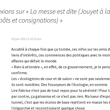
exions sur «
La messe est dite (Jouyet à l
pôts et consignations)
»
29 juin 2012 à 10:33 pm
Accablé à chaque fois que ça tombe, ces infos sur les amis d
liens d’intérêts, ces connivences des politiques avec le mo
affaires qui défait le monde.
« Rien à attendre », en effet, de ce gouvernement, je le pens
confirme.
Les « écologistes de cour et de salon » ne sont pas seulemen
ils sont nuisibles. Des fossoyeurs de l’écologie, en somme.
Lire Fabrice n’est pas de tout repos pour la sérénité ! Pour la
par contre, ça galvanise et ce n’est pas rien. Ma lueur d’esp
tunnel, c’est que les écolos de base rejettent en masse les 
l’oligarchie et reconstruisent quelque chose.