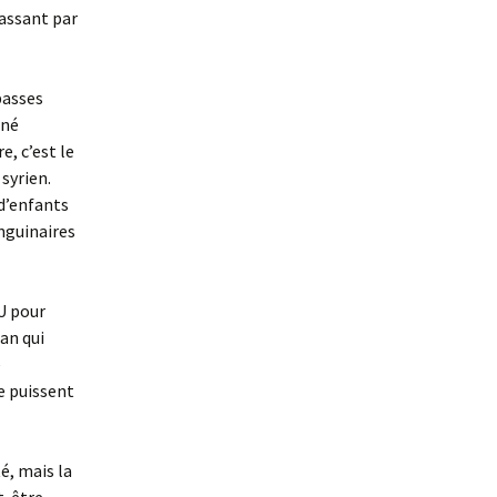
passant par
basses
gné
, c’est le
syrien.
 d’enfants
nguinaires
U pour
an qui
e
e puissent
é, mais la