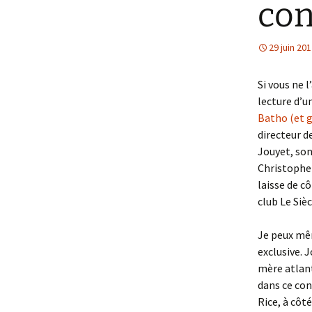
con
29 juin 20
Si vous ne 
lecture d’un
Batho (et g
directeur d
Jouyet, son
Christophe 
laisse de c
club Le Siè
Je peux mêm
exclusive. 
mère atlant
dans ce co
Rice, à côt