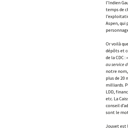
l’Indien Gau
temps de ch
l’exploitati
Aspen, qui 
personnage
Or voilà qu
dépôts et c
de la CDC :
au service 
notre nom, 
plus de 20 
milliards. P
LDD, financ
etc. La Cai
conseil d’a
sont le mot
Jouyet est 