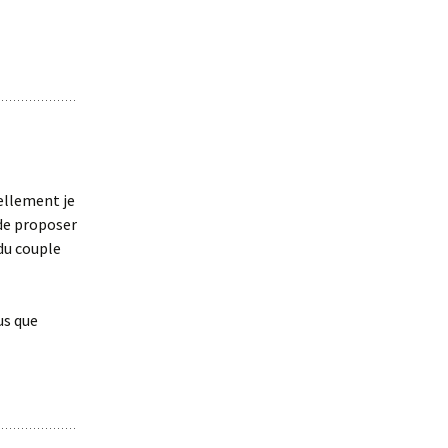
nellement je
 de proposer
du couple
us que