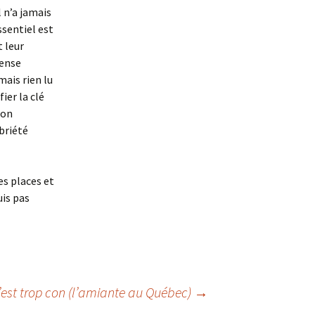
 n’a jamais
ssentiel est
t leur
pense
mais rien lu
fier la clé
 on
briété
es places et
uis pas
’est trop con (l’amiante au Québec)
→