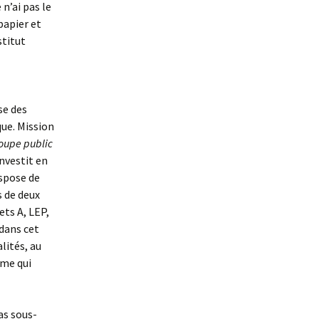
 n’ai pas le
papier et
stitut
se des
que. Mission
roupe public
 investit en
ispose de
s de deux
ets A, LEP,
 dans cet
lités, au
ême qui
as sous-