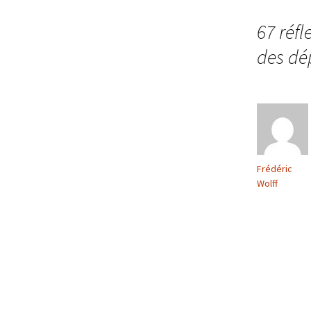
des
67 réfl
des dé
articles
Frédéric
Wolff