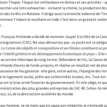
tam Thapar. Thapar est milliardaire en dollars et ses activités – je
ercher une liste exhaustive – incluent la chimie, la production de 
on des forêts en Malaisie. Il dirige aussi la branche indienne de l’In
promeut l’industrie nucléaire en Inde. C’est donc un grand et noble
.
e François Hollande a décidé de nommer Jouyet à la tête de la Cais
onsignations (CDC). Ne vous détournez pas : ce poste est stratégi
« La Caisse des dépôts et consignations et ses filiales constituent un g
de l’intérêt général et du développement économique du pays »
. Elle
au service théorique du long terme. Débordant de fric, la Caisse d
milliards d’euros de fonds propres, et réalise un résultat net de plu
uissance de feu garantie : elle gère, entre autres, l’épargne des livr
e le logement social, prête aux collectivités locales, etc. Tout est
sse est le bras armé financier du gouvernement. Et elle siège, ès qua
dministration des plus grandes entreprises du CAC 40. Celles-là m
eur, ici, de la destruction accélérée du monde.
leur homme. Je ne mets pas en cause son intégrité, je n’entends p