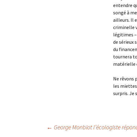
entendre qu
songé à met
ailleurs. I
criminelle 
légitimes – 
de sérieux s
du financem
tournera to
matérielle
Ne rêvons p
les miettes 
surpris. Je 
Navigation
←
George Monbiot l’écologiste répon