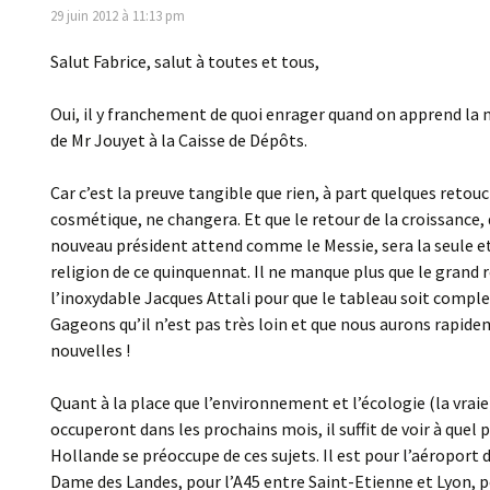
29 juin 2012 à 11:13 pm
Salut Fabrice, salut à toutes et tous,
Oui, il y franchement de quoi enrager quand on apprend la
de Mr Jouyet à la Caisse de Dépôts.
Car c’est la preuve tangible que rien, à part quelques retou
cosmétique, ne changera. Et que le retour de la croissance,
nouveau président attend comme le Messie, sera la seule e
religion de ce quinquennat. Il ne manque plus que le grand 
l’inoxydable Jacques Attali pour que le tableau soit comp
Gageons qu’il n’est pas très loin et que nous aurons rapide
nouvelles !
Quant à la place que l’environnement et l’écologie (la vraie
occuperont dans les prochains mois, il suffit de voir à quel 
Hollande se préoccupe de ces sujets. Il est pour l’aéroport 
Dame des Landes, pour l’A45 entre Saint-Etienne et Lyon, po