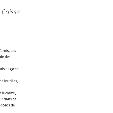
a Caisse
’amis, ces
nde des
ais et ça se
t inutiles,
 lucidité,
oir dans ce
écolos de