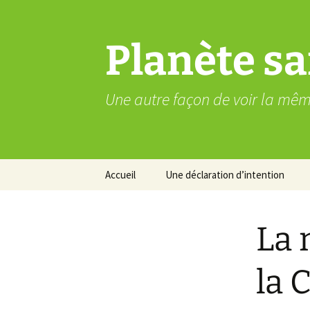
Aller
au
contenu
Planète sa
Une autre façon de voir la mê
Accueil
Une déclaration d’intention
La 
la 