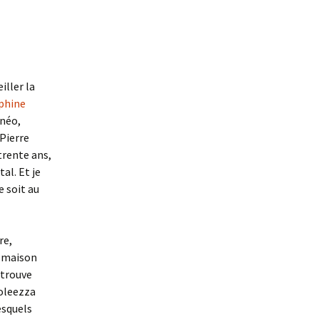
iller la
lphine
unéo,
-Pierre
trente ans,
al. Et je
e soit au
re,
, maison
 trouve
doleezza
esquels