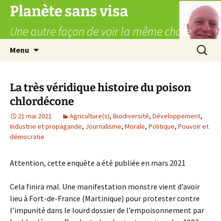
Aller
Planète sans visa
au
Une autre façon de voir la même chose
contenu
Recherc
Menu
La très véridique histoire du poison
chlordécone
21 mai 2021
Agriculture(s)
,
Biodiversité
,
Développement
,
Industrie et propagande
,
Journalisme
,
Morale
,
Politique
,
Pouvoir et
démocratie
Attention, cette enquête a été publiée en mars 2021
Cela finira mal. Une manifestation monstre vient d’avoir
lieu à Fort-de-France (Martinique) pour protester contre
l’impunité dans le lourd dossier de l’empoisonnement par