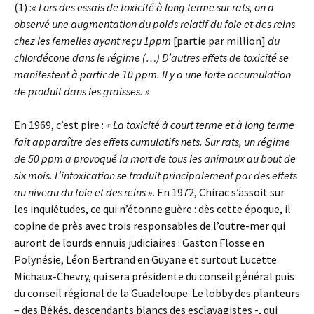
(1) :
« Lors des essais de toxicité à long terme sur rats, on a
observé une augmentation du poids relatif du foie et des reins
chez les femelles ayant reçu 1ppm
[partie par million]
du
chlordécone dans le régime (…) D’autres effets de toxicité se
manifestent à partir de 10 ppm. Il y a une forte accumulation
de produit dans les graisses. »
En 1969, c’est pire :
« La toxicité à court terme et à long terme
fait apparaître des effets cumulatifs nets. Sur rats, un régime
de 50 ppm a provoqué la mort de tous les animaux au bout de
six mois. L’intoxication se traduit principalement par des effets
au niveau du foie et des reins »
. En 1972, Chirac s’assoit sur
les inquiétudes, ce qui n’étonne guère : dès cette époque, il
copine de près avec trois responsables de l’outre-mer qui
auront de lourds ennuis judiciaires : Gaston Flosse en
Polynésie, Léon Bertrand en Guyane et surtout Lucette
Michaux-Chevry, qui sera présidente du conseil général puis
du conseil régional de la Guadeloupe. Le lobby des planteurs
– des Békés, descendants blancs des esclavagistes -, qui