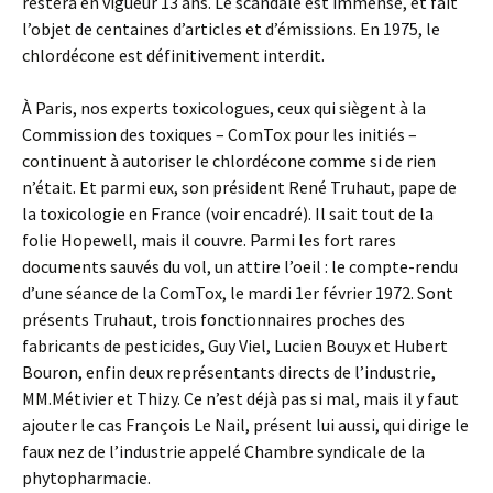
restera en vigueur 13 ans. Le scandale est immense, et fait
l’objet de centaines d’articles et d’émissions. En 1975, le
chlordécone est définitivement interdit.
À Paris, nos experts toxicologues, ceux qui siègent à la
Commission des toxiques – ComTox pour les initiés –
continuent à autoriser le chlordécone comme si de rien
n’était. Et parmi eux, son président René Truhaut, pape de
la toxicologie en France (voir encadré). Il sait tout de la
folie Hopewell, mais il couvre. Parmi les fort rares
documents sauvés du vol, un attire l’oeil : le compte-rendu
d’une séance de la ComTox, le mardi 1er février 1972. Sont
présents Truhaut, trois fonctionnaires proches des
fabricants de pesticides, Guy Viel, Lucien Bouyx et Hubert
Bouron, enfin deux représentants directs de l’industrie,
MM.Métivier et Thizy. Ce n’est déjà pas si mal, mais il y faut
ajouter le cas François Le Nail, présent lui aussi, qui dirige le
faux nez de l’industrie appelé Chambre syndicale de la
phytopharmacie.