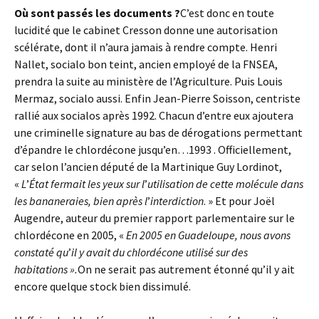
Où sont passés les documents ?
C’est donc en toute
lucidité que le cabinet Cresson donne une autorisation
scélérate, dont il n’aura jamais à rendre compte. Henri
Nallet, socialo bon teint, ancien employé de la FNSEA,
prendra la suite au ministère de l’Agriculture. Puis Louis
Mermaz, socialo aussi. Enfin Jean-Pierre Soisson, centriste
rallié aux socialos après 1992. Chacun d’entre eux ajoutera
une criminelle signature au bas de dérogations permettant
d’épandre le chlordécone jusqu’en…1993 . Officiellement,
car selon l’ancien député de la Martinique Guy Lordinot,
«
L
’
État fermait les yeux sur l
’
utilisation de cette molécule dans
les bananeraies, bien après l
’
interdiction
. » Et pour Joël
Augendre, auteur du premier rapport parlementaire sur le
chlordécone en 2005, «
En
2005 en Guadeloupe, nous avons
constaté qu
’
il y avait du chlordécone utilisé sur des
habitations ».
On ne serait pas autrement étonné qu’il y ait
encore quelque stock bien dissimulé.