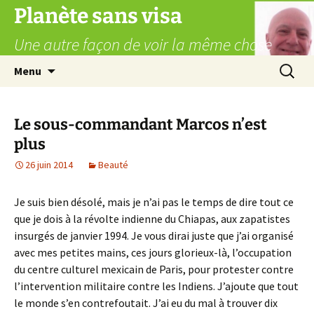
Aller
Planète sans visa
au
Une autre façon de voir la même chose
contenu
Recherc
Menu
Le sous-commandant Marcos n’est
plus
26 juin 2014
Beauté
Je suis bien désolé, mais je n’ai pas le temps de dire tout ce
que je dois à la révolte indienne du Chiapas, aux zapatistes
insurgés de janvier 1994. Je vous dirai juste que j’ai organisé
avec mes petites mains, ces jours glorieux-là, l’occupation
du centre culturel mexicain de Paris, pour protester contre
l’intervention militaire contre les Indiens. J’ajoute que tout
le monde s’en contrefoutait. J’ai eu du mal à trouver dix