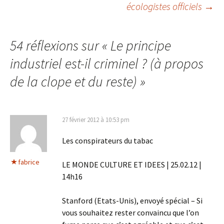
écologistes officiels
→
des
articles
54 réflexions sur «
Le principe
industriel est-il criminel ? (à propos
de la clope et du reste)
»
27 février 2012 à 10:53 pm
Les conspirateurs du tabac
fabrice
LE MONDE CULTURE ET IDEES | 25.02.12 |
14h16
Stanford (Etats-Unis), envoyé spécial – Si
vous souhaitez rester convaincu que l’on