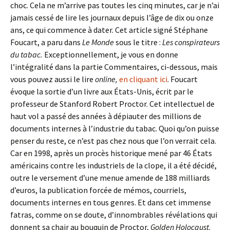
choc. Cela ne m’arrive pas toutes les cinq minutes, car je n’ai
jamais cessé de lire les journaux depuis l’âge de dix ou onze
ans, ce qui commence à dater. Cet article signé Stéphane
Foucart, a paru dans
Le Monde
sous le titre :
Les conspirateurs
du tabac.
Exceptionnellement, je vous en donne
l’intégralité dans la partie Commentaires, ci-dessous, mais
vous pouvez aussi le lire
online,
en cliquant ici
. Foucart
évoque la sortie d’un livre aux États-Unis, écrit par le
professeur de Stanford Robert Proctor. Cet intellectuel de
haut vol a passé des années à dépiauter des millions de
documents internes à l’industrie du tabac. Quoi qu’on puisse
penser du reste, ce n’est pas chez nous que l’on verrait cela.
Car en 1998, après un procès historique mené par 46 États
américains contre les industriels de la clope, il a été décidé,
outre le versement d’une menue amende de 188 milliards
d’euros, la publication forcée de mémos, courriels,
documents internes en tous genres. Et dans cet immense
fatras, comme on se doute, d’innombrables révélations qui
donnent sa chair au bouquin de Proctor,
Golden Holocaust
.