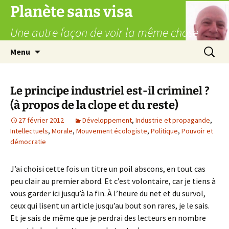
Aller
Planète sans visa
au
Une autre façon de voir la même chose
contenu
Recherc
Menu
Le principe industriel est-il criminel ?
(à propos de la clope et du reste)
27 février 2012
Développement
,
Industrie et propagande
,
Intellectuels
,
Morale
,
Mouvement écologiste
,
Politique
,
Pouvoir et
démocratie
J’ai choisi cette fois un titre un poil abscons, en tout cas
peu clair au premier abord. Et c’est volontaire, car je tiens à
vous garder ici jusqu’à la fin. À l’heure du net et du survol,
ceux qui lisent un article jusqu’au bout son rares, je le sais.
Et je sais de même que je perdrai des lecteurs en nombre