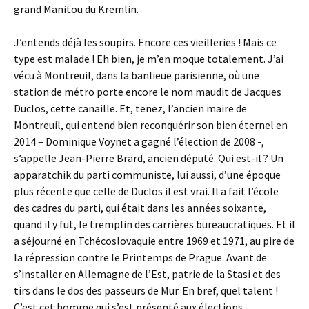
grand Manitou du Kremlin.
J’entends déjà les soupirs. Encore ces vieilleries ! Mais ce
type est malade ! Eh bien, je m’en moque totalement. J’ai
vécu à Montreuil, dans la banlieue parisienne, où une
station de métro porte encore le nom maudit de Jacques
Duclos, cette canaille. Et, tenez, l’ancien maire de
Montreuil, qui entend bien reconquérir son bien éternel en
2014 – Dominique Voynet a gagné l’élection de 2008 -,
s’appelle Jean-Pierre Brard, ancien député. Qui est-il ? Un
apparatchik du parti communiste, lui aussi, d’une époque
plus récente que celle de Duclos il est vrai. Il a fait l’école
des cadres du parti, qui était dans les années soixante,
quand il y fut, le tremplin des carrières bureaucratiques. Et il
a séjourné en Tchécoslovaquie entre 1969 et 1971, au pire de
la répression contre le Printemps de Prague. Avant de
s’installer en Allemagne de l’Est, patrie de la Stasi et des
tirs dans le dos des passeurs de Mur. En bref, quel talent !
C’est cet homme qui s’est présenté aux élections