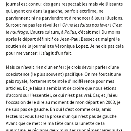
journal est connu : des gens respectables mais vieillissants
qui, ayant cru dans la gauche, parfois extrême, ne
parviennent ni ne parviendront à renoncer à leurs illusions.
Surtout ne pas les réveiller !
Oh ne les faites pas lever ! C’est
le naufrage.
L’autre culture, à
Politis
, c’était moi. Du moins
après le départ définitif de Jean-Paul Besset et malgré le
soutien de la journaliste Véronique Lopez. Je ne dis pas cela
pour me vanter : il s’agit d’un fait.
Mais ce n’avait rien d’un enfer : je crois devoir parler d’une
coexistence (le plus souvent) pacifique. On me foutait une
paix royale, fortement teintée d’indifférence pour mes
articles. Et je faisais semblant de croire que nous étions
d’accord sur l’essentiel, ce qui n’est pas vrai. Car, et j’ai eu
l’occasion de le dire au moment de mon départ en 2003, je
ne suis pas de gauche. Eh oui ! c’est comme cela, amis
lecteurs : vous lisez la prose d’un qui n’est pas de gauche.
Avant que de mettre ma tête dans la lunette de la
guillotine, je réclame deux minutes supplémentaires au(x)