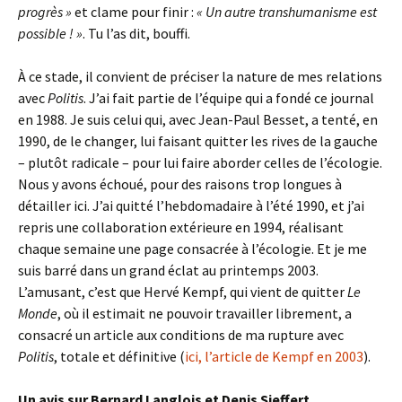
progrès »
et clame pour finir :
« Un autre transhumanisme est
possible ! »
. Tu l’as dit, bouffi.
À ce stade, il convient de préciser la nature de mes relations
avec
Politis
. J’ai fait partie de l’équipe qui a fondé ce journal
en 1988. Je suis celui qui, avec Jean-Paul Besset, a tenté, en
1990, de le changer, lui faisant quitter les rives de la gauche
– plutôt radicale – pour lui faire aborder celles de l’écologie.
Nous y avons échoué, pour des raisons trop longues à
détailler ici. J’ai quitté l’hebdomadaire à l’été 1990, et j’ai
repris une collaboration extérieure en 1994, réalisant
chaque semaine une page consacrée à l’écologie. Et je me
suis barré dans un grand éclat au printemps 2003.
L’amusant, c’est que Hervé Kempf, qui vient de quitter
Le
Monde
, où il estimait ne pouvoir travailler librement, a
consacré un article aux conditions de ma rupture avec
Politis
, totale et définitive (
ici, l’article de Kempf en 2003
).
Un avis sur Bernard Langlois et Denis Sieffert