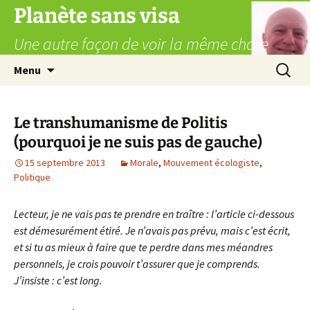
Aller
Planète sans visa
au
Une autre façon de voir la même chose
contenu
Recherc
Menu
Le transhumanisme de Politis
(pourquoi je ne suis pas de gauche)
15 septembre 2013
Morale
,
Mouvement écologiste
,
Politique
Lecteur, je ne vais pas te prendre en traître : l’article ci-dessous
est démesurément étiré. Je n’avais pas prévu, mais c’est écrit,
et si tu as mieux à faire que te perdre dans mes méandres
personnels, je crois pouvoir t’assurer que je comprends.
J’insiste : c’est long.