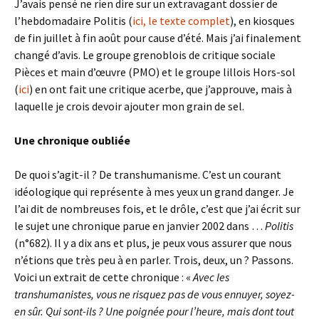
J’avais pensé ne rien dire sur un extravagant dossier de
l’hebdomadaire Politis (
ici, le texte complet
), en kiosques
de fin juillet à fin août pour cause d’été. Mais j’ai finalement
changé d’avis. Le groupe grenoblois de critique sociale
Pièces et main d’
œuvre
(PMO) et le groupe lillois Hors-sol
(
ici
) en ont fait une critique acerbe, que j’approuve, mais à
laquelle je crois devoir ajouter mon grain de sel.
Une chronique oubliée
De quoi s’agit-il ? De transhumanisme. C’est un courant
idéologique qui représente à mes yeux un grand danger. Je
l’ai dit de nombreuses fois, et le drôle, c’est que j’ai écrit sur
le sujet une chronique parue en janvier 2002 dans …
Politis
(n°682). Il y a dix ans et plus, je peux vous assurer que nous
n’étions que très peu à en parler. Trois, deux, un ? Passons.
Voici un extrait de cette chronique : «
Avec les
transhumanistes, vous ne risquez pas de vous ennuyer, soyez-
en sûr. Qui sont-ils ? Une poignée pour l’heure, mais dont tout