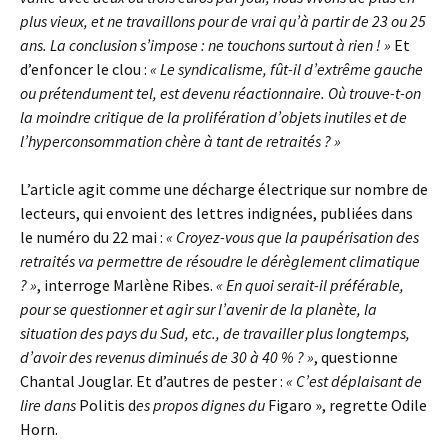
plus vieux, et ne travaillons pour de vrai qu’à partir de 23 ou 25
ans. La conclusion s’impose : ne touchons surtout à rien ! »
Et
d’enfoncer le clou :
« Le syndicalisme, fût-il d’extrême gauche
ou prétendument tel, est devenu réactionnaire. Où trouve-t-on
la moindre critique de la prolifération d’objets inutiles et de
l’hyperconsommation chère à tant de retraités ? »
L’article agit comme une décharge électrique sur nombre de
lecteurs, qui envoient des lettres indignées, publiées dans
le numéro du 22 mai :
« Croyez-vous que la paupérisation des
retraités va permettre de résoudre le dérèglement climatique
? »
, interroge Marlène Ribes.
« En quoi serait-il préférable,
pour se questionner et agir sur l’avenir de la planète, la
situation des pays du Sud, etc., de travailler plus longtemps,
d’avoir des revenus diminués de 30 à 40 % ? »
, questionne
Chantal Jouglar. Et d’autres de pester :
« C’est déplaisant de
lire dans
Politis d
es propos dignes du
Figaro », regrette Odile
Horn.