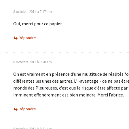
8 octobre 2011 à 7:17 am
Oui, merci pour ce papier.
Répondre
8 octobre 2011 à 9:20 am
On est vraiment en présence d’une multitude de réalités fo
différentes les unes des autres. L' »avantage » de ne pas êtr
monde des Pleureuses, c’est que le risque d’être affecté par
imminent effondrement est bien moindre. Merci Fabrice.
Répondre
8 octobre 2011 à 9:31 am