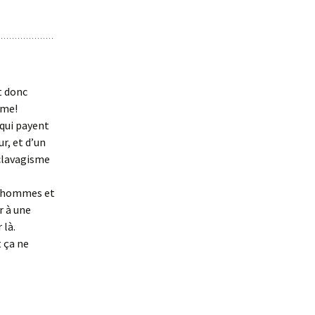
t donc
mme!
qui payent
r, et d’un
sclavagisme
es hommes et
r à une
 là.
t ça ne