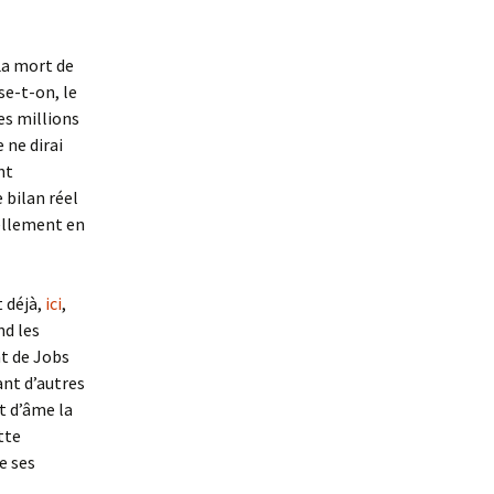
La mort de
se-t-on, le
es millions
 ne dirai
nt
 bilan réel
uellement en
t déjà,
ici
,
nd les
nt de Jobs
ant d’autres
at d’âme la
tte
e ses