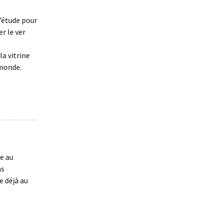
d’étude pour
er le ver
la vitrine
 monde.
e au
ns
e déjà au