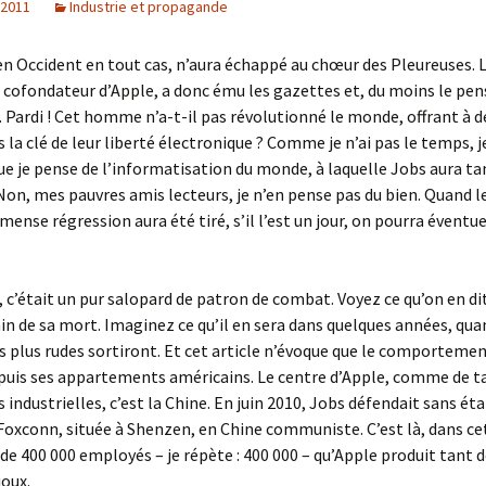
 2011
Industrie et propagande
n Occident en tout cas, n’aura échappé au chœur des Pleureuses. 
 cofondateur d’Apple, a donc ému les gazettes et, du moins le pen
 Pardi ! Cet homme n’a-t-il pas révolutionné le monde, offrant à d
 la clé de leur liberté électronique ? Comme je n’ai pas le temps, je
que je pense de l’informatisation du monde, à laquelle Jobs aura ta
Non, mes pauvres amis lecteurs, je n’en pense pas du bien. Quand le
mense régression aura été tiré, s’il l’est un jour, on pourra évent
, c’était un pur salopard de patron de combat. Voyez ce qu’on en di
n de sa mort. Imaginez ce qu’il en sera dans quelques années, qua
es plus rudes sortiront. Et cet article n’évoque que le comporteme
epuis ses appartements américains. Le centre d’Apple, comme de t
 industrielles, c’est la Chine. En juin 2010, Jobs défendait sans ét
 Foxconn, située à Shenzen, en Chine communiste. C’est là, dans ce
e 400 000 employés – je répète : 400 000 – qu’Apple produit tant d
oux.