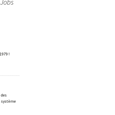
 Jobs
1979 !
 des
n système