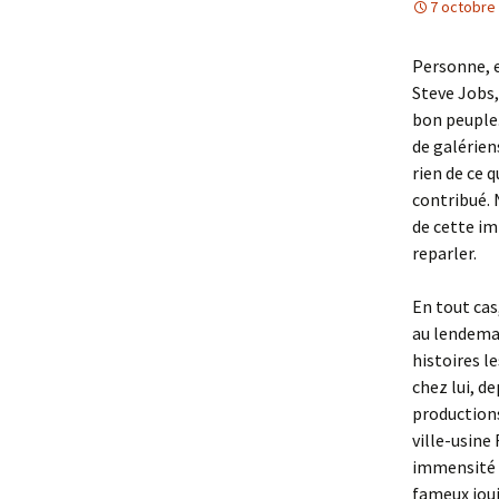
7 octobre
Personne, e
Steve Jobs,
bon peuple.
de galériens
rien de ce 
contribué. 
de cette im
reparler.
En tout cas
au lendemai
histoires l
chez lui, d
productions
ville-usine
immensité d
fameux jouj