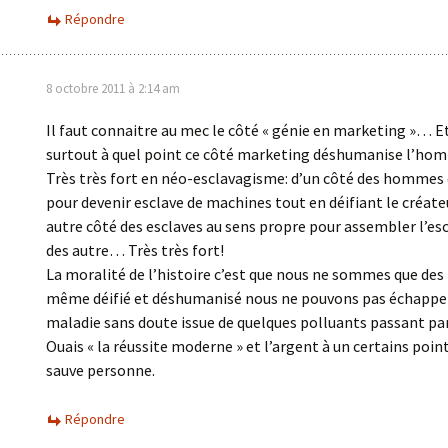
Répondre
8 octobre 2011 à 2:14 am
Il faut connaitre au mec le côté « génie en marketing »… E
surtout à quel point ce côté marketing déshumanise l’ho
Très très fort en néo-esclavagisme: d’un côté des hommes 
pour devenir esclave de machines tout en déifiant le créateu
autre côté des esclaves au sens propre pour assembler l’e
des autre… Très très fort!
La moralité de l’histoire c’est que nous ne sommes que d
même déifié et déshumanisé nous ne pouvons pas échappe
maladie sans doute issue de quelques polluants passant par
Ouais « la réussite moderne » et l’argent à un certains poin
sauve personne.
Répondre