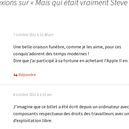
exions sur «
Mais qui était vraiment Steve
7 octobre 2011 à 11:49 pm
Une belle oraison funèbre, comme je les aime, pour ces
conquis’adorent des temps modernes !
Dire que j’ai participé à sa fortune en achetant l’Apple II en 
Répondre
8 octobre 2011 à 1:53 am
J’imagine que ce billet a été écrit depuis un ordinateur avec
composants respectueux des droits des travailleurs avec u
d’exploitation libre.