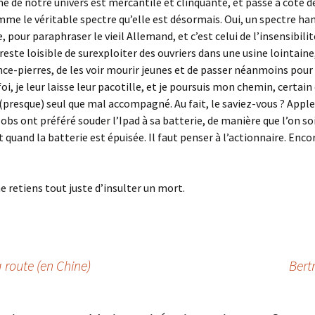
me de notre univers est mercantile et clinquante, et passe à côté 
mme le véritable spectre qu’elle est désormais. Oui, un spectre ha
 pour paraphraser le vieil Allemand, et c’est celui de l’insensibilité
 reste loisible de surexploiter des ouvriers dans une usine lointaine
nce-pierres, de les voir mourir jeunes et de passer néanmoins pour
i, je leur laisse leur pacotille, et je poursuis mon chemin, certain 
(presque) seul que mal accompagné. Au fait, le saviez-vous ? Apple
obs ont préféré souder l’Ipad à sa batterie, de manière que l’on so
t quand la batterie est épuisée. Il faut penser à l’actionnaire. Enco
e retiens tout juste d’insulter un mort.
 route (en Chine)
Bert