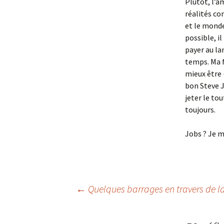
Plutôt, l’â
réalités co
et le monde,
possible, il
payer au la
temps. Ma fo
mieux être 
bon Steve J
jeter le tou
toujours.
Jobs ? Je m
Navigation
←
Quelques barrages en travers de la