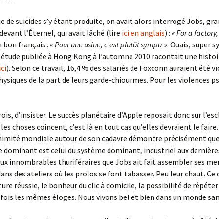
e de suicides s’y étant produite, on avait alors interrogé Jobs, gr
evant l’Éternel, qui avait lâché (lire
ici en anglais
) :
« For a factory, 
n bon français :
« Pour une usine, c’est plutôt sympa »
. Ouais, super 
étude publiée à Hong Kong à l’automne 2010 racontait une histoi
ici
). Selon ce travail, 16,4 % des salariés de Foxconn auraient été v
hysiques de la part de leurs garde-chiourmes. Pour les violences p
crois, d’insister. Le succès planétaire d’Apple reposait donc sur l’es
 les choses coincent, c’est là en tout cas qu’elles devraient le faire.
nanimité mondiale autour de son cadavre démontre précisément qu
e dominant est celui du système dominant, industriel aux dernière
ux innombrables thuriféraires que Jobs ait fait assembler ses mer
ns des ateliers où les prolos se font tabasser. Peu leur chaut. Ce
ture réussie, le bonheur du clic à domicile, la possibilité de répéter
 fois les mêmes éloges. Nous vivons bel et bien dans un monde sa