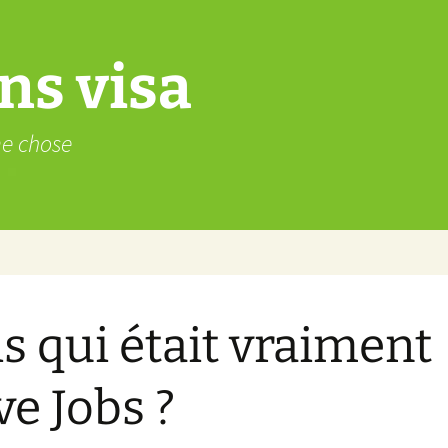
ns visa
me chose
s qui était vraiment
ve Jobs ?