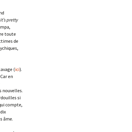
and
it’s pretty
sympa,
re toute
ictimes de
sychiques,
clavage (
ici
).
 Car en
e
s nouvelles.
douilles si
 qui compte,
 dix
ns âme.