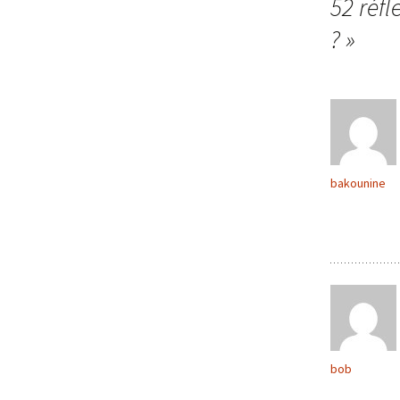
des
52 réfl
?
»
articles
bakounine
bob