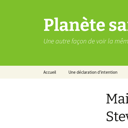
Aller
au
contenu
Planète sa
Une autre façon de voir la mê
Accueil
Une déclaration d’intention
Mai
Ste