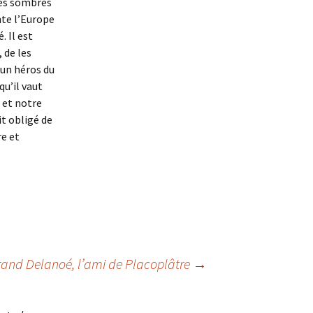
des sombres
nte l’Europe
. Il est
, de les
 un héros du
qu’il vaut
 et notre
it obligé de
re et
rand Delanoé, l’ami de Placoplâtre
→