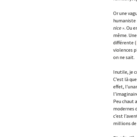
Or une vagu
humaniste d
nice »
. Ou e
même. Une 
différente (
violences p
on ne sait.
Inutile, je 
C’est là que
effet, l’u
l’imaginair
Peu chaut a
modernes da
c’est l’aven
millions de