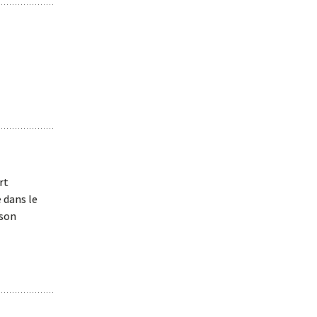
rt
e dans le
 son