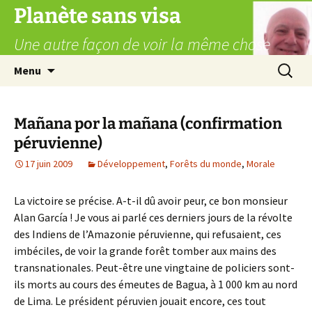
Aller
Planète sans visa
au
Une autre façon de voir la même chose
contenu
Recherc
Menu
Mañana por la mañana (confirmation
péruvienne)
17 juin 2009
Développement
,
Forêts du monde
,
Morale
La victoire se précise. A-t-il dû avoir peur, ce bon monsieur
Alan García ! Je vous ai parlé ces derniers jours de la révolte
des Indiens de l’Amazonie péruvienne, qui refusaient, ces
imbéciles, de voir la grande forêt tomber aux mains des
transnationales. Peut-être une vingtaine de policiers sont-
ils morts au cours des émeutes de Bagua, à 1 000 km au nord
de Lima. Le président péruvien jouait encore, ces tout