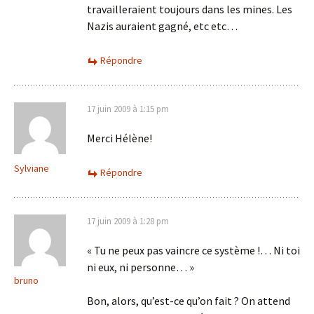
travailleraient toujours dans les mines. Les
Nazis auraient gagné, etc etc…
Répondre
17 juin 2009 à 1:15 pm
Merci Hélène!
Sylviane
Répondre
17 juin 2009 à 1:28 pm
« Tu ne peux pas vaincre ce système !… Ni toi
ni eux, ni personne… »
bruno
Bon, alors, qu’est-ce qu’on fait ? On attend