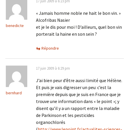
17 juin 2009 à 6:23 pm
« Jamais homme noble ne hait le bon vin. »
Alcofribas Nasier
benedicte
et je le dis pour moi ! D’ailleurs, quel bon vin
porterait la haine en son sein ?
Répondre
17 juin 2009 à 6:29 pm
J’ai bien peur d’être aussi limité que Hélène.
Et puis je vais digresser un peu: c’est la
bernhard
première depuis que je suis en France que je
trouve une information dans « le point »; y
disent qu’il y a un rapport entre la maladie
de Parkinson et les pesticides
organochlorés
(
http://www.lepoint.fr/actualites-sciences-