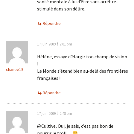
santé mentale à lui d’être sans arrêt re-
stimulé dans son délire.
Répondre
17 juin 2009 à 2:01 pm
Hélène, essaye d’élargir ton champ de vision
!
chanee19
Le Monde s’étend bien au-delà des frontières
françaises !
Répondre
17 juin 2009 à 2:48 pm
@Cultive, Oui, je sais, c’est pas bon de
nourrir le troll…