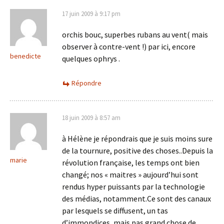
17 juin 2009 à 9:17 pm
orchis bouc, superbes rubans au vent( mais
observer à contre-vent !) par ici, encore
benedicte
quelques ophrys .
Répondre
18 juin 2009 à 8:57 am
à Hélène je répondrais que je suis moins sure
de la tournure, positive des choses..Depuis la
marie
révolution française, les temps ont bien
changé; nos « maitres » aujourd’hui sont
rendus hyper puissants par la technologie
des médias, notamment.Ce sont des canaux
par lesquels se diffusent, un tas
d’immondices, mais pas grand chose de