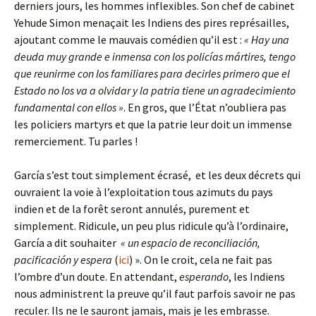
derniers jours, les hommes inflexibles. Son chef de cabinet
Yehude Simon menaçait les Indiens des pires représailles,
ajoutant comme le mauvais comédien qu’il est :
«
Hay una
deuda muy grande e inmensa con los policías mártires, tengo
que reunirme con los familiares para decirles primero que el
Estado no los va a olvidar y la patria tiene un agradecimiento
fundamental con ellos »
. En gros, que l’État n’oubliera pas
les policiers martyrs et que la patrie leur doit un immense
remerciement. Tu parles !
García s’est tout simplement écrasé, et les deux décrets qui
ouvraient la voie à l’exploitation tous azimuts du pays
indien et de la forêt seront annulés, purement et
simplement. Ridicule, un peu plus ridicule qu’à l’ordinaire,
García a dit souhaiter
« un espacio de reconciliación,
pacificación y espera
(
ici
) ». On le croit, cela ne fait pas
l’ombre d’un doute. En attendant,
esperando
, les Indiens
nous administrent la preuve qu’il faut parfois savoir ne pas
reculer. Ils ne le sauront jamais, mais je les embrasse.