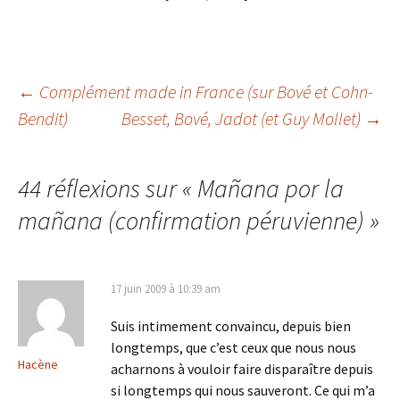
Navigation
←
Complément made in France (sur Bové et Cohn-
Bendit)
Besset, Bové, Jadot (et Guy Mollet)
→
des
44 réflexions sur «
Mañana por la
articles
mañana (confirmation péruvienne)
»
17 juin 2009 à 10:39 am
Suis intimement convaincu, depuis bien
longtemps, que c’est ceux que nous nous
Hacène
acharnons à vouloir faire disparaître depuis
si longtemps qui nous sauveront. Ce qui m’a