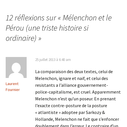
des
12 réflexions sur «
Mélenchon et le
articles
Pérou (une triste histoire si
ordinaire)
»
25 juillet 2013 à 6:40 am
La comparaison des deux textes, celui de
Melenchon, ignare et naif, et celui des
Laurent
resistants a l’alliance gouvernement-
Fournier
police-capitalisme, est cruel. Apparemment
Melenchon n’est qu’un poseur. En prenant
l’exacte contre-posture de la posture
« atlantiste » adoptee par Sarkozy &
Hollande, Melenchon ne fait que s’enfoncer
doublement dans l’erreur. Le contraire d’un