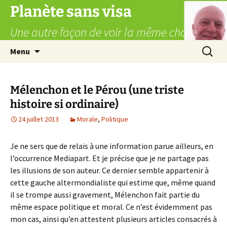
Aller
Planète sans visa
au
Une autre façon de voir la même chose
contenu
Recherc
Menu
Mélenchon et le Pérou (une triste
histoire si ordinaire)
24 juillet 2013
Morale
,
Politique
Je ne sers que de relais à une information parue ailleurs, en
l’occurrence Mediapart. Et je précise que je ne partage pas
les illusions de son auteur. Ce dernier semble appartenir à
cette gauche altermondialiste qui estime que, même quand
il se trompe aussi gravement, Mélenchon fait partie du
même espace politique et moral. Ce n’est évidemment pas
mon cas, ainsi qu’en attestent plusieurs articles consacrés à