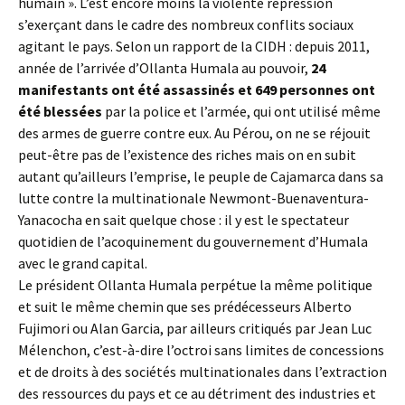
humain ». L’est encore moins la violente répression
s’exerçant dans le cadre des nombreux conflits sociaux
agitant le pays. Selon un rapport de la CIDH : depuis 2011,
année de l’arrivée d’Ollanta Humala au pouvoir,
24
manifestants ont été assassinés et 649 personnes ont
été blessées
par la police et l’armée, qui ont utilisé même
des armes de guerre contre eux. Au Pérou, on ne se réjouit
peut-être pas de l’existence des riches mais on en subit
autant qu’ailleurs l’emprise, le peuple de Cajamarca dans sa
lutte contre la multinationale Newmont-Buenaventura-
Yanacocha en sait quelque chose : il y est le spectateur
quotidien de l’acoquinement du gouvernement d’Humala
avec le grand capital.
Le président Ollanta Humala perpétue la même politique
et suit le même chemin que ses prédécesseurs Alberto
Fujimori ou Alan Garcia, par ailleurs critiqués par Jean Luc
Mélenchon, c’est-à-dire l’octroi sans limites de concessions
et de droits à des sociétés multinationales dans l’extraction
des ressources du pays et ce au détriment des industries et