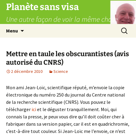
Aller
Planète sans visa
au
Une autre façon de voir la même chose
contenu
Recherc
Menu
Mettre en taule les obscurantistes (avis
autorisé du CNRS)
2 décembre 2010
Science
Mon ami Jean-Loïc, scientifique réputé, m’envoie la copie
électronique du numéro 250 du journal du Centre national
de la recherche scientifique (CNRS). Vous pouvez le
télécharger
ici
et le déguster tranquillement. Moi, qui
connais la presse, je peux vous dire qu’il doit coûter cher à
fabriquer dans sa version papier, car il est en quadrichromie,
c’est-à-dire tout couleur. Si Jean-Loïc me l’envoie, ce n’est