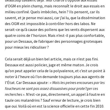
beaucoup savaient déjà : leur charte s’oppose aux essais
d’OGM en plein champ, mais reconnaît le droit aux essais en
milieu confiné. Quels imbéciles, hein ? Ils pensent, car ils
savent, et je pense moi aussi, car j’ai lu, que la dissémination
des OGM est impossible à contrôler hors des labos. Ne
serait-ce qu’à cause des pollens que les vents dispersent aux
quatre coins de l’horizon. Mais n’est-il pas plus confortable,
pour un Dessaux, de fabriquer des personnages grotesques
pour mieux les ridiculiser ?
Cela serait déjà un bien bel article, mais ce n’est pas fini.
Dessaux est aussi policier, juge et même maton. Je crois
qu’on peut appeler cela de la polyvalence, et c’est un point à
noter à l’heure où l’on demande toujours plus aux agents de
l’État. Car Dessaux ajoute :
« Mais les peines encourues par les
faucheurs ne sont pas assez dissuasives pour prote?ger ces
recher­ches »
. N’est-ce pas, directement, un appel à foutre en
taule ces malandrins ? Sauf erreur de lecture, je crois bien
que oui. Voilà où en est la science officielle en cette fin 2010.