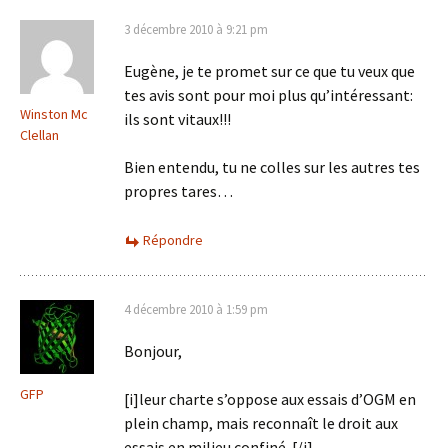
3 décembre 2010 à 9:21 pm
Eugène, je te promet sur ce que tu veux que
tes avis sont pour moi plus qu’intéressant:
Winston Mc
ils sont vitaux!!!
Clellan
Bien entendu, tu ne colles sur les autres tes
propres tares…
Répondre
4 décembre 2010 à 1:59 pm
Bonjour,
GFP
[i]leur charte s’oppose aux essais d’OGM en
plein champ, mais reconnaît le droit aux
essais en milieu confiné. [/i]