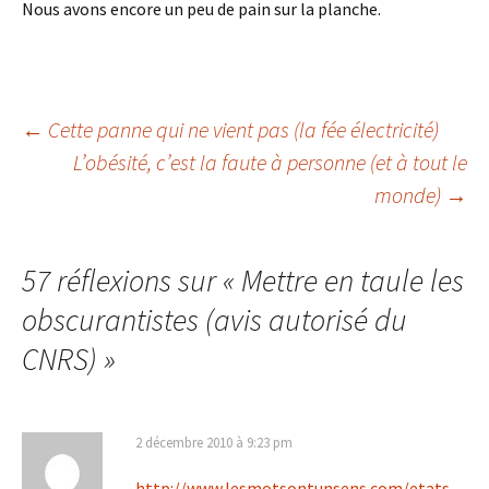
Nous avons encore un peu de pain sur la planche.
Navigation
←
Cette panne qui ne vient pas (la fée électricité)
L’obésité, c’est la faute à personne (et à tout le
monde)
→
des
articles
57 réflexions sur «
Mettre en taule les
obscurantistes (avis autorisé du
CNRS)
»
2 décembre 2010 à 9:23 pm
http://www.lesmotsontunsens.com/etats-