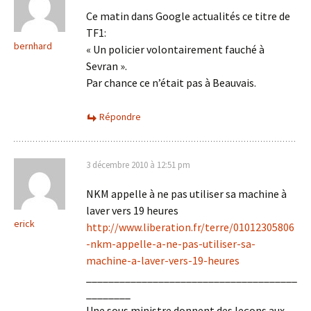
Ce matin dans Google actualités ce titre de
TF1:
bernhard
« Un policier volontairement fauché à
Sevran ».
Par chance ce n’était pas à Beauvais.
Répondre
3 décembre 2010 à 12:51 pm
NKM appelle à ne pas utiliser sa machine à
laver vers 19 heures
erick
http://www.liberation.fr/terre/01012305806
-nkm-appelle-a-ne-pas-utiliser-sa-
machine-a-laver-vers-19-heures
______________________________________
________
Une sous ministre donnent des leçons aux