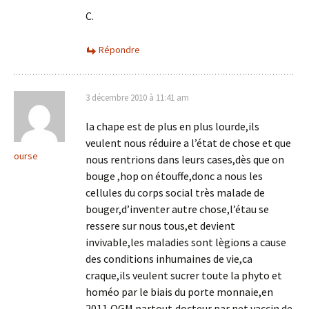
C.
Répondre
3 décembre 2010 à 11:41 am
la chape est de plus en plus lourde,ils
veulent nous réduire a l’état de chose et que
ourse
nous rentrions dans leurs cases,dès que on
bouge ,hop on étouffe,donc a nous les
cellules du corps social très malade de
bouger,d’inventer autre chose,l’étau se
ressere sur nous tous,et devient
invivable,les maladies sont lègions a cause
des conditions inhumaines de vie,ca
craque,ils veulent sucrer toute la phyto et
homéo par le biais du porte monnaie,en
2011,OGM partout,docteur par net,vaccin de