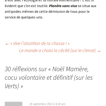
à voir avec l’écologie et la morale élémentaire ? C’est si
évident que c’en est inutile.
Planète sans visa
se situe aux
antipodes mêmes de cette démission de tous pour le
service de quelques-uns.
Navigation
←
« Vive l’abolition de la chasse ! »
Le monde a choisi la cécité (sur le climat)
→
des
30 réflexions sur «
Noël Mamère,
articles
cocu volontaire et définitif (sur les
Verts)
»
26 septembre 2013 à 6:20 am