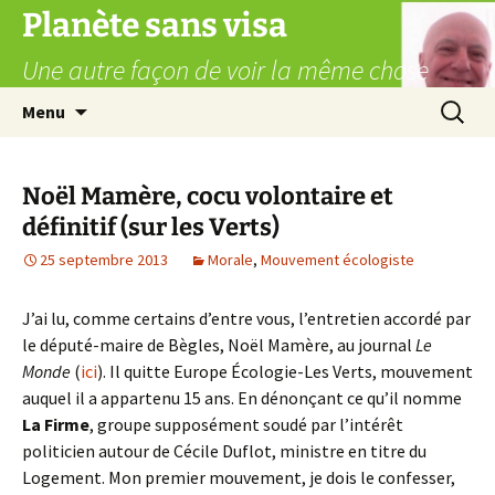
Aller
Planète sans visa
au
Une autre façon de voir la même chose
contenu
Recherc
Menu
Noël Mamère, cocu volontaire et
définitif (sur les Verts)
25 septembre 2013
Morale
,
Mouvement écologiste
J’ai lu, comme certains d’entre vous, l’entretien accordé par
le député-maire de Bègles, Noël Mamère, au journal
Le
Monde
(
ici
). Il quitte Europe Écologie-Les Verts, mouvement
auquel il a appartenu 15 ans. En dénonçant ce qu’il nomme
La Firme
, groupe supposément soudé par l’intérêt
politicien autour de Cécile Duflot, ministre en titre du
Logement. Mon premier mouvement, je dois le confesser,