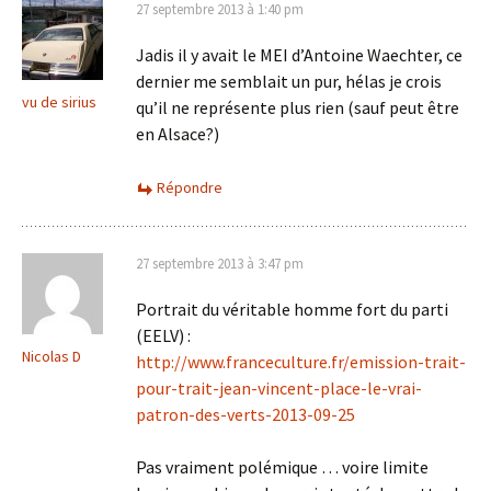
27 septembre 2013 à 1:40 pm
Jadis il y avait le MEI d’Antoine Waechter, ce
dernier me semblait un pur, hélas je crois
vu de sirius
qu’il ne représente plus rien (sauf peut être
en Alsace?)
Répondre
27 septembre 2013 à 3:47 pm
Portrait du véritable homme fort du parti
(EELV) :
Nicolas D
http://www.franceculture.fr/emission-trait-
pour-trait-jean-vincent-place-le-vrai-
patron-des-verts-2013-09-25
Pas vraiment polémique … voire limite