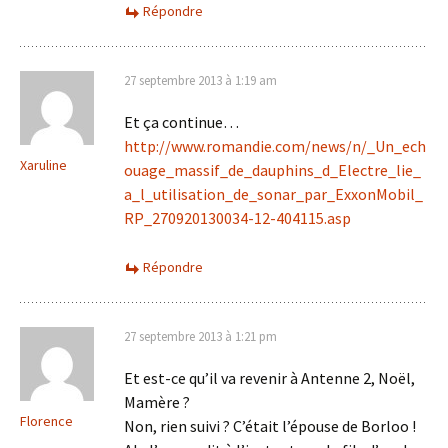
Répondre
27 septembre 2013 à 1:19 am
Et ça continue…
http://www.romandie.com/news/n/_Un_ech
Xaruline
ouage_massif_de_dauphins_d_Electre_lie_
a_l_utilisation_de_sonar_par_ExxonMobil_
RP_270920130034-12-404115.asp
Répondre
27 septembre 2013 à 1:21 pm
Et est-ce qu’il va revenir à Antenne 2, Noël,
Mamère ?
Florence
Non, rien suivi ? C’était l’épouse de Borloo !