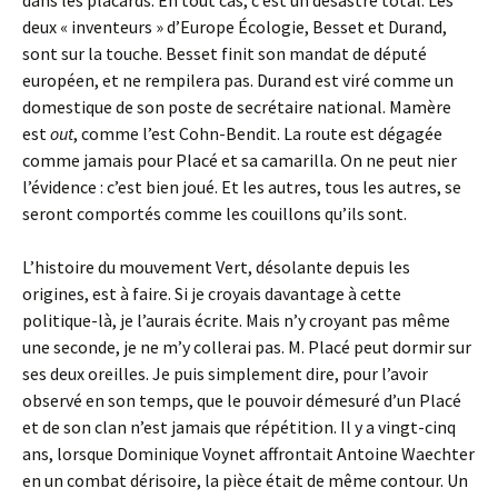
dans les placards. En tout cas, c’est un désastre total. Les
deux « inventeurs » d’Europe Écologie, Besset et Durand,
sont sur la touche. Besset finit son mandat de député
européen, et ne rempilera pas. Durand est viré comme un
domestique de son poste de secrétaire national. Mamère
est
out
, comme l’est Cohn-Bendit. La route est dégagée
comme jamais pour Placé et sa camarilla. On ne peut nier
l’évidence : c’est bien joué. Et les autres, tous les autres, se
seront comportés comme les couillons qu’ils sont.
L’histoire du mouvement Vert, désolante depuis les
origines, est à faire. Si je croyais davantage à cette
politique-là, je l’aurais écrite. Mais n’y croyant pas même
une seconde, je ne m’y collerai pas. M. Placé peut dormir sur
ses deux oreilles. Je puis simplement dire, pour l’avoir
observé en son temps, que le pouvoir démesuré d’un Placé
et de son clan n’est jamais que répétition. Il y a vingt-cinq
ans, lorsque Dominique Voynet affrontait Antoine Waechter
en un combat dérisoire, la pièce était de même contour. Un