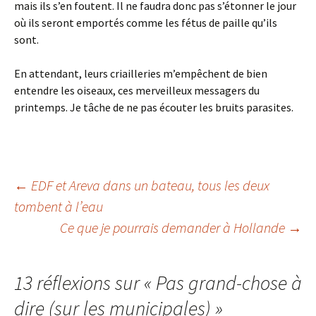
mais ils s’en foutent. Il ne faudra donc pas s’étonner le jour
où ils seront emportés comme les fétus de paille qu’ils
sont.
En attendant, leurs criailleries m’empêchent de bien
entendre les oiseaux, ces merveilleux messagers du
printemps. Je tâche de ne pas écouter les bruits parasites.
Navigation
←
EDF et Areva dans un bateau, tous les deux
tombent à l’eau
Ce que je pourrais demander à Hollande
→
des
articles
13 réflexions sur «
Pas grand-chose à
dire (sur les municipales)
»