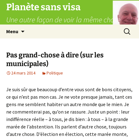
Aller
Planète sans visa
au
Une autre façon de voir la même chose
contenu
Recherc
Menu
Pas grand-chose à dire (sur les
municipales)
24 mars 2014
Politique
Je suis sûr que beaucoup d’entre vous sont de bons citoyens,
ce qui n’est pas mon cas. Je ne vote presque jamais, tant ces
gens me semblent habiter un autre monde que le mien. Je
ne commenterai pas, qu’on se rassure. Juste un point : leur
indifférence réelle – à tous, je dis bien : à tous – à la grande
marée de l’abstention. Ils parlent d’autre chose, toujours
d’autre chose. D’élection en élection, cette marée monte,