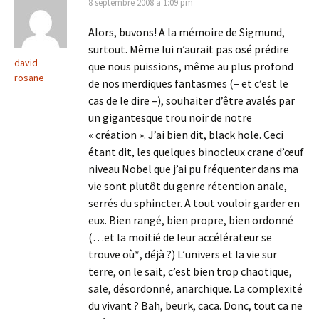
8 septembre 2008 à 1:09 pm
Alors, buvons! A la mémoire de Sigmund,
surtout. Même lui n’aurait pas osé prédire
david
que nous puissions, même au plus profond
rosane
de nos merdiques fantasmes (– et c’est le
cas de le dire –), souhaiter d’être avalés par
un gigantesque trou noir de notre
« création ». J’ai bien dit, black hole. Ceci
étant dit, les quelques binocleux crane d’œuf
niveau Nobel que j’ai pu fréquenter dans ma
vie sont plutôt du genre rétention anale,
serrés du sphincter. A tout vouloir garder en
eux. Bien rangé, bien propre, bien ordonné
(…et la moitié de leur accélérateur se
trouve où*, déjà ?) L’univers et la vie sur
terre, on le sait, c’est bien trop chaotique,
sale, désordonné, anarchique. La complexité
du vivant ? Bah, beurk, caca. Donc, tout ca ne