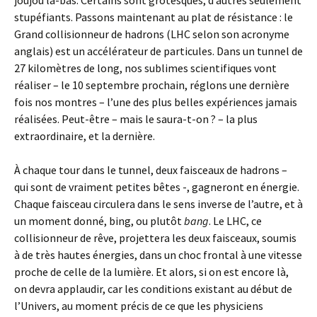
joujou là-bas. Certains sont grotesques, d’autres seulement
stupéfiants. Passons maintenant au plat de résistance : le
Grand collisionneur de hadrons (LHC selon son acronyme
anglais) est un accélérateur de particules. Dans un tunnel de
27 kilomètres de long, nos sublimes scientifiques vont
réaliser – le 10 septembre prochain, réglons une dernière
fois nos montres – l’une des plus belles expériences jamais
réalisées. Peut-être – mais le saura-t-on ? – la plus
extraordinaire, et la dernière.
À chaque tour dans le tunnel, deux faisceaux de hadrons –
qui sont de vraiment petites bêtes -, gagneront en énergie.
Chaque faisceau circulera dans le sens inverse de l’autre, et à
un moment donné, bing, ou plutôt
bang
. Le LHC, ce
collisionneur de rêve, projettera les deux faisceaux, soumis
à de très hautes énergies, dans un choc frontal à une vitesse
proche de celle de la lumière. Et alors, si on est encore là,
on devra applaudir, car les conditions existant au début de
l’Univers, au moment précis de ce que les physiciens