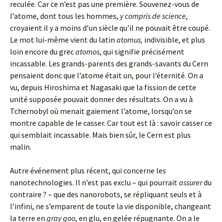
reculée. Car ce n’est pas une première. Souvenez-vous de
l’atome, dont tous les hommes,
y compris de science
,
croyaient il y a moins d’un siècle qu’il ne pouvait être coupé.
Le mot lui-même vient du latin
atomus,
indivisible, et plus
loin encore du grec
atomos
, qui signifie précisément
incassable. Les grands-parents des grands-savants du Cern
pensaient donc que l’atome était un, pour l’éternité. On a
vu, depuis Hiroshima et Nagasaki que la fission de cette
unité supposée pouvait donner des résultats. On a vu à
Tchernobyl où menait gaiement l’atome, lorsqu’on se
montre capable de le casser. Car tout est là : savoir casser ce
qui semblait incassable. Mais bien sûr, le Cern est plus
malin.
Autre événement plus récent, qui concerne les
nanotechnologies. Il n’est pas exclu – qui pourrait
assurer
du
contraire ? – que des nanorobots, se répliquant seuls et à
l’infini, ne s’emparent de toute la vie disponible, changeant
la terre en
gray goo
, en glu, en gelée répugnante. On a le