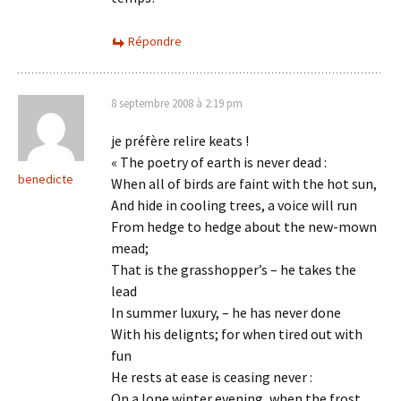
Répondre
8 septembre 2008 à 2:19 pm
je préfère relire keats !
« The poetry of earth is never dead :
benedicte
When all of birds are faint with the hot sun,
And hide in cooling trees, a voice will run
From hedge to hedge about the new-mown
mead;
That is the grasshopper’s – he takes the
lead
In summer luxury, – he has never done
With his delignts; for when tired out with
fun
He rests at ease is ceasing never :
On a lone winter evening, when the frost