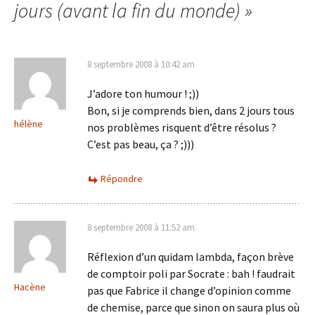
articles
jours (avant la fin du monde)
»
8 septembre 2008 à 10:42 am
J’adore ton humour ! ;))
Bon, si je comprends bien, dans 2 jours tous
hélène
nos problèmes risquent d’être résolus ?
C’est pas beau, ça ? ;)))
Répondre
8 septembre 2008 à 11:52 am
Réflexion d’un quidam lambda, façon brève
de comptoir poli par Socrate : bah ! faudrait
Hacène
pas que Fabrice il change d’opinion comme
de chemise, parce que sinon on saura plus où