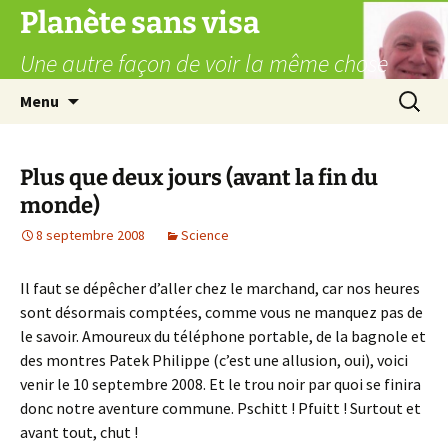
Aller
Planète sans visa
au
Une autre façon de voir la même chose
contenu
Recherc
Menu
Plus que deux jours (avant la fin du
monde)
8 septembre 2008
Science
Il faut se dépêcher d’aller chez le marchand, car nos heures
sont désormais comptées, comme vous ne manquez pas de
le savoir. Amoureux du téléphone portable, de la bagnole et
des montres Patek Philippe (c’est une allusion, oui), voici
venir le 10 septembre 2008. Et le trou noir par quoi se finira
donc notre aventure commune. Pschitt ! Pfuitt ! Surtout et
avant tout, chut !