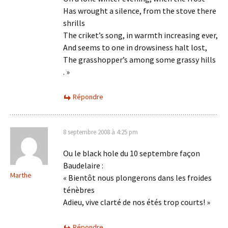
Has wrought a silence, from the stove there
shrills
The criket’s song, in warmth increasing ever,
And seems to one in drowsiness halt lost,
The grasshopper’s among some grassy hills
. »
Répondre
8 septembre 2008 à 4:25 pm
Ou le black hole du 10 septembre façon
Baudelaire :
Marthe
« Bientôt nous plongerons dans les froides
ténèbres
Adieu, vive clarté de nos étés trop courts! »
Répondre