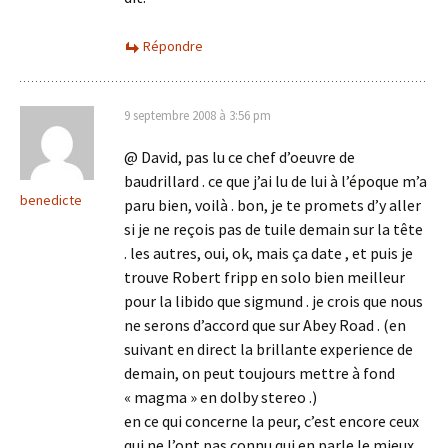
Répondre
9 septembre 2008 à 3:56 pm
@ David, pas lu ce chef d’oeuvre de
baudrillard . ce que j’ai lu de lui à l’époque m’a
benedicte
paru bien, voilà . bon, je te promets d’y aller
si je ne reçois pas de tuile demain sur la tête
. les autres, oui, ok, mais ça date , et puis je
trouve Robert fripp en solo bien meilleur
pour la libido que sigmund . je crois que nous
ne serons d’accord que sur Abey Road . (en
suivant en direct la brillante experience de
demain, on peut toujours mettre à fond
« magma » en dolby stereo .)
en ce qui concerne la peur, c’est encore ceux
qui ne l’ont pas connu qui en parle le mieux