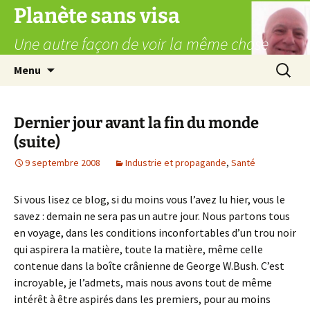
Aller
Planète sans visa
au
Une autre façon de voir la même chose
contenu
Recherc
Menu
Dernier jour avant la fin du monde
(suite)
9 septembre 2008
Industrie et propagande
,
Santé
Si vous lisez ce blog, si du moins vous l’avez lu hier, vous le
savez : demain ne sera pas un autre jour. Nous partons tous
en voyage, dans les conditions inconfortables d’un trou noir
qui aspirera la matière, toute la matière, même celle
contenue dans la boîte crânienne de George W.Bush. C’est
incroyable, je l’admets, mais nous avons tout de même
intérêt à être aspirés dans les premiers, pour au moins