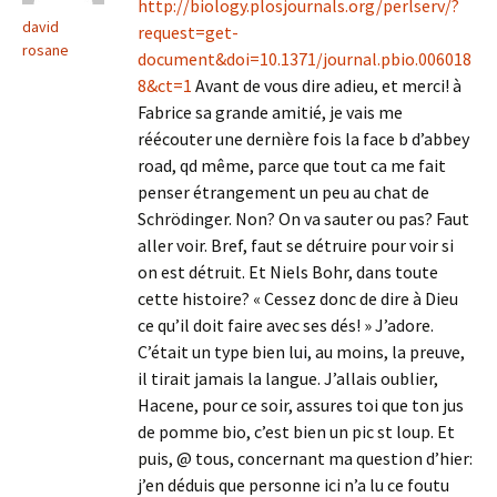
http://biology.plosjournals.org/perlserv/?
david
request=get-
rosane
document&doi=10.1371/journal.pbio.006018
8&ct=1
Avant de vous dire adieu, et merci! à
Fabrice sa grande amitié, je vais me
réécouter une dernière fois la face b d’abbey
road, qd même, parce que tout ca me fait
penser étrangement un peu au chat de
Schrödinger. Non? On va sauter ou pas? Faut
aller voir. Bref, faut se détruire pour voir si
on est détruit. Et Niels Bohr, dans toute
cette histoire? « Cessez donc de dire à Dieu
ce qu’il doit faire avec ses dés! » J’adore.
C’était un type bien lui, au moins, la preuve,
il tirait jamais la langue. J’allais oublier,
Hacene, pour ce soir, assures toi que ton jus
de pomme bio, c’est bien un pic st loup. Et
puis, @ tous, concernant ma question d’hier:
j’en déduis que personne ici n’a lu ce foutu