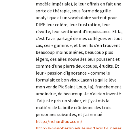
modèle impériale), je leur offrais en fait une
sorte de thérapie, sous forme de grille
analytique et un vocabulaire surtout pour
DIRE leur colère, leur frustration, leur
révolte, leur sentiment d’impuissance. Et la,
c’est l’avis partagé de mes collègues en tout
cas, ces « gamins », et bien Ils s’en trouvent
beaucoup moins aliénés, beaucoup plus
légers, des ailes nouvelles leur poussent et
comme d’une pierre deux coups, érudits. Et
leur « passion d’ignorance » comme le
formulait ce bon vieux Lacan (a qui je lève
mon ver de Pic Saint Loup, la), franchement
amoindrie, de beaucoup. Je n’ai rien inventé.
J’ai juste pris un shaker, et j’y ai mis la
matière de la boite crânienne des trois
personnes suivantes, et j’ai remué
http://richardlouv.com/
http://www.oberlin.edu/envs/faculty_pages