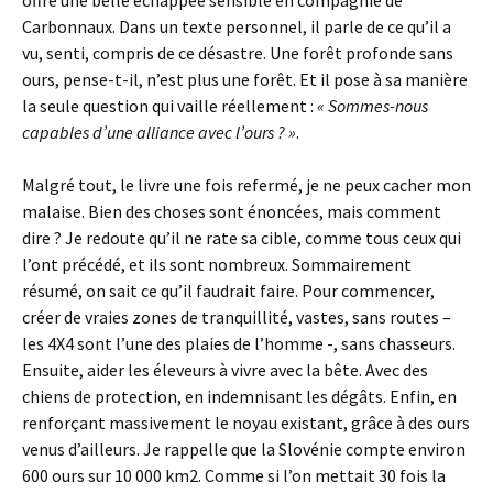
offre une belle échappée sensible en compagnie de
Carbonnaux. Dans un texte personnel, il parle de ce qu’il a
vu, senti, compris de ce désastre. Une forêt profonde sans
ours, pense-t-il, n’est plus une forêt. Et il pose à sa manière
la seule question qui vaille réellement :
« Sommes-nous
capables d’une alliance avec l’ours ? »
.
Malgré tout, le livre une fois refermé, je ne peux cacher mon
malaise. Bien des choses sont énoncées, mais comment
dire ? Je redoute qu’il ne rate sa cible, comme tous ceux qui
l’ont précédé, et ils sont nombreux. Sommairement
résumé, on sait ce qu’il faudrait faire. Pour commencer,
créer de vraies zones de tranquillité, vastes, sans routes –
les 4X4 sont l’une des plaies de l’homme -, sans chasseurs.
Ensuite, aider les éleveurs à vivre avec la bête. Avec des
chiens de protection, en indemnisant les dégâts. Enfin, en
renforçant massivement le noyau existant, grâce à des ours
venus d’ailleurs. Je rappelle que la Slovénie compte environ
600 ours sur 10 000 km2. Comme si l’on mettait 30 fois la