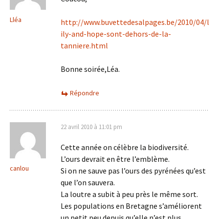
Lléa
http://www.buvettedesalpages.be/2010/04/l
ily-and-hope-sont-dehors-de-la-
tanniere.html
Bonne soirée,Léa.
Répondre
22 avril 2010 à 11:01 pm
Cette année on célèbre la biodiversité.
L’ours devrait en être l’emblème.
canlou
Si on ne sauve pas l’ours des pyrénées qu’est
que l’on sauvera.
La loutre a subit à peu près le même sort.
Les populations en Bretagne s’améliorent
un petit peu depuis qu’elle n’est plus