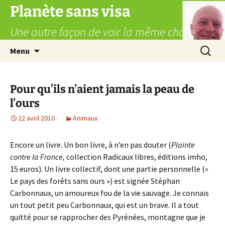
Aller
Planète sans visa
au
Une autre façon de voir la même chose
contenu
Recherc
Menu
Pour qu’ils n’aient jamais la peau de
l’ours
22 avril 2010
Animaux
Encore un livre. Un bon livre, à n’en pas douter (
Plainte
contre la France,
collection Radicaux libres, éditions imho,
15 euros). Un livre collectif, dont une partie personnelle («
Le pays des forêts sans ours ») est signée Stéphan
Carbonnaux, un amoureux fou de la vie sauvage. Je connais
un tout petit peu Carbonnaux, qui est un brave. Il a tout
quitté pour se rapprocher des Pyrénées, montagne que je