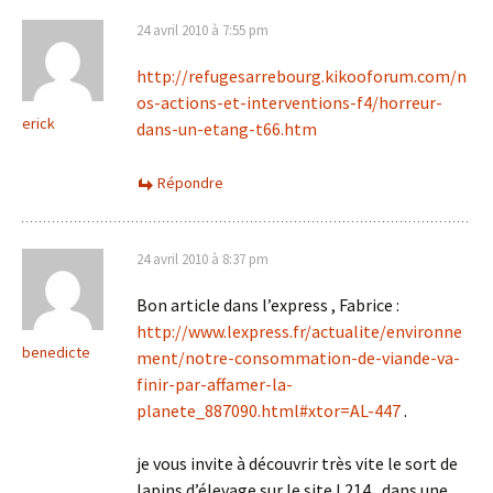
24 avril 2010 à 7:55 pm
http://refugesarrebourg.kikooforum.com/n
os-actions-et-interventions-f4/horreur-
erick
dans-un-etang-t66.htm
Répondre
24 avril 2010 à 8:37 pm
Bon article dans l’express , Fabrice :
http://www.lexpress.fr/actualite/environne
benedicte
ment/notre-consommation-de-viande-va-
finir-par-affamer-la-
planete_887090.html#xtor=AL-447
.
je vous invite à découvrir très vite le sort de
lapins d’élevage sur le site L214 , dans une