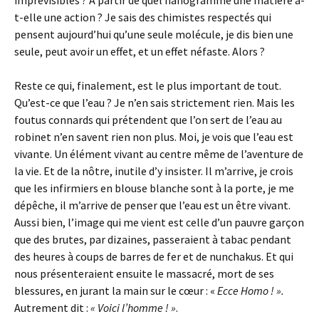
imprévisibles ? À partir de quel nanogramme une matière a-
t-elle une action ? Je sais des chimistes respectés qui
pensent aujourd’hui qu’une seule molécule, je dis bien une
seule, peut avoir un effet, et un effet néfaste. Alors ?
Reste ce qui, finalement, est le plus important de tout.
Qu’est-ce que l’eau ? Je n’en sais strictement rien. Mais les
foutus connards qui prétendent que l’on sert de l’eau au
robinet n’en savent rien non plus. Moi, je vois que l’eau est
vivante. Un élément vivant au centre même de l’aventure de
la vie. Et de la nôtre, inutile d’y insister. Il m’arrive, je crois
que les infirmiers en blouse blanche sont à la porte, je me
dépêche, il m’arrive de penser que l’eau est un être vivant.
Aussi bien, l’image qui me vient est celle d’un pauvre garçon
que des brutes, par dizaines, passeraient à tabac pendant
des heures à coups de barres de fer et de nunchakus. Et qui
nous présenteraient ensuite le massacré, mort de ses
blessures, en jurant la main sur le cœur : «
Ecce Homo ! ».
Autrement dit :
« Voici l’homme ! »
.