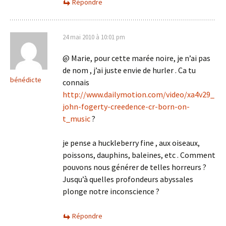
Répondre
24 mai 2010 à 10:01 pm
@ Marie, pour cette marée noire, je n’ai pas
de nom , j’ai juste envie de hurler . Ca tu
bénédicte
connais
http://www.dailymotion.com/video/xa4v29_
john-fogerty-creedence-cr-born-on-
t_music
?
je pense a huckleberry fine , aux oiseaux,
poissons, dauphins, baleines, etc . Comment
pouvons nous générer de telles horreurs ?
Jusqu’à quelles profondeurs abyssales
plonge notre inconscience ?
Répondre