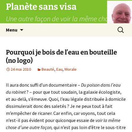
Aller
Planète sans visa
au
Une autre façon de voir la même chose
contenu
Recherc
Menu
Pourquoi je bois de l’eau en bouteille
(no logo)
24 mai 2010
Beauté
,
Eau
,
Morale
Il aura donc suffi d’un documentaire –
Du poison dans l’eau
du robinet
? – pour que tout soudain, la galaxie écologiste,
et au-delà, s’émeuve. Quoi, l’eau légale distribuée à domicile
dissimulerait donc des saletés ? Je ne peux tout à fait
m’empêcher de ricaner. Car enfin, car voyons, tout cela
n’est-il pas évident pour quiconque essaie de
voir la même
chose d’une autre façon,
qui n’est pas loin d’être le sous-titre