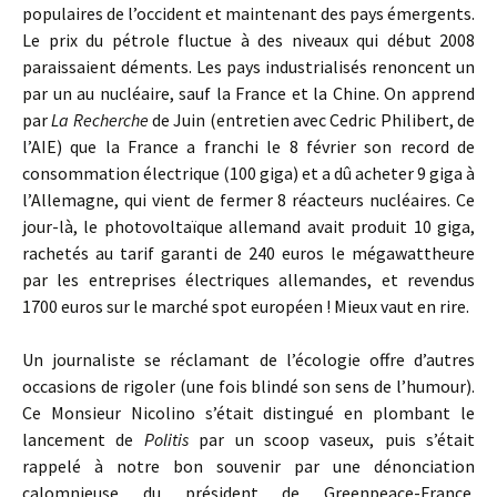
populaires de l’occident et maintenant des pays émergents.
Le prix du pétrole fluctue à des niveaux qui début 2008
paraissaient déments. Les pays industrialisés renoncent un
par un au nucléaire, sauf la France et la Chine. On apprend
par
La Recherche
de Juin (entretien avec Cedric Philibert, de
l’AIE) que la France a franchi le 8 février son record de
consommation électrique (100 giga) et a dû acheter 9 giga à
l’Allemagne, qui vient de fermer 8 réacteurs nucléaires. Ce
jour-là, le photovoltaïque allemand avait produit 10 giga,
rachetés au tarif garanti de 240 euros le mégawattheure
par les entreprises électriques allemandes, et revendus
1700 euros sur le marché spot européen ! Mieux vaut en rire.
Un journaliste se réclamant de l’écologie offre d’autres
occasions de rigoler (une fois blindé son sens de l’humour).
Ce Monsieur Nicolino s’était distingué en plombant le
lancement de
Politis
par un scoop vaseux, puis s’était
rappelé à notre bon souvenir par une dénonciation
calomnieuse du président de Greenpeace-France.