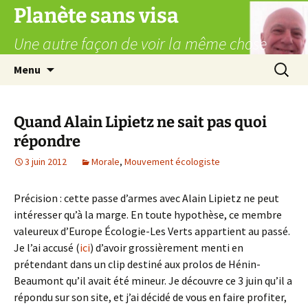
Aller
Planète sans visa
au
Une autre façon de voir la même chose
contenu
Recherc
Menu
Quand Alain Lipietz ne sait pas quoi
répondre
3 juin 2012
Morale
,
Mouvement écologiste
Précision : cette passe d’armes avec Alain Lipietz ne peut
intéresser qu’à la marge. En toute hypothèse, ce membre
valeureux d’Europe Écologie-Les Verts appartient au passé.
Je l’ai accusé (
ici
) d’avoir grossièrement menti en
prétendant dans un clip destiné aux prolos de Hénin-
Beaumont qu’il avait été mineur. Je découvre ce 3 juin qu’il a
répondu sur son site, et j’ai décidé de vous en faire profiter,