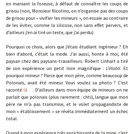
en maniant la foreuse, à défaut de connaître les coups de
grisou (non, Monsieur Nicolino, on n’organise pas des coups
de grisou pour « vivifier les mineurs », on essaie au contraire
de les éviter, comme la silicose, non sans effet pervers, et
d’ailleurs j’en ai tiré un texte, que j’ai perdu).
Pourquoi ce choix, alors que j’étais étudiant ingénieur ? Eh
bien d’abord, c’était la mode. J’ai aussi, honte à moi, été
paysan chez des paysans-travailleurs. Robert Linhart a tiré
de son expérience un petit livre magnifique :
L’établi
. Et
pourquoi mineur ? Parce que mon père, comme beaucoup de
Polonais, avait été mineur. Vous voulez sa photo ? C’est
raconté
là
. D’ailleurs dans mon équipe de mineurs on ne
parlait que polonais (plus rarement : chti), langue que mon
père ne m’a pas transmise, et le volet propagandiste de
mon « établissement » se révéla immédiatement un échec
total.
Quand à mon expérience très enrichissante de la mine, c’est