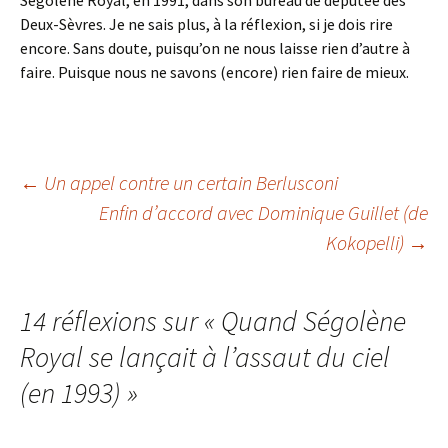
Ségolène Royal, en 1991, dans son bureau de députée des
Deux-Sèvres. Je ne sais plus, à la réflexion, si je dois rire
encore. Sans doute, puisqu’on ne nous laisse rien d’autre à
faire. Puisque nous ne savons (encore) rien faire de mieux.
Navigation
←
Un appel contre un certain Berlusconi
Enfin d’accord avec Dominique Guillet (de
Kokopelli)
→
des
articles
14 réflexions sur «
Quand Ségolène
Royal se lançait à l’assaut du ciel
(en 1993)
»