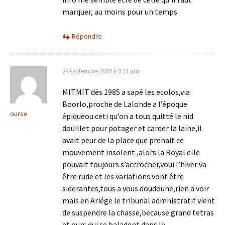
marquer, au moins pour un temps.
Répondre
24 septembre 2009 à 9:11 am
MITMIT dès 1985 a sapé les ecolos,via
Boorlo,proche de Lalonde a l’époque
ourse
épiqueou ceti qu’on a tous quitté le nid
douillet pour potager et carder la laine,il
avait peur de la place que prenait ce
mouvement insolent ,alors la Royal elle
pouvait toujours s’accrocher,voui l’hiver va
être rude et les variations vont être
siderantes,tous a vous doudoune,rien a voir
mais en Ariége le tribunal admnistratif vient
de suspendre la chasse,because grand tetras
et ours qui se baladent dans le