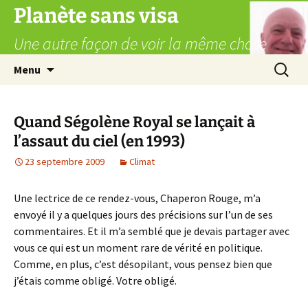
Aller
Planète sans visa
au
Une autre façon de voir la même chose
contenu
Recherc
Menu
Quand Ségolène Royal se lançait à
l’assaut du ciel (en 1993)
23 septembre 2009
Climat
Une lectrice de ce rendez-vous, Chaperon Rouge, m’a
envoyé il y a quelques jours des précisions sur l’un de ses
commentaires. Et il m’a semblé que je devais partager avec
vous ce qui est un moment rare de vérité en politique.
Comme, en plus, c’est désopilant, vous pensez bien que
j’étais comme obligé. Votre obligé.