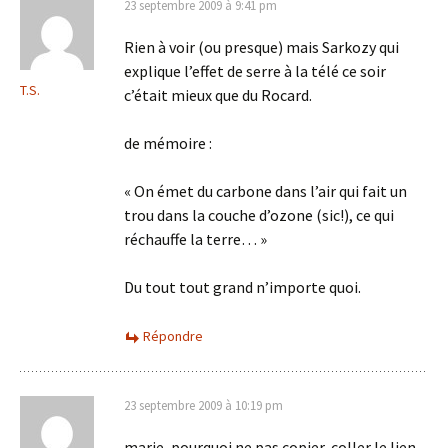
23 septembre 2009 à 9:41 pm
Rien à voir (ou presque) mais Sarkozy qui
explique l’effet de serre à la télé ce soir
T.S.
c’était mieux que du Rocard.
de mémoire :
« On émet du carbone dans l’air qui fait un
trou dans la couche d’ozone (sic!), ce qui
réchauffe la terre… »
Du tout tout grand n’importe quoi.
Répondre
23 septembre 2009 à 10:19 pm
marie, pourquoi ne pas copier-coller le lien