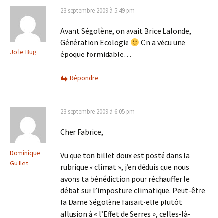
23 septembre 2009 à 5:49 pm
Avant Ségolène, on avait Brice Lalonde,
Génération Ecologie
On a vécu une
Jo le Bug
époque formidable…
Répondre
23 septembre 2009 à 6:05 pm
Cher Fabrice,
Dominique
Vu que ton billet doux est posté dans la
Guillet
rubrique « climat », j’en déduis que nous
avons ta bénédiction pour réchauffer le
débat sur l’imposture climatique. Peut-être
la Dame Ségolène faisait-elle plutôt
allusion à « l’Effet de Serres », celles-là-