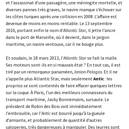
et l’assassinat d’une passagère, une méningite mortelle, et
diverses pannes très graves, le navire manque s’échouer sur
les côtes turques après une collision en 2008. L’affaire est
devenue de moins en moins rentable. Le 13 septembre
2010, portant enfin le nom d’
Atlantic Star
, il jette l’ancre
dans le port de Marseille, où il devient, dans le jargon
maritime, un navire ventouse, car il ne bouge plus.
Et soudain, le 18 mars 2013, l’
Atlantic Star
se fait la malle.
Ses moteurs sont-ils en si mauvais état ? En tout cas, il est
tiré par un remorqueur panaméen,
Ionion Pelagos
. Et il ne
s’appelle plus Atlantic Star, mais seulement
Antic
: les
proprios se sont contentés de faire effacer quelques lettres
sur la coque. À Paris, l’un des meilleurs connaisseurs du
transport maritime, Jacky Bonnemains, sursaute. Le
président de Robin des Bois voit immédiatement
l’embrouille, car l’
Antic
est bourré jusqu’à la gueule
d’amiante, et probablement de quantité d’autres
saloperies, très dangereuses à manipuler. Des leurres sont