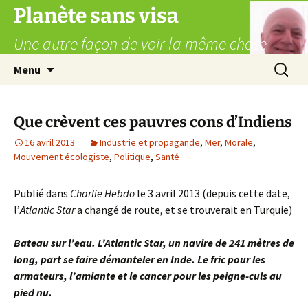
Aller
Planète sans visa
au
Une autre façon de voir la même chose
contenu
Recherc
Menu
Que crèvent ces pauvres cons d’Indiens
16 avril 2013
Industrie et propagande
,
Mer
,
Morale
,
Mouvement écologiste
,
Politique
,
Santé
Publié dans
Charlie Hebdo
le 3 avril 2013 (depuis cette date,
l’
Atlantic Star
a changé de route, et se trouverait en Turquie)
Bateau sur l’eau. L’Atlantic Star, un navire de 241 mètres de
long, part se faire démanteler en Inde. Le fric pour les
armateurs, l’amiante et le cancer pour les peigne-culs au
pied nu.