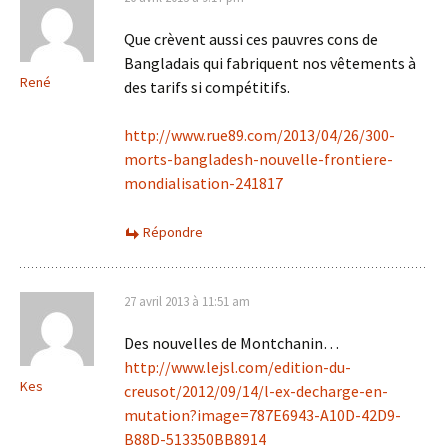
Que crèvent aussi ces pauvres cons de
Bangladais qui fabriquent nos vêtements à
René
des tarifs si compétitifs.
http://www.rue89.com/2013/04/26/300-
morts-bangladesh-nouvelle-frontiere-
mondialisation-241817
Répondre
27 avril 2013 à 11:51 am
Des nouvelles de Montchanin…
http://www.lejsl.com/edition-du-
Kes
creusot/2012/09/14/l-ex-decharge-en-
mutation?image=787E6943-A10D-42D9-
B88D-513350BB8914