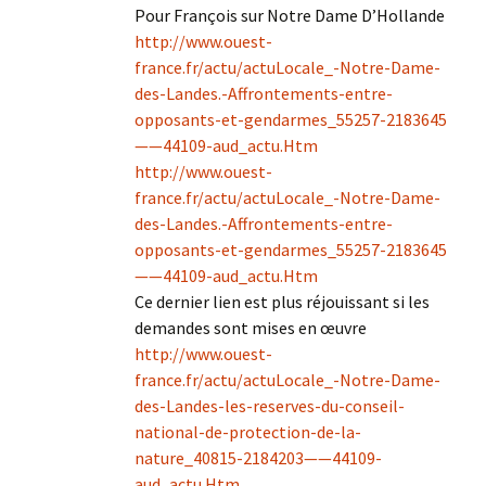
Pour François sur Notre Dame D’Hollande
http://www.ouest-
france.fr/actu/actuLocale_-Notre-Dame-
des-Landes.-Affrontements-entre-
opposants-et-gendarmes_55257-2183645
——44109-aud_actu.Htm
http://www.ouest-
france.fr/actu/actuLocale_-Notre-Dame-
des-Landes.-Affrontements-entre-
opposants-et-gendarmes_55257-2183645
——44109-aud_actu.Htm
Ce dernier lien est plus réjouissant si les
demandes sont mises en œuvre
http://www.ouest-
france.fr/actu/actuLocale_-Notre-Dame-
des-Landes-les-reserves-du-conseil-
national-de-protection-de-la-
nature_40815-2184203——44109-
aud_actu.Htm