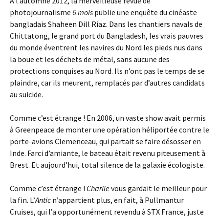
À l’automne 2012, la merveilleuse revue de
photojournalisme
6 mois
publie une enquête du cinéaste
bangladais Shaheen Dill Riaz. Dans les chantiers navals de
Chittatong, le grand port du Bangladesh, les vrais pauvres
du monde éventrent les navires du Nord les pieds nus dans
la boue et les déchets de métal, sans aucune des
protections conquises au Nord. Ils n’ont pas le temps de se
plaindre, car ils meurent, remplacés par d’autres candidats
au suicide.
Comme c’est étrange ! En 2006, un vaste show avait permis
à Greenpeace de monter une opération héliportée contre le
porte-avions Clemenceau, qui partait se faire désosser en
Inde. Farci d’amiante, le bateau était revenu piteusement à
Brest. Et aujourd’hui, total silence de la galaxie écologiste.
Comme c’est étrange !
Charlie
vous gardait le meilleur pour
la fin. L’
Antic
n’appartient plus, en fait, à Pullmantur
Cruises, qui l’a opportunément revendu à STX France, juste