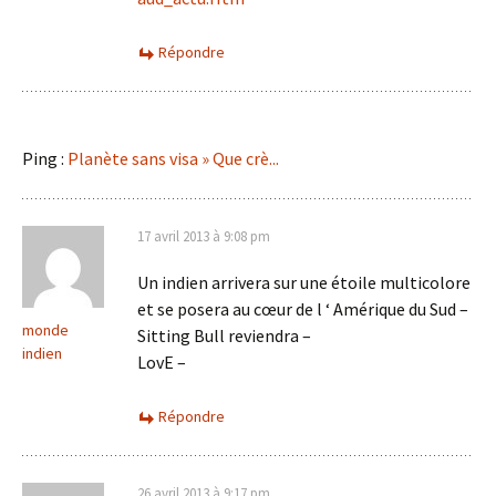
Répondre
Ping :
Planète sans visa » Que crè...
17 avril 2013 à 9:08 pm
Un indien arrivera sur une étoile multicolore
et se posera au cœur de l ‘ Amérique du Sud –
monde
Sitting Bull reviendra –
indien
LovE –
Répondre
26 avril 2013 à 9:17 pm