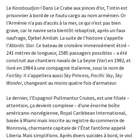
Le
Karaboudjan
! Dans Le Crabe aux pinces d’or, Tintin est
prisonnier à bord de ce foutu cargo au nom arménien. Or
l’Arménie n’a pas d’accès à la mer, ce qui n’est pas bien
grave, car le navire sera bientôt rebaptisé, après un faux
naufrage, Djebel Amilah. La suite de l’histoire s’appelle
l’
Atlantic Star
. Ce bateau de croisière immensément étiré –
241 mètres de longueur, 1585 passagers possibles – a été
construit aux chantiers navals de La Seyne (Var) en 1982, et
livré en 1984 à une compagnie italienne, sous le nom de
FairSky
. Il s’appellera aussi
Sky Princess
,
Pacific Sky
,
Sky
Wonder
, changeant au moins quatre fois d’armateur.
Le dernier, l’Espagnol Pullmantur Cruises, est une filiale –
attention, ça devient complexe – d’une énorme boîte
américano-norvégienne, Royal Caribbean International,
basée à Miami mais inscrite au registre du commerce de
Monrovia, charmante capitale de l’État fantôme appelé
Liberia. Mais simplifions. Après divers suicides à bord, le viol