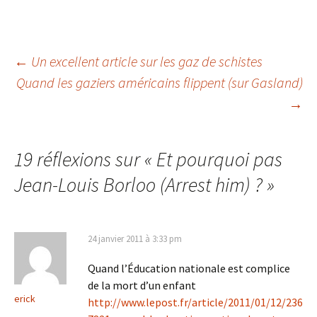
Navigation
←
Un excellent article sur les gaz de schistes
Quand les gaziers américains flippent (sur Gasland)
→
des
articles
19 réflexions sur «
Et pourquoi pas
Jean-Louis Borloo (Arrest him) ?
»
24 janvier 2011 à 3:33 pm
Quand l’Éducation nationale est complice
de la mort d’un enfant
erick
http://www.lepost.fr/article/2011/01/12/236