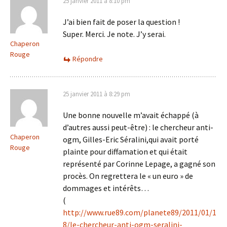
25 janvier 2011 à 8:10 pm
J’ai bien fait de poser la question !
Super. Merci. Je note. J’y serai.
Chaperon
Rouge
Répondre
25 janvier 2011 à 8:29 pm
Une bonne nouvelle m’avait échappé (à
d’autres aussi peut-être) : le chercheur anti-
Chaperon
ogm, Gilles-Eric Séralini,qui avait porté
Rouge
plainte pour diffamation et qui était
représenté par Corinne Lepage, a gagné son
procès. On regrettera le « un euro » de
dommages et intérêts…
(
http://www.rue89.com/planete89/2011/01/1
8/le-chercheur-anti-ogm-seralini-