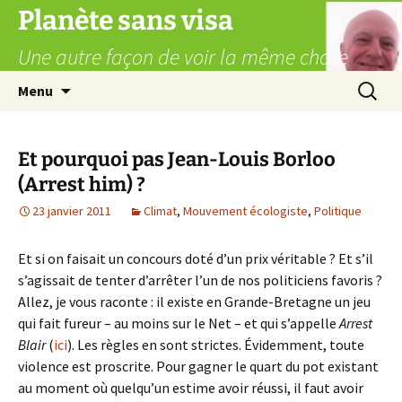
Aller
Planète sans visa
au
Une autre façon de voir la même chose
contenu
Recherc
Menu
Et pourquoi pas Jean-Louis Borloo
(Arrest him) ?
23 janvier 2011
Climat
,
Mouvement écologiste
,
Politique
Et si on faisait un concours doté d’un prix véritable ? Et s’il
s’agissait de tenter d’arrêter l’un de nos politiciens favoris ?
Allez, je vous raconte : il existe en Grande-Bretagne un jeu
qui fait fureur – au moins sur le Net – et qui s’appelle
Arrest
Blair
(
ici
). Les règles en sont strictes. Évidemment, toute
violence est proscrite. Pour gagner le quart du pot existant
au moment où quelqu’un estime avoir réussi, il faut avoir