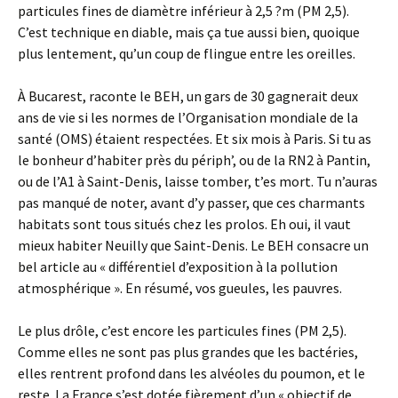
particules fines de diamètre inférieur à 2,5 ?m (PM 2,5).
C’est technique en diable, mais ça tue aussi bien, quoique
plus lentement, qu’un coup de flingue entre les oreilles.
À Bucarest, raconte le BEH, un gars de 30 gagnerait deux
ans de vie si les normes de l’Organisation mondiale de la
santé (OMS) étaient respectées. Et six mois à Paris. Si tu as
le bonheur d’habiter près du périph’, ou de la RN2 à Pantin,
ou de l’A1 à Saint-Denis, laisse tomber, t’es mort. Tu n’auras
pas manqué de noter, avant d’y passer, que ces charmants
habitats sont tous situés chez les prolos. Eh oui, il vaut
mieux habiter Neuilly que Saint-Denis. Le BEH consacre un
bel article au « différentiel d’exposition à la pollution
atmosphérique ». En résumé, vos gueules, les pauvres.
Le plus drôle, c’est encore les particules fines (PM 2,5).
Comme elles ne sont pas plus grandes que les bactéries,
elles rentrent profond dans les alvéoles du poumon, et le
reste. La France s’est dotée fièrement d’un « objectif de