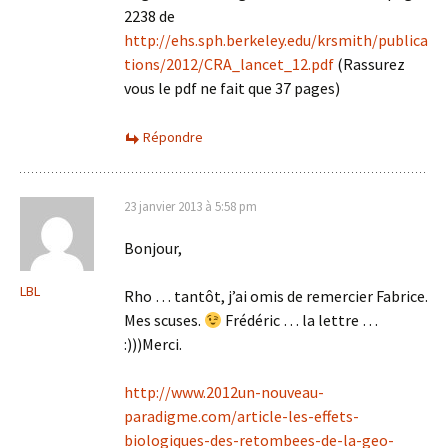
2238 de
http://ehs.sph.berkeley.edu/krsmith/publica
tions/2012/CRA_lancet_12.pdf
(Rassurez
vous le pdf ne fait que 37 pages)
Répondre
23 janvier 2013 à 5:58 pm
Bonjour,
LBL
Rho … tantôt, j’ai omis de remercier Fabrice.
Mes scuses.
Frédéric … la lettre …
:)))Merci.
http://www.2012un-nouveau-
paradigme.com/article-les-effets-
biologiques-des-retombees-de-la-geo-