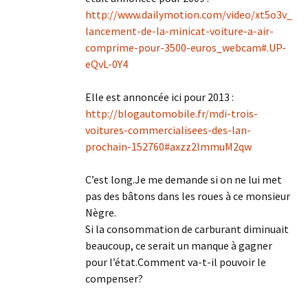
http://www.dailymotion.com/video/xt5o3v_
lancement-de-la-minicat-voiture-a-air-
comprime-pour-3500-euros_webcam#.UP-
eQvL-0Y4
Elle est annoncée ici pour 2013 :
http://blogautomobile.fr/mdi-trois-
voitures-commercialisees-des-lan-
prochain-152760#axzz2ImmuM2qw
C’est long.Je me demande si on ne lui met
pas des bâtons dans les roues à ce monsieur
Nègre.
Si la consommation de carburant diminuait
beaucoup, ce serait un manque à gagner
pour l’état.Comment va-t-il pouvoir le
compenser?