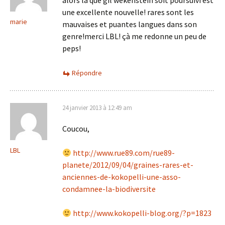
alors là que gil wekenstein soit poursuivi est
une excellente nouvelle! rares sont les
marie
mauvaises et puantes langues dans son
genre!merci LBL! çà me redonne un peu de
peps!
Répondre
24 janvier 2013 à 12:49 am
Coucou,
LBL
http://www.rue89.com/rue89-
planete/2012/09/04/graines-rares-et-
anciennes-de-kokopelli-une-asso-
condamnee-la-biodiversite
http://www.kokopelli-blog.org/?p=1823