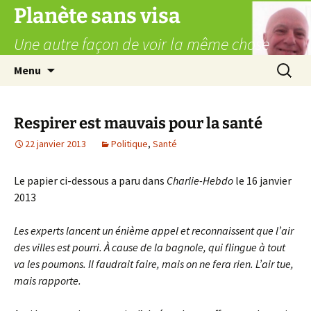
Aller
Planète sans visa
au
Une autre façon de voir la même chose
contenu
Recherc
Menu
Respirer est mauvais pour la santé
22 janvier 2013
Politique
,
Santé
Le papier ci-dessous a paru dans
Charlie-Hebdo
le 16 janvier
2013
Les experts lancent un énième appel et reconnaissent que l’air
des villes est pourri. À cause de la bagnole, qui flingue à tout
va les poumons. Il faudrait faire, mais on ne fera rien. L’air tue,
mais rapporte.