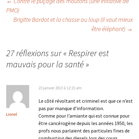
Navigation
←
Contre le puçage des moutons (une initiative de
PMO)
Brigitte Bardot et la chasse au loup (il vaut mieux
des
être éléphant)
→
articles
27 réflexions sur «
Respirer est
mauvais pour la santé
»
23 janvier 2013 à 12:15 am
Le côté révoltant et criminel est que ce n’est
pas par manque d’information.
Lionel
Comme pour l’amiante qui est connue pour
être cancérogène depuis les années 1950, les
profs nous parlaient des particules fines de
combustion des diesels lors des cours