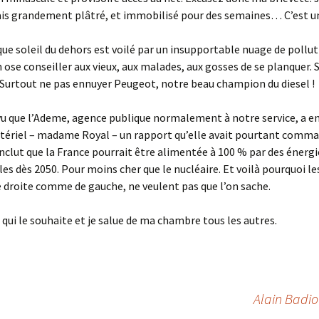
ais grandement plâtré, et immobilisé pour des semaines… C’est un
ue soleil du dehors est voilé par un insupportable nuage de pollu
n ose conseiller aux vieux, aux malades, aux gosses de se planquer. 
! Surtout ne pas ennuyer Peugeot, notre beau champion du diesel !
u que l’Ademe, agence publique normalement à notre service, a en
tériel – madame Royal – un rapport qu’elle avait pourtant comman
conclut que la France pourrait être alimentée à 100 % par des énergi
es dès 2050. Pour moins cher que le nucléaire. Et voilà pourquoi l
e droite comme de gauche, ne veulent pas que l’on sache.
qui le souhaite et je salue de ma chambre tous les autres.
Alain Badio