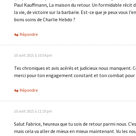
Paul Kauffmann, La maison du retour. Un formidable récit d
la vie, de victoire sur la barbarie. Est-ce que je peux vous l’e
bons soins de Charlie Hebdo ?
Répondre
10 avril 2015 à 10:54 pm
Tes chroniques et avis acérés et judicieux nous manquent. 
merci pour ton engagement constant et ton combat pour 
Répondre
10 avril 2015 à 11:19 pm
Salut Fabrice, heureux que tu sois de retour parmi nous. C’est
mais cela va aller de mieux en mieux maintenant. Vu les nou