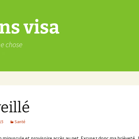
ns visa
me chose
eillé
15
Santé
un minuscule et provisoire accès au net. Excusez donc ma brièveté. J