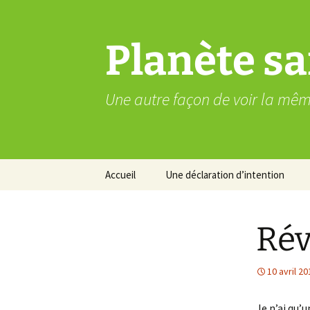
Aller
au
contenu
Planète sa
Une autre façon de voir la mê
Accueil
Une déclaration d’intention
Rév
10 avril 20
Je n’ai qu’