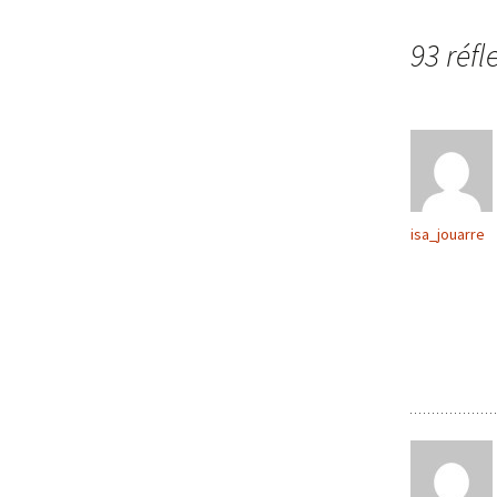
des
93 réfl
articles
isa_jouarre