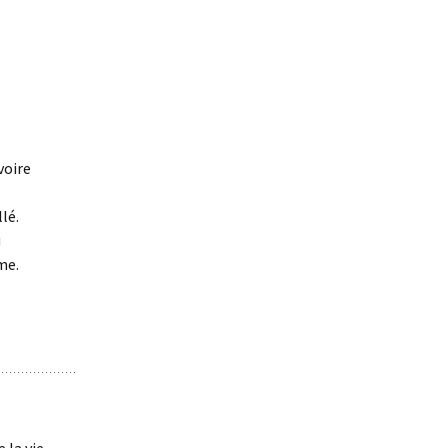
voire
lé.
u
me.