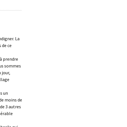
ndigner. La
s de ce
 à prendre
Nous sommes
 jour,
llage
ns un
 de moins de
 de 3 autres
pérable