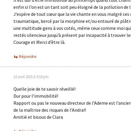
Il est dur d’être immobilisé au printemps quand tout chante
enfin si l’on est un tant soit peu éloigné de la pollution de l’
J’espère de tout cœur que la vie chante en vous malgré ces
traumatique, bercé par la morphine et/ou entouré de plâtr
une multitude gens à vos cotés, même ceux comme moi qui
restés silencieux jusqu’à présent par incapacité à trouver l
Courage et Merci d’être là.
Répondre
10 avril 2015 à 9:18 pm
Quelle joie de te savoir réveillé!
Dur pour l’immobilité!
Rapport ou pas le nouveau directeur de l’Ademe est l’ancien
de la maîtrise des risques de l’Andra!!
Amitié et bisous de Clara