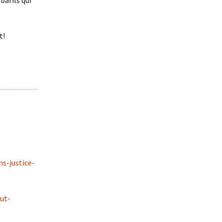
barils qui
t!
s-justice-
ut-