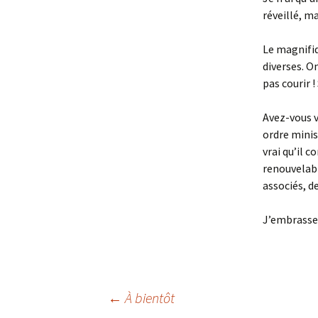
réveillé, m
Le magnifiq
diverses. O
pas courir 
Avez-vous v
ordre minis
vrai qu’il 
renouvelabl
associés, d
J’embrasse 
Navigation
←
À bientôt