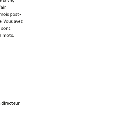
 la vie,
air.
 mois post-
e. Vous avez
 sont
es mots.
 directeur