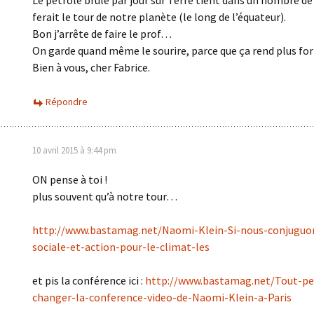
Le pétrole brulé par jour sur Terre tient dans un nombre de 
ferait le tour de notre planète (le long de l’équateur).
Bon j’arrête de faire le prof…
On garde quand même le sourire, parce que ça rend plus for
Bien à vous, cher Fabrice.
Répondre
10 avril 2015 à 9:44 pm
ON pense à toi !
plus souvent qu’à notre tour…
http://www.bastamag.net/Naomi-Klein-Si-nous-conjuguon
sociale-et-action-pour-le-climat-les
et pis la conférence ici :
http://www.bastamag.net/Tout-pe
changer-la-conference-video-de-Naomi-Klein-a-Paris