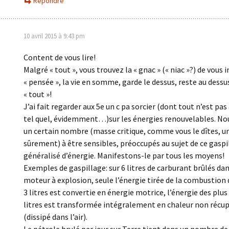
Répondre
10 avril 2015 à 9:43 pm
Content de vous lire!
Malgré « tout », vous trouvez la « gnac » (« niac »?) de vous i
« pensée », la vie en somme, garde le dessus, reste au dessu
« tout »!
J’ai fait regarder aux 5e un c pa sorcier (dont tout n’est pas
tel quel, évidemment…)sur les énergies renouvelables. 
un certain nombre (masse critique, comme vous le dîtes, un
sûrement) à être sensibles, préoccupés au sujet de ce gaspi
généralisé d’énergie. Manifestons-le par tous les moyens!
Exemples de gaspillage: sur 6 litres de carburant brûlés da
moteur à explosion, seule l’énergie tirée de la combustion
3 litres est convertie en énergie motrice, l’énergie des plus
litres est transformée intégralement en chaleur non récu
(dissipé dans l’air).