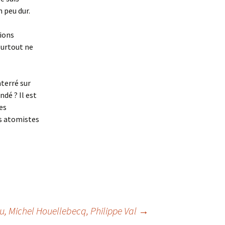
 peu dur.
tions
Surtout ne
terré sur
dé ? Il est
es
es atomistes
u, Michel Houellebecq, Philippe Val
→