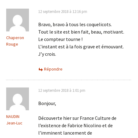
articles
12 septembre 2018 à 12:16 pm
Bravo, bravo à tous les coquelicots.
Tout le site est bien fait, beau, motivant.
Chaperon
Le compteur tourne !
Rouge
L’instant est à la fois grave et émouvant.
J’y crois.
Répondre
12 septembre 2018 à 1:01 pm
Bonjour,
NAUDIN
Découverte hier sur France Culture de
Jean-Luc
l’existence de Fabrice Nicolino et de
l’imminent lancement de