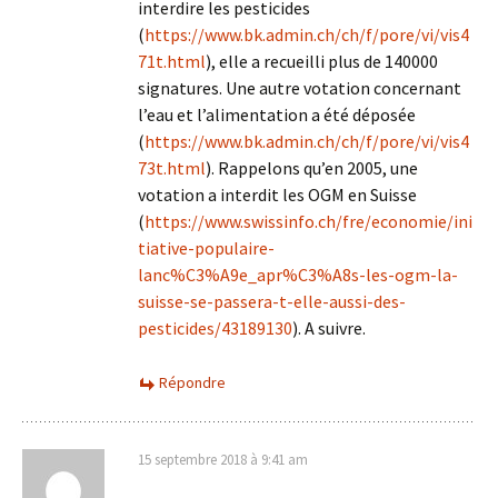
interdire les pesticides
(
https://www.bk.admin.ch/ch/f/pore/vi/vis4
71t.html
), elle a recueilli plus de 140000
signatures. Une autre votation concernant
l’eau et l’alimentation a été déposée
(
https://www.bk.admin.ch/ch/f/pore/vi/vis4
73t.html
). Rappelons qu’en 2005, une
votation a interdit les OGM en Suisse
(
https://www.swissinfo.ch/fre/economie/ini
tiative-populaire-
lanc%C3%A9e_apr%C3%A8s-les-ogm-la-
suisse-se-passera-t-elle-aussi-des-
pesticides/43189130
). A suivre.
Répondre
15 septembre 2018 à 9:41 am