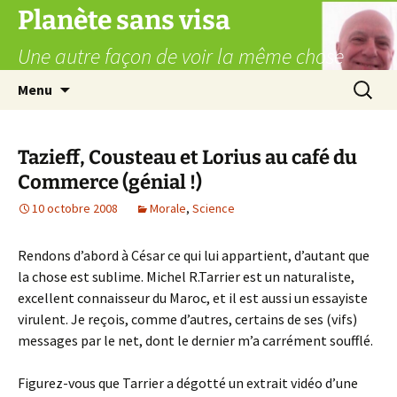
Aller
Planète sans visa
au
Une autre façon de voir la même chose
contenu
Recherc
Menu
Tazieff, Cousteau et Lorius au café du
Commerce (génial !)
10 octobre 2008
Morale
,
Science
Rendons d’abord à César ce qui lui appartient, d’autant que
la chose est sublime. Michel R.Tarrier est un naturaliste,
excellent connaisseur du Maroc, et il est aussi un essayiste
virulent. Je reçois, comme d’autres, certains de ses (vifs)
messages par le net, dont le dernier m’a carrément soufflé.
Figurez-vous que Tarrier a dégotté un extrait vidéo d’une