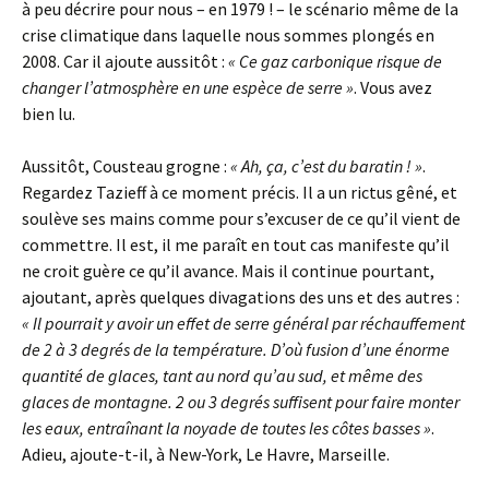
à peu décrire pour nous – en 1979 ! – le scénario même de la
crise climatique dans laquelle nous sommes plongés en
2008. Car il ajoute aussitôt :
« Ce gaz carbonique risque de
changer l’atmosphère en une espèce de serre »
. Vous avez
bien lu.
Aussitôt, Cousteau grogne :
« Ah, ça, c’est du baratin ! »
.
Regardez Tazieff à ce moment précis. Il a un rictus gêné, et
soulève ses mains comme pour s’excuser de ce qu’il vient de
commettre. Il est, il me paraît en tout cas manifeste qu’il
ne croit guère ce qu’il avance. Mais il continue pourtant,
ajoutant, après quelques divagations des uns et des autres :
« Il pourrait y avoir un effet de serre général par réchauffement
de 2 à 3 degrés de la température. D’où fusion d’une énorme
quantité de glaces, tant au nord qu’au sud, et même des
glaces de montagne. 2 ou 3 degrés suffisent pour faire monter
les eaux, entraînant la noyade de toutes les côtes basses »
.
Adieu, ajoute-t-il, à New-York, Le Havre, Marseille.