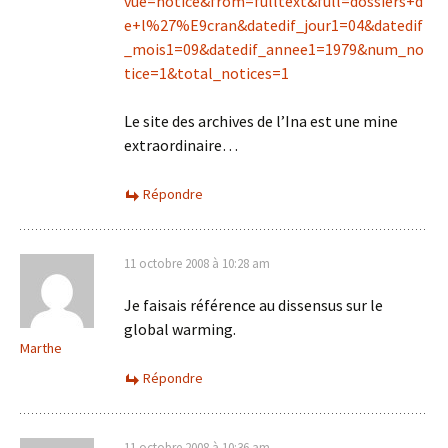
vue=notice&from=fulltext&full=dossiers+d
e+l%27%E9cran&datedif_jour1=04&datedif
_mois1=09&datedif_annee1=1979&num_no
tice=1&total_notices=1
Le site des archives de l’Ina est une mine
extraordinaire…
Répondre
11 octobre 2008 à 10:28 am
Je faisais référence au dissensus sur le
global warming.
Marthe
Répondre
11 octobre 2008 à 10:36 am