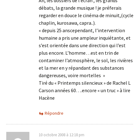
Ah, les dossiers de l’écran , les grands
débats, la grande musique ! je préferais
regarder en douce le cinéma de minuit,(cycle
chaplin, kurosawa, capra..).
« depuis 25 anscependant, l’intervention
humaine a pris une ampleur inquiétante, et
s’est orientée dans une direction qui l’est
plus encore. L’homme…est en trin de
contaminer l’atmosphère, le sol, les rivières
et la mer en y répandant des substances
dangereuses, voire mortelles »
Tiré du « Printemps silencieux » de Rachel L
Carson années 60….encore « un truc » à lire
Hacène
Répondre
10 octobre 2008 à 12:18 pm