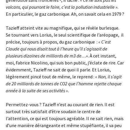
générosité sans frontières -, il lâche :
« Ce ne sont pas les
volcans, qui pourront le faire, c’est la pollution industrielle »
.
En particulier, le gaz carbonique. Ah, on savait cela en 1979 ?
Tazieff atteint vite au magnifique, qui se révèle burlesque.
Se tournant vers Lorius, le seul scientifique de l’aréopage, il
précise, toujours à propos, du gaz carbonique :
« C’est
Claude qui nous disait tout à l’heure qu’il s’agissait de
plusieurs dizaines de milliards de m3 de…»
. À cet instant,
moi, Fabrice Nicolino, qui suis bon public, j’éclate de rire. Car
évidemment, Tazieff ne sait de quoi il parle. Et Lorius,
légèrement pincé tout de même, le reprend :
« Non, il s’agit
de 20 milliards de tonnes de CO2 que l’homme rejette chaque
année à la suite de ses activités »
.
Permettez-vous ? Tazieff n’est au courant de rien. Il est
surtout très satisfait d’être soudain le centre de
l’attention, ce qui est toujours agréable. Il ne sait rien, mais
d’une manière dérangeante et même stupéfiante, il va peu