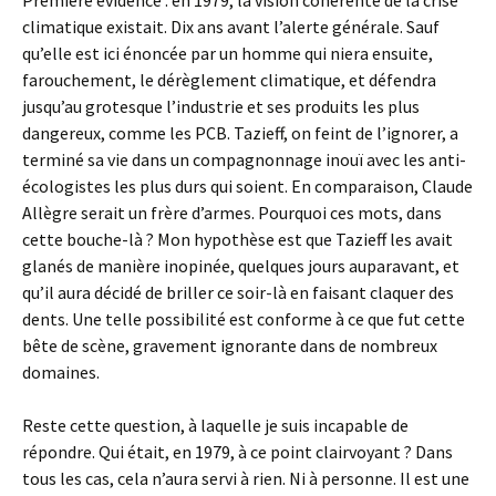
Première évidence : en 1979, la vision cohérente de la crise
climatique existait. Dix ans avant l’alerte générale. Sauf
qu’elle est ici énoncée par un homme qui niera ensuite,
farouchement, le dérèglement climatique, et défendra
jusqu’au grotesque l’industrie et ses produits les plus
dangereux, comme les PCB. Tazieff, on feint de l’ignorer, a
terminé sa vie dans un compagnonnage inouï avec les anti-
écologistes les plus durs qui soient. En comparaison, Claude
Allègre serait un frère d’armes. Pourquoi ces mots, dans
cette bouche-là ? Mon hypothèse est que Tazieff les avait
glanés de manière inopinée, quelques jours auparavant, et
qu’il aura décidé de briller ce soir-là en faisant claquer des
dents. Une telle possibilité est conforme à ce que fut cette
bête de scène, gravement ignorante dans de nombreux
domaines.
Reste cette question, à laquelle je suis incapable de
répondre. Qui était, en 1979, à ce point clairvoyant ? Dans
tous les cas, cela n’aura servi à rien. Ni à personne. Il est une