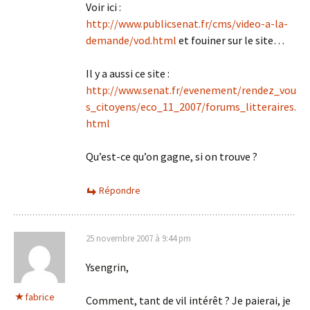
Voir ici :
http://www.publicsenat.fr/cms/video-a-la-
demande/vod.html
et fouiner sur le site…
Il y a aussi ce site :
http://www.senat.fr/evenement/rendez_vou
s_citoyens/eco_11_2007/forums_litteraires.
html
Qu’est-ce qu’on gagne, si on trouve ?
Répondre
25 novembre 2007 à 9:44 pm
Ysengrin,
fabrice
Comment, tant de vil intérêt ? Je paierai, je