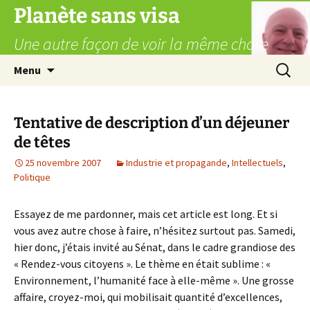
Aller
Planète sans visa
au
Une autre façon de voir la même chose
contenu
Recherc
Menu
Tentative de description d’un déjeuner
de têtes
25 novembre 2007
Industrie et propagande
,
Intellectuels
,
Politique
Essayez de me pardonner, mais cet article est long. Et si
vous avez autre chose à faire, n’hésitez surtout pas. Samedi,
hier donc, j’étais invité au Sénat, dans le cadre grandiose des
« Rendez-vous citoyens ». Le thème en était sublime : «
Environnement, l’humanité face à elle-même ». Une grosse
affaire, croyez-moi, qui mobilisait quantité d’excellences,