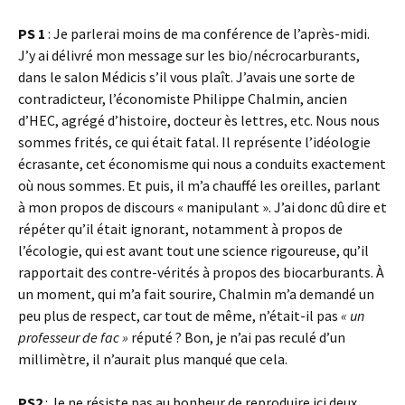
PS 1
: Je parlerai moins de ma conférence de l’après-midi.
J’y ai délivré mon message sur les bio/nécrocarburants,
dans le salon Médicis s’il vous plaît. J’avais une sorte de
contradicteur, l’économiste Philippe Chalmin, ancien
d’HEC, agrégé d’histoire, docteur ès lettres, etc. Nous nous
sommes frités, ce qui était fatal. Il représente l’idéologie
écrasante, cet économisme qui nous a conduits exactement
où nous sommes. Et puis, il m’a chauffé les oreilles, parlant
à mon propos de discours « manipulant ». J’ai donc dû dire et
répéter qu’il était ignorant, notamment à propos de
l’écologie, qui est avant tout une science rigoureuse, qu’il
rapportait des contre-vérités à propos des biocarburants. À
un moment, qui m’a fait sourire, Chalmin m’a demandé un
peu plus de respect, car tout de même, n’était-il pas
« un
professeur de fac »
réputé ? Bon, je n’ai pas reculé d’un
millimètre, il n’aurait plus manqué que cela.
PS2
: Je ne résiste pas au bonheur de reproduire ici deux