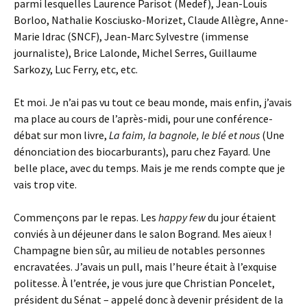
parmi lesquelles Laurence Parisot (Medef), Jean-Louis
Borloo, Nathalie Kosciusko-Morizet, Claude Allègre, Anne-
Marie Idrac (SNCF), Jean-Marc Sylvestre (immense
journaliste), Brice Lalonde, Michel Serres, Guillaume
Sarkozy, Luc Ferry, etc, etc.
Et moi. Je n’ai pas vu tout ce beau monde, mais enfin, j’avais
ma place au cours de l’après-midi, pour une conférence-
débat sur mon livre,
La faim, la bagnole, le blé et nous
(Une
dénonciation des biocarburants), paru chez Fayard. Une
belle place, avec du temps. Mais je me rends compte que je
vais trop vite.
Commençons par le repas. Les
happy few
du jour étaient
conviés à un déjeuner dans le salon Bogrand. Mes aïeux !
Champagne bien sûr, au milieu de notables personnes
encravatées. J’avais un pull, mais l’heure était à l’exquise
politesse. À l’entrée, je vous jure que Christian Poncelet,
président du Sénat – appelé donc à devenir président de la