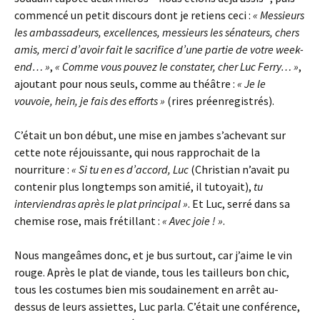
commencé un petit discours dont je retiens ceci :
« Messieurs
les ambassadeurs, excellences, messieurs les sénateurs, chers
amis, merci d’avoir fait le sacrifice d’une partie de votre week-
end… »
,
« Comme vous pouvez le constater, cher Luc Ferry… »
,
ajoutant pour nous seuls, comme au théâtre :
« Je le
vouvoie, hein, je fais des efforts »
(rires préenregistrés).
C’était un bon début, une mise en jambes s’achevant sur
cette note réjouissante, qui nous rapprochait de la
nourriture :
« Si tu en es d’accord, Luc
(Christian n’avait pu
contenir plus longtemps son amitié, il tutoyait),
tu
interviendras après le plat principal »
. Et Luc, serré dans sa
chemise rose, mais frétillant :
« Avec joie ! »
.
Nous mangeâmes donc, et je bus surtout, car j’aime le vin
rouge. Après le plat de viande, tous les tailleurs bon chic,
tous les costumes bien mis soudainement en arrêt au-
dessus de leurs assiettes, Luc parla. C’était une conférence,