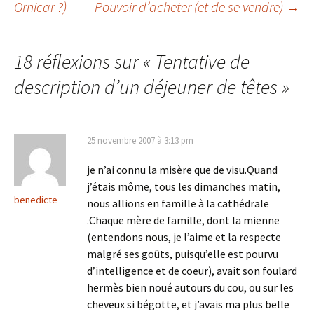
Ornicar ?)
Pouvoir d’acheter (et de se vendre)
→
des
18 réflexions sur «
Tentative de
articles
description d’un déjeuner de têtes
»
25 novembre 2007 à 3:13 pm
je n’ai connu la misère que de visu.Quand
j’étais môme, tous les dimanches matin,
benedicte
nous allions en famille à la cathédrale
.Chaque mère de famille, dont la mienne
(entendons nous, je l’aime et la respecte
malgré ses goûts, puisqu’elle est pourvu
d’intelligence et de coeur), avait son foulard
hermès bien noué autours du cou, ou sur les
cheveux si bégotte, et j’avais ma plus belle