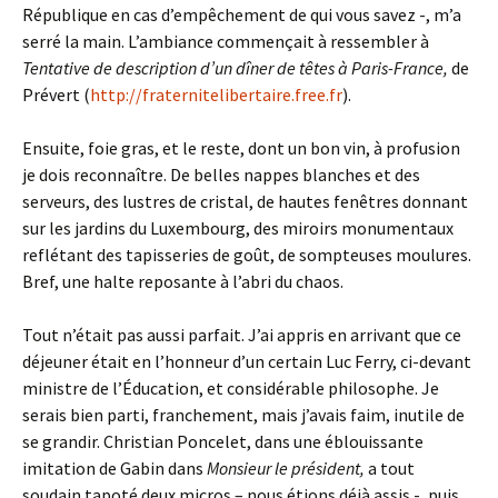
République en cas d’empêchement de qui vous savez -, m’a
serré la main. L’ambiance commençait à ressembler à
Tentative de description d’un dîner de têtes à Paris-France,
de
Prévert (
http://fraternitelibertaire.free.fr
).
Ensuite, foie gras, et le reste, dont un bon vin, à profusion
je dois reconnaître. De belles nappes blanches et des
serveurs, des lustres de cristal, de hautes fenêtres donnant
sur les jardins du Luxembourg, des miroirs monumentaux
reflétant des tapisseries de goût, de sompteuses moulures.
Bref, une halte reposante à l’abri du chaos.
Tout n’était pas aussi parfait. J’ai appris en arrivant que ce
déjeuner était en l’honneur d’un certain Luc Ferry, ci-devant
ministre de l’Éducation, et considérable philosophe. Je
serais bien parti, franchement, mais j’avais faim, inutile de
se grandir. Christian Poncelet, dans une éblouissante
imitation de Gabin dans
Monsieur le président,
a tout
soudain tapoté deux micros – nous étions déjà assis -, puis