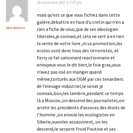
25 novembre 2007 à 7:47 pm
mais qu’est ce que vous fichiez dans cette
galére,debattre en face d’u cretin qui n’en a
terramorsi
rien a fiche de vous,que de ses ideologies
liberales,je connais,et cela ne sert a en rien
la vente de votre livre ,ni sa promotion,les
ecolos sont donc tous des terroristes, et
Ferry ce fat salonnard reactionnaire et
ennuyeux vous le dit bien,le foie gras,vous
n’avez pas osé en manger quand
même,torturés aux OGM par ces tenardiers
de l’elevage industriel,le senat je
connais,bon,les lambris,pendant ce temps
là a Moscou ,on descend des journalistes,on
arrete les presidents d’assoces des droits de
l’homme ,on envoie les ecologistes en
Siberie,ouonles assassinent, on les
descend,le serpent froid Poutine et ses