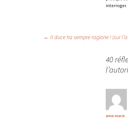
interroger. 
Navigation
←
Il duce ha sempre ragione ! (sur l’au
des
40 réfl
l’autori
articles
anne-marie