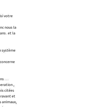
isi votre
onc nous la
ns . et la
un système
i concerne
ions …
eration ,
is citées
aravant et
s animaux,