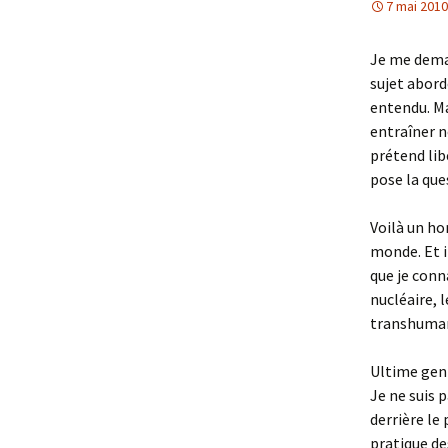
7 mai 2010
Je me deman
sujet abord
entendu. Ma
entraîner 
prétend lib
pose la que
Voilà un ho
monde. Et i
que je conna
nucléaire, 
transhuman
Ultime genti
Je ne suis 
derrière le
pratique de