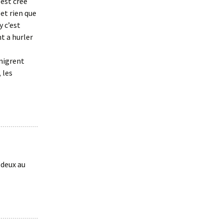
’est crée
et rien que
y c’est
nt a hurler
énigrent
 les
 deux au