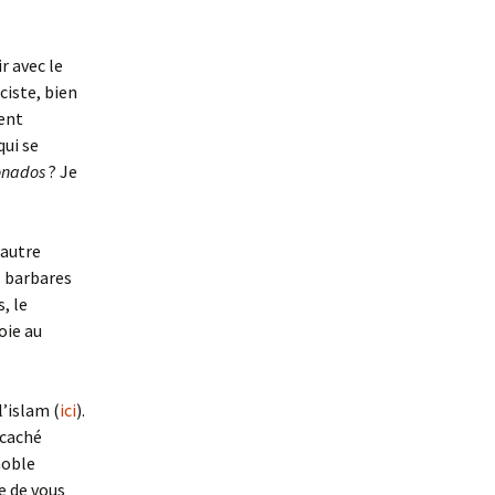
r avec le
ciste, bien
ent
ui se
onados
? Je
 autre
s barbares
, le
oie au
l’islam (
ici
).
 caché
noble
e de vous