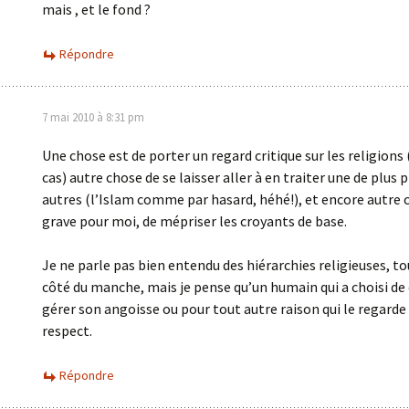
mais , et le fond ?
Répondre
7 mai 2010 à 8:31 pm
Une chose est de porter un regard critique sur les religions
cas) autre chose de se laisser aller à en traiter une de plus p
autres (l’Islam comme par hasard, héhé!), et encore autre 
grave pour moi, de mépriser les croyants de base.
Je ne parle pas bien entendu des hiérarchies religieuses, to
côté du manche, mais je pense qu’un humain qui a choisi de 
gérer son angoisse ou pour tout autre raison qui le regarde
respect.
Répondre