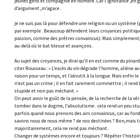
jeunes gens et compagnie en nombre .Car l’ignorance ,en g
d’argument ,m’agace .
je ne suis pas là pour défendre une religion ou un système (
par exemple . Beaucoup défendent leurs croyances politiqu
passion, comme des prêtres convaincus). Mais simplement
au-delà où le bat blesse et avançons .
Au sujet des croyances, je dirai qu’il en est comme du pinard
citer Rousseau : « L’excès du vin dégrade l’homme, aliène a
raison pour un temps, et l’abrutit à la longue. Mais enfin le
n’est pas un crime ; il en fait rarement commettre ; il ren
stupide et non pas méchant. »
On peut avoir le goût de la pensée, de la recherche de la vér
tomber dans le dogme, l’absolutisme . cela rend un peu stu
parfois quand nous prenons des airs convaincus, car au fond
savons nous de nous même ? de nos destinées ? Bon,mais t
majoritairement, cela ne rend pas méchant .
Changer de systèmes encore et toujours ? Répéter l’histoir