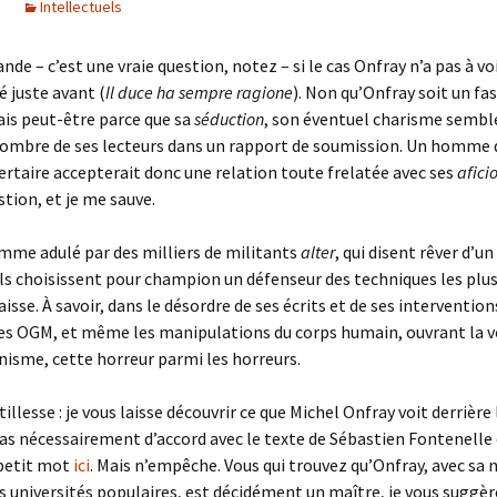
Intellectuels
de – c’est une vraie question, notez – si le cas Onfray n’a pas à voi
é juste avant (
Il duce ha sempre ragione
). Non qu’Onfray soit un fas
is peut-être parce que sa
séduction
, son éventuel charisme sembl
nombre de ses lecteurs dans un rapport de soumission. Un homme q
ertaire accepterait donc une relation toute frelatée avec ses
afici
stion, et je me sauve.
mme adulé par des milliers de militants
alter
, qui disent rêver d’un
ls choisissent pour champion un défenseur des techniques les plu
isse. À savoir, dans le désordre de ses écrits et de ses interventions
les OGM, et même les manipulations du corps humain, ouvrant la v
isme, cette horreur parmi les horreurs.
llesse : je vous laisse découvrir ce que Michel Onfray voit derrière 
pas nécessairement d’accord avec le texte de Sébastien Fontenelle
 petit mot
ici
. Mais n’empêche. Vous qui trouvez qu’Onfray, avec sa 
s universités populaires, est décidément un maître, je vous suggèr