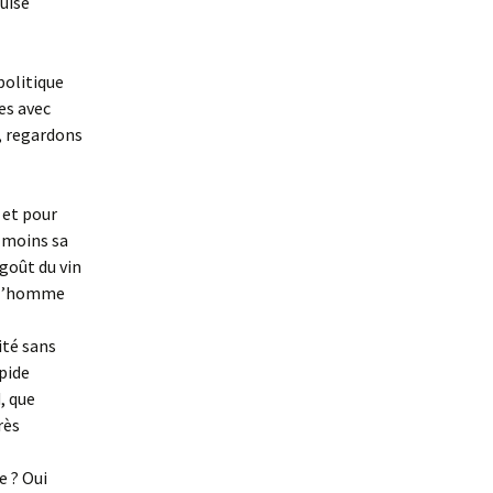
uise
politique
es avec
, regardons
 et pour
u moins sa
 goût du vin
d l’homme
ité sans
pide
, que
rès
e ? Oui