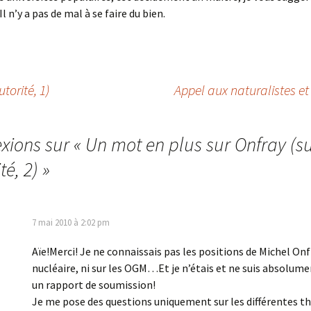
Il n’y a pas de mal à se faire du bien.
torité, 1)
Appel aux naturalistes e
exions sur «
Un mot en plus sur Onfray (s
té, 2)
»
7 mai 2010 à 2:02 pm
Aïe!Merci! Je ne connaissais pas les positions de Michel Onf
nucléaire, ni sur les OGM…Et je n’étais et ne suis absolum
un rapport de soumission!
Je me pose des questions uniquement sur les différentes th