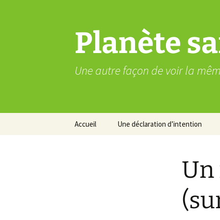
Aller
au
contenu
Planète sa
Une autre façon de voir la mê
Accueil
Une déclaration d’intention
Un 
(sur