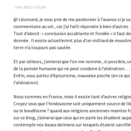
7 mai 2010 à 7:52 pm
@ Léonnard, je vous prie de me pardonner à l’avance si je sa
commentaire au vol , car j’ai failli répondre à bien d’autres .
Tout d’abord : « conclusion accablante et fondée » il faut d
donnée . Il existe actuellemnt plus d’un milliard de musulma
terre n’a toujours pas sautée .
Et par ailleurs, j’aimerai que l’on me nomme , si possible, 
de la pensée humaine qui ne peut conduire à l’aliénation …
Enfin, vous parlez d’épicurisme, mauvaise pioche (en ce qu
l’aliénation) .
Nous sommes en France, mais il existe tant d’autres relig
Croyez vous que l’hindouisme soit uniquement source de lib
ou le boudhisme ? quand aux religions anciennes maintes fo
sur ce blog, j’aimerai que ceux qui en parle les étudient aup
contemple nos beaux dolmens sur lesquels étaient sacrifié