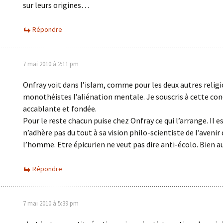
sur leurs origines…
Répondre
7 mai 2010 à 2:11 pm
Onfray voit dans l’islam, comme pour les deux autres relig
monothéistes l’aliénation mentale. Je souscris à cette con
accablante et fondée.
Pour le reste chacun puise chez Onfray ce qui l’arrange. Il es
n’adhère pas du tout à sa vision philo-scientiste de l’avenir
l’homme. Etre épicurien ne veut pas dire anti-écolo. Bien au
Répondre
7 mai 2010 à 5:39 pm