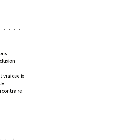
ions
clusion
t vrai que je
 de
 contraire.