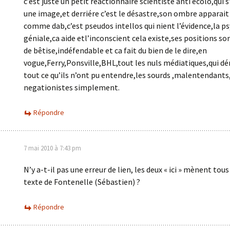
c’est juste un petit réactionnaire scientiste anti ecolo,qui s
une image,et derriére c’est le désastre,son ombre apparait 
comme dab,c’est pseudos intellos qui nient l’évidence,la ps
géniale,ca aide etl’inconscient cela existe,ses positions so
de bêtise,indéfendable et ca fait du bien de le dire,en
vogue,Ferry,Ponsville,BHL,tout les nuls médiatiques,qui d
tout ce qu’ils n’ont pu entendre,les sourds ,malentendants,
negationistes simplement.
Répondre
7 mai 2010 à 7:43 pm
N’y a-t-il pas une erreur de lien, les deux « ici » mènent tous
texte de Fontenelle (Sébastien) ?
Répondre