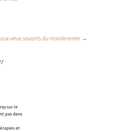
t aux vieux savants du monde entier
→
ur
ray sur le
ent pas dans
érapies et