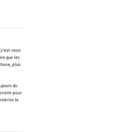
 (c’est mon
ire que les
chose, plus
ujours du
croire pour
 mérite le