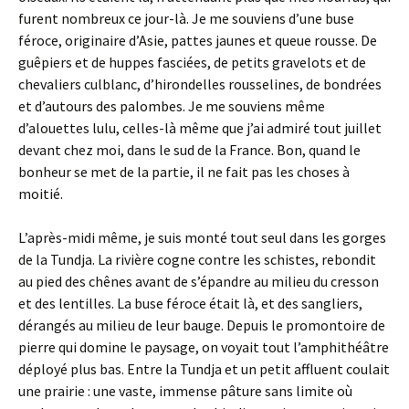
furent nombreux ce jour-là. Je me souviens d’une buse
féroce, originaire d’Asie, pattes jaunes et queue rousse. De
guêpiers et de huppes fasciées, de petits gravelots et de
chevaliers culblanc, d’hirondelles rousselines, de bondrées
et d’autours des palombes. Je me souviens même
d’alouettes lulu, celles-là même que j’ai admiré tout juillet
devant chez moi, dans le sud de la France. Bon, quand le
bonheur se met de la partie, il ne fait pas les choses à
moitié.
L’après-midi même, je suis monté tout seul dans les gorges
de la Tundja. La rivière cogne contre les schistes, rebondit
au pied des chênes avant de s’épandre au milieu du cresson
et des lentilles. La buse féroce était là, et des sangliers,
dérangés au milieu de leur bauge. Depuis le promontoire de
pierre qui domine le paysage, on voyait tout l’amphithéâtre
déployé plus bas. Entre la Tundja et un petit affluent coulait
une prairie : une vaste, immense pâture sans limite où