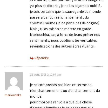
y a plus de dix ans , je ne les ai jamais oublié .
je suis certaine que la sauvegarde du monde
passera par du réenchantement , du
spirituel même (je ne parle pas de dogme).
Mais , tu as raison de mettre en garde
Mariouchka, car, à force de leurs prêter nos
sentiments, nous oublions les véritables
revendications des autres êtres vivants .
Répondre
12 août 2008 à 10:07 pm
je ne comprends pas bien ce terme de
réenchantemenent ou d’enchantement du
mariouchka
monde.
pour moi cela renvoie a quelque chose
d’assez infantile et je ne pense pas que