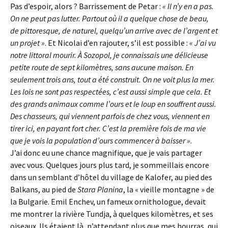
Pas d’espoir, alors ? Barrissement de Petar :
« Il n’y en a pas.
On ne peut pas lutter. Partout où il a quelque chose de beau,
de pittoresque, de naturel, quelqu’un arrive avec de l’argent et
un projet »
. Et Nicolai d’en rajouter, s’il est possible :
« J’ai vu
notre littoral mourir. À Sozopol, je connaissais une délicieuse
petite route de sept kilomètres, sans aucune maison. En
seulement trois ans, tout a été construit. On ne voit plus la mer.
Les lois ne sont pas respectées, c’est aussi simple que cela. Et
des grands animaux comme l’ours et le loup en souffrent aussi.
Des chasseurs, qui viennent parfois de chez vous, viennent en
tirer ici, en payant fort cher. C’est la première fois de ma vie
que je vois la population d’ours commencer à baisser »
.
J’ai donc eu une chance magnifique, que je vais partager
avec vous. Quelques jours plus tard, je sommeillais encore
dans un semblant d’hôtel du village de Kalofer, au pied des
Balkans, au pied de
Stara Planina
, la « vieille montagne » de
la Bulgarie. Emil Enchev, un fameux ornithologue, devait
me montrer la rivière Tundja, à quelques kilomètres, et ses
oiseaux. Ils étaient là, n’attendant plus que mes hourras, qui