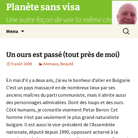
Aller
Planète sans visa
au
Une autre façon de voir la même chose
contenu
Recherc
Menu
Un ours est passé (tout près de moi)
9 août 2008
Animaux
,
Beauté
En mai d’il y a deux ans, j’ai eu le bonheur d’aller en Bulgarie.
C’est un pays massacré en de nombreux lieux par ses
anciens maîtres du parti communiste, mais il abrite aussi
des personnages admirables. Dont des loups et des ours.
Côté humains, je conseille vivement Petar Beron. Cet
homme n’est pas seulement le plus grand naturaliste
bulgare. Il est aussi le vice-président de l’Assemblée
nationale, député depuis 1990, opposant acharné à la