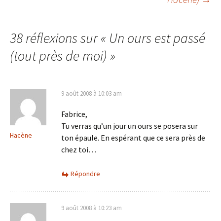
des
articles
38 réflexions sur «
Un ours est passé
(tout près de moi)
»
9 août 2008 à 10:03 am
Fabrice,
Tu verras qu’un jour un ours se posera sur
Hacène
ton épaule. En espérant que ce sera près de
chez toi…
Répondre
9 août 2008 à 10:23 am