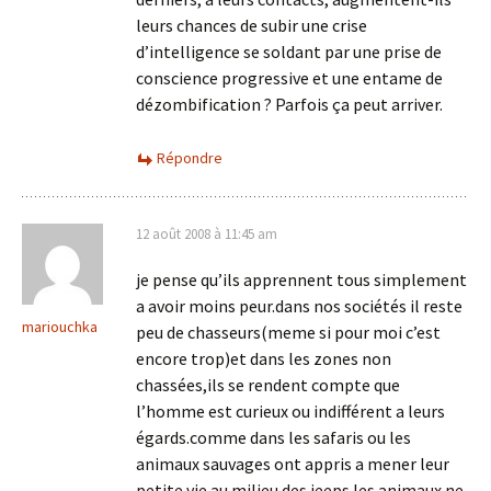
leurs chances de subir une crise
d’intelligence se soldant par une prise de
conscience progressive et une entame de
dézombification ? Parfois ça peut arriver.
Répondre
12 août 2008 à 11:45 am
je pense qu’ils apprennent tous simplement
a avoir moins peur.dans nos sociétés il reste
mariouchka
peu de chasseurs(meme si pour moi c’est
encore trop)et dans les zones non
chassées,ils se rendent compte que
l’homme est curieux ou indifférent a leurs
égards.comme dans les safaris ou les
animaux sauvages ont appris a mener leur
petite vie au milieu des jeeps.les animaux ne