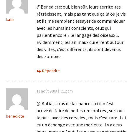
@Benedicte: oui, bien sûr, leurs territoires
rétrécissent, mais pas tant que ça là où je vis
katia
et ils me semblent essayer de communiquer
avec les humains conscients, ceux qui
parlent encore « le langage des oiseaux ».
Evidemment, les animaux qui errent autour
des villes, c’est différents, ils sont devenus
des zombies.
Répondre
11 août 2008 à 9:12 pm
@ Katia , tu as de la chance ! Ici il m’est
arrivé de faire de belles rencontres , surtout
benedicte
la nuit, avec des cervidés , mais c’est rare. J’ai
eu un échange avec une merlette il y a deux
jours, mais en Aout, les oiseaux sont repartis