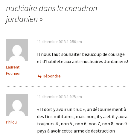
nucléaire dans le chaudron
jordanien
»
11 décembre 2013 à 2:56 pm
Il nous faut souhaiter beaucoup de courage
et d’habilete aux anti-nucleaires Jordaniens!
Laurent
Fournier
Répondre
11 décembre 2013 à 9:25 pm
« Il doit y avoir un truc », un détournement à
des fins militaires, mais non, il y a et il y aura
Philou
toujours 4 , non 5 , non 6, non 7, non 8, non 9
pays à avoir cette arme de destruction