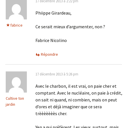
17 décembre 2013 à 2:22 pm
Phiippe Girardeau,
fabrice
Ce serait mieux d’argumenter, non ?
Fabrice Nicolino
Répondre
17 décembre 2013 à 5:26 pm
Avec le charbon, il est vrai, on paie cher et
comptant. Avec le nucléaire, on paie à crédit,
Cultive ton
on sait ni quand, ni combien, mais on peut
jardin
d’ores et déjà imaginer que ce sera
trèèèèèèès cher.
Yen a qui préfèrent. Les vieux, surtout, mais