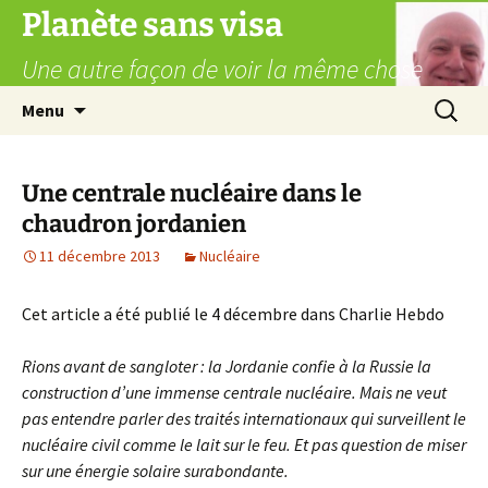
Aller
Planète sans visa
au
Une autre façon de voir la même chose
contenu
Recherc
Menu
Une centrale nucléaire dans le
chaudron jordanien
11 décembre 2013
Nucléaire
Cet article a été publié le 4 décembre dans Charlie Hebdo
Rions avant de sangloter : la Jordanie confie à la Russie la
construction d’une immense centrale nucléaire. Mais ne veut
pas entendre parler des traités internationaux qui surveillent le
nucléaire civil comme le lait sur le feu. Et pas question de miser
sur une énergie solaire surabondante.