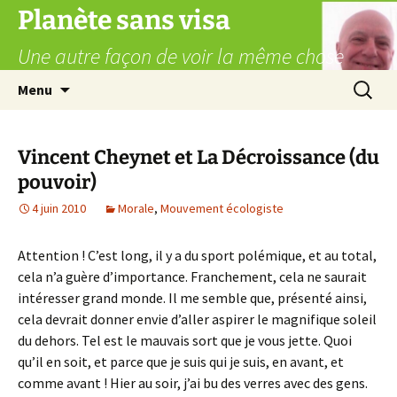
Aller
Planète sans visa
au
Une autre façon de voir la même chose
contenu
Recherc
Menu
Vincent Cheynet et La Décroissance (du
pouvoir)
4 juin 2010
Morale
,
Mouvement écologiste
Attention ! C’est long, il y a du sport polémique, et au total,
cela n’a guère d’importance. Franchement, cela ne saurait
intéresser grand monde. Il me semble que, présenté ainsi,
cela devrait donner envie d’aller aspirer le magnifique soleil
du dehors. Tel est le mauvais sort que je vous jette. Quoi
qu’il en soit, et parce que je suis qui je suis, en avant, et
comme avant ! Hier au soir, j’ai bu des verres avec des gens.