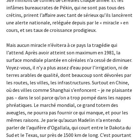
369 millions de tonnes de céréales chaque année. Et les
infâmes bureaucrates de Pékin, qui ne sont pas tous des
crétins, prirent l’affaire avec tant de sérieux qu’ils lancèrent
une alerte nationale, reléguée depuis par le « miracle » en
cours, et ses taux de croissance prodigieux.
Mais aucun miracle n’évitera à ce pays la tragédie qui
l’attend. Après avoir atteint son maximum en 1981, la
surface mondiale plantée en céréales n’a cessé de diminuer.
Voyez-vous, il n’y a plus assez d’eau pour l’irrigation, ni de
terres arables de qualité, dont beaucoup sont dévorées par
les routes, les villes, les infrastructures. Surtout en Chine,
où des villes comme Shanghaï s’enfoncent – je ne plaisante
pas – dans le sol parce qu’on a trop pompé dans les nappes
phréatiques. Le marché mondial, ce grand totem des
aveugles, ne pourra pas fournir ce qui manque, et pour les
mêmes raisons. Je parie qu’aucun Madelin n’a entendu
parler de l’aquifère d’Ogallala, qui court entre le Dakota du
Sud et le Texas, sur près de 1500 km de long. C’est pourtant