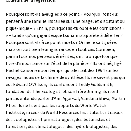
couleurs de la régression.
Pourquoi sont-ils aveugles à ce point ? Pourquoi font-ils
penser à une famille installée sur une plage, et discutant du
pique-nique – « Enfin, pourquoi as-tu oublié les cornichons ?
» – tandis qu’un gigantesque tsunami s’apprête à déferler ?
Pourquoi sont-ils à ce point muets ? On ne le sait guère,
mais on voit bien leur ignorance, en tout cas. Combien,
parmi tous nos penseurs émérites, ont lu un quelconque
livre d’importance sur l’état de la planète ? Ils ont négligé
Rachel Carson en son temps, qui alertait dès 1964 sur les
ravages inouïs de la chimie de synthèse. Ils ne savent pas qui
est Edward O.Wilson, ils confondent Teddy Goldsmith,
fondateur de The Ecologist, et son frère Jimmy, ils n’ont
jamais entendu parler d’Anil Agarwal, Vandana Shiva, Martin
Khor. Ils ne lisent pas les rapports du World Watch
Institute, ni ceux du World Resources Institute. Les travaux
des zoologistes et primatologues, des botanistes et
forestiers, des climatologues, des hydrobiologistes, des