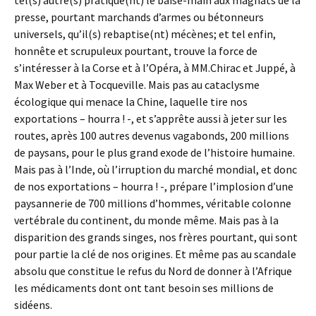
tel(s) autre(s) pratique(nt) le baise-main aux magnats de la
presse, pourtant marchands d’armes ou bétonneurs
universels, qu’il(s) rebaptise(nt) mécènes; et tel enfin,
honnête et scrupuleux pourtant, trouve la force de
s’intéresser à la Corse et à l’Opéra, à MM.Chirac et Juppé, à
Max Weber et à Tocqueville. Mais pas au cataclysme
écologique qui menace la Chine, laquelle tire nos
exportations – hourra ! -, et s’apprête aussi à jeter sur les
routes, après 100 autres devenus vagabonds, 200 millions
de paysans, pour le plus grand exode de l’histoire humaine.
Mais pas à l’Inde, où l’irruption du marché mondial, et donc
de nos exportations – hourra ! -, prépare l’implosion d’une
paysannerie de 700 millions d’hommes, véritable colonne
vertébrale du continent, du monde même. Mais pas à la
disparition des grands singes, nos frères pourtant, qui sont
pour partie la clé de nos origines. Et même pas au scandale
absolu que constitue le refus du Nord de donner à l’Afrique
les médicaments dont ont tant besoin ses millions de
sidéens.