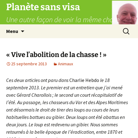
Aller
Planète sans visa
au
Une autre façon de voir la même chose
contenu
Recherc
Menu
« Vive l’abolition de la chasse ! »
25 septembre 2013
Animaux
Ces deux articles ont paru dans
Charlie Hebdo
le 18
septembre 2013. Le premier est un entretien que j’ai mené
avec Gérard Charollois ; le second un court récapitulatif de
l’été. Au passage, les chasseurs du Var et des Alpes Maritimes
ont désormais le droit de tirer des loups au cours de leurs
habituelles battues au gibier. Deux loups ont été abattus en
deux jours. Le loup est redevenu un gibier. Nous sommes
retournés à la belle époque de l’éradication, entre 1870 et