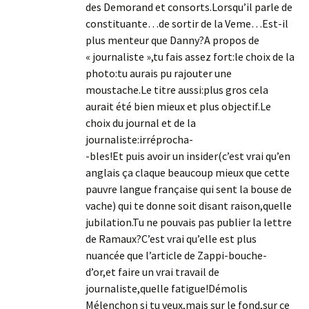
des Demorand et consorts.Lorsqu’il parle de
constituante…de sortir de la Veme…Est-il
plus menteur que Danny?A propos de
« journaliste »,tu fais assez fort:le choix de la
photo:tu aurais pu rajouter une
moustache.Le titre aussi:plus gros cela
aurait été bien mieux et plus objectif.Le
choix du journal et de la
journaliste:irréprocha-
-bles!Et puis avoir un insider(c’est vrai qu’en
anglais ça claque beaucoup mieux que cette
pauvre langue française qui sent la bouse de
vache) qui te donne soit disant raison,quelle
jubilation.Tu ne pouvais pas publier la lettre
de Ramaux?C’est vrai qu’elle est plus
nuancée que l’article de Zappi-bouche-
d’or,et faire un vrai travail de
journaliste,quelle fatigue!Démolis
Mélenchon si tu veux,mais sur le fond,sur ce