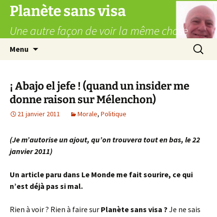
Aller
Planète sans visa
au
Une autre façon de voir la même chose
contenu
Recherc
Menu
¡ Abajo el jefe ! (quand un insider me
donne raison sur Mélenchon)
21 janvier 2011
Morale
,
Politique
(Je m’autorise un ajout, qu’on trouvera tout en bas, le 22
janvier 2011)
Un article paru dans Le Monde me fait sourire, ce qui
n’est déjà pas si mal.
Rien à voir ? Rien à faire sur
Planète sans visa ?
Je ne sais