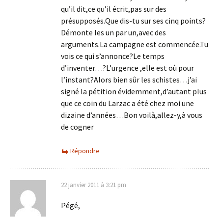
qu’il dit,ce qu’il écrit,pas sur des
présupposés.Que dis-tu sur ses cinq points?
Démonte les un par un,avec des
arguments.La campagne est commencée.Tu
vois ce qui s’annonce?Le temps
d’inventer…?L’urgence ,elle est où pour
l’instant?Alors bien sûr les schistes…j’ai
signé la pétition évidemment,d’autant plus
que ce coin du Larzac a été chez moi une
dizaine d’années…Bon voilà,allez-y,à vous
de cogner
Répondre
22 janvier 2011 à 3:21 pm
Pégé,