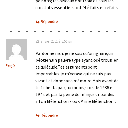
poisons; les oiseaux ont froid et tous les
constats essentiels ont été faits et refaits.
Répondre
22 janvier 2011 à 3:59 pm
Pardonne moi, je ne suis qu’un ignare,un
béotien,un pauvre type ayant osé troubler
Pégé
ta quiétude.Tes arguments sont
imparrables,je m’écrase,qui ne suis pas
vivant et donc sans mémoire.Mais avant de
te ficher la paix,au moins,sors de 1936 et
1972,et pas la peine de m’injurier par des
« Ton Mélenchon » ou « Aime Mélenchon »
Répondre