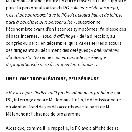
M. Ramaux aborde ensuite un autre travers qu’il ne supporte
plus : la personnalisation du PG.
« Au regard de son projet,
n’est-il pas paradoxal que le PG soit aujourd’hui, et de loin, le
parti à gauche le plus personnalisé »
, questionne
l’économiste avant d’en lister les symptômes : faiblesse des
débats internes,
« souci d’affichage »
de la direction, au
congrès du parti, en décembre, qui a vu défiler les discours
des dirigeants au détriment des délégués ;
« phénomènes
d’autosatisfaction et de cour en cascade »
,
« énergie
disproportionnée mise à critiquer les médias
« …
UNE LIGNE TROP ALÉATOIRE, PEU SÉRIEUSE
« N’est-ce pas l’indice qu’il y a décidément un problème »
au
PG, interroge encore M. Ramaux. Enfin, le démissionnaire
en vient au fond de ses désaccords avec le parti de M.
Mélenchon : l’absence de programme.
Alors que, comme il le rappelle, le PG avait affiché dès sa