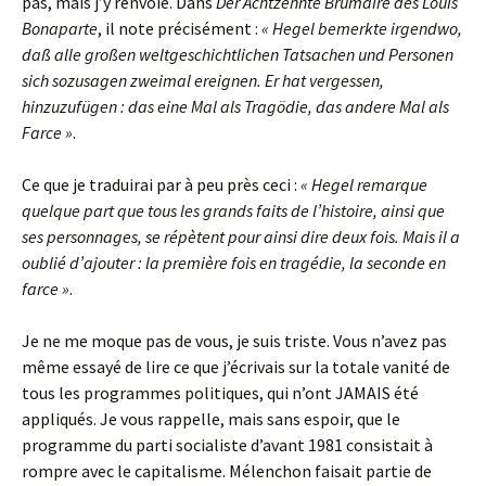
pas, mais j’y renvoie. Dans
Der Achtzehnte Brumaire des Louis
Bonaparte
, il note précisément :
« Hegel bemerkte irgendwo,
daß alle großen weltgeschichtlichen Tatsachen und Personen
sich sozusagen zweimal ereignen. Er hat vergessen,
hinzuzufügen : das eine Mal als Tragödie, das andere Mal als
Farce »
.
Ce que je traduirai par à peu près ceci :
« Hegel remarque
quelque part que tous les grands faits de l’histoire, ainsi que
ses personnages, se répètent pour ainsi dire deux fois. Mais il a
oublié d’ajouter : la première fois en tragédie, la seconde en
farce »
.
Je ne me moque pas de vous, je suis triste. Vous n’avez pas
même essayé de lire ce que j’écrivais sur la totale vanité de
tous les programmes politiques, qui n’ont JAMAIS été
appliqués. Je vous rappelle, mais sans espoir, que le
programme du parti socialiste d’avant 1981 consistait à
rompre avec le capitalisme. Mélenchon faisait partie de