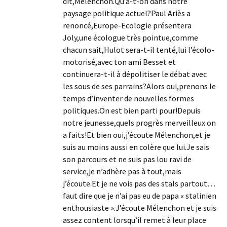
dit,Mélenchon.Qu’a-t-on dans notre
paysage politique actuel?Paul Ariès a
renoncé,Europe-Ecologie présentera
Joly,une écologue très pointue,comme
chacun sait,Hulot sera-t-il tenté,lui l’écolo-
motorisé,avec ton ami Besset et
continuera-t-il à dépolitiser le débat avec
les sous de ses parrains?Alors oui,prenons le
temps d’inventer de nouvelles formes
politiques.On est bien parti pour!Depuis
notre jeunesse,quels progrès merveilleux on
a faits!Et bien oui,j’écoute Mélenchon,et je
suis au moins aussi en colère que lui.Je sais
son parcours et ne suis pas lou ravi de
service,je n’adhère pas à tout,mais
j’écoute.Et je ne vois pas des stals partout…
faut dire que je n’ai pas eu de papa « stalinien
enthousiaste ».J’écoute Mélenchon et je suis
assez content lorsqu’il remet à leur place