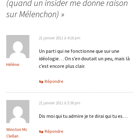
articles
(quand un insider me donne raison
sur Mélenchon)
»
21 janvier 2011 à 4:16 pm
Un parti qui ne fonctionne que sur une
idéologie… On s’en doutait un peu, mais là
Hélène
c’est encore plus clair.
Répondre
21 janvier 2011 à 5:36 pm
Dis moi qui tu admire je te dirai qui tu es…
Winston Mc
Répondre
Clellan