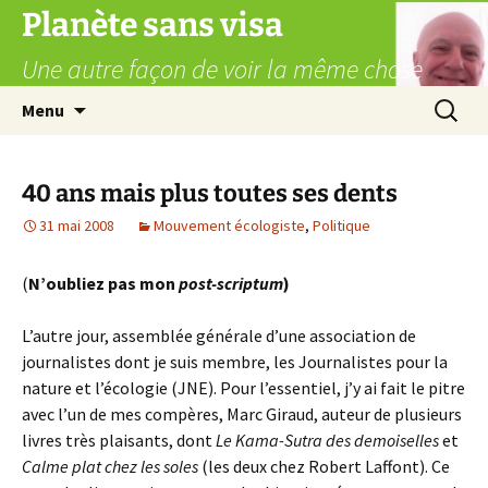
Aller
Planète sans visa
au
Une autre façon de voir la même chose
contenu
Recherc
Menu
40 ans mais plus toutes ses dents
31 mai 2008
Mouvement écologiste
,
Politique
(
N’oubliez pas mon
post-scriptum
)
L’autre jour, assemblée générale d’une association de
journalistes dont je suis membre, les Journalistes pour la
nature et l’écologie (JNE). Pour l’essentiel, j’y ai fait le pitre
avec l’un de mes compères, Marc Giraud, auteur de plusieurs
livres très plaisants, dont
Le Kama-Sutra des demoiselles
et
Calme plat chez les soles
(les deux chez Robert Laffont). Ce