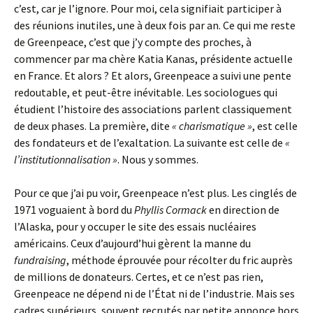
c’est, car je l’ignore. Pour moi, cela signifiait participer à
des réunions inutiles, une à deux fois par an. Ce qui me reste
de Greenpeace, c’est que j’y compte des proches, à
commencer par ma chère Katia Kanas, présidente actuelle
en France. Et alors ? Et alors, Greenpeace a suivi une pente
redoutable, et peut-être inévitable. Les sociologues qui
étudient l’histoire des associations parlent classiquement
de deux phases. La première, dite
« charismatique »
, est celle
des fondateurs et de l’exaltation. La suivante est celle de
«
l’institutionnalisation »
. Nous y sommes.
Pour ce que j’ai pu voir, Greenpeace n’est plus. Les cinglés de
1971 voguaient à bord du
Phyllis Cormack
en direction de
l’Alaska, pour y occuper le site des essais nucléaires
américains. Ceux d’aujourd’hui gèrent la manne du
fundraising
, méthode éprouvée pour récolter du fric auprès
de millions de donateurs. Certes, et ce n’est pas rien,
Greenpeace ne dépend ni de l’État ni de l’industrie. Mais ses
cadres supérieurs, souvent recrutés par petite annonce hors