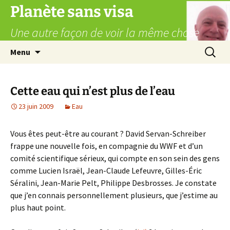
Aller
Planète sans visa
au
Une autre façon de voir la même chose
contenu
Recherc
Menu
Cette eau qui n’est plus de l’eau
23 juin 2009
Eau
Vous êtes peut-être au courant ? David Servan-Schreiber
frappe une nouvelle fois, en compagnie du WWF et d’un
comité scientifique sérieux, qui compte en son sein des gens
comme Lucien Israël, Jean-Claude Lefeuvre, Gilles-Éric
Séralini, Jean-Marie Pelt, Philippe Desbrosses. Je constate
que j’en connais personnellement plusieurs, que j’estime au
plus haut point.