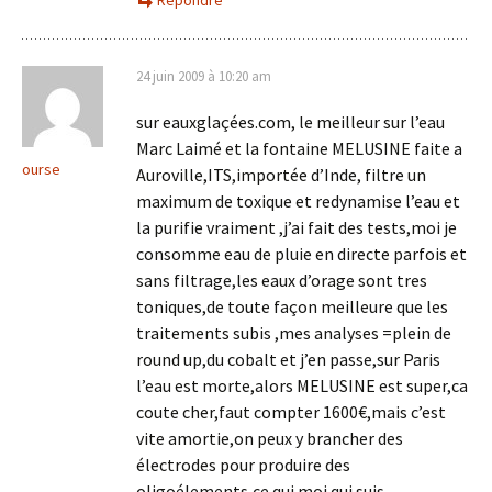
Répondre
24 juin 2009 à 10:20 am
sur eauxglaçées.com, le meilleur sur l’eau
Marc Laimé et la fontaine MELUSINE faite a
ourse
Auroville,ITS,importée d’Inde, filtre un
maximum de toxique et redynamise l’eau et
la purifie vraiment ,j’ai fait des tests,moi je
consomme eau de pluie en directe parfois et
sans filtrage,les eaux d’orage sont tres
toniques,de toute façon meilleure que les
traitements subis ,mes analyses =plein de
round up,du cobalt et j’en passe,sur Paris
l’eau est morte,alors MELUSINE est super,ca
coute cher,faut compter 1600€,mais c’est
vite amortie,on peux y brancher des
électrodes pour produire des
oligoélements,ce qui moi qui suis