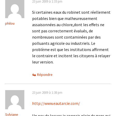
23 juin 2009 à 1:33 pm
Si certaines eaux du robinet sont réellement
potables bien que malheureusement
philou
assaisonnées au chlore,dont les effets ne
sont pas correctement évalués, de
nombreuses sont contaminées par des
polluants agricole ou industriels. Le
problème est que les institutions affirment
le contraire et incitent les citoyens à relayer
leur version.
Répondre
23 juin 2009 à 1:38 pm
http://www.eautarcie.com/
Sylviane
Un peu de lecure; je connais plein de gens qui