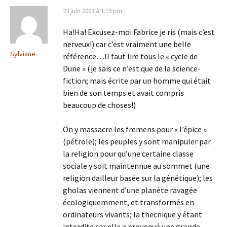
23 juin 2009 à 1:19 pm
Ha!Ha! Excusez-moi Fabrice je ris (mais c’est
nerveux!) car c’est vraiment une belle
Sylviane
référence…Il faut lire tous le « cycle de
Dune » (je sais ce n’est que de la science-
fiction; mais écrite par un homme qui était
bien de son temps et avait compris
beaucoup de choses!)
On y massacre les fremens pour « l’épice »
(pétrole); les peuples y sont manipuler par
la religion pour qu’une certaine classe
sociale y soit maintennue au sommet (une
religion dailleur basée sur la génétique); les
gholas viennent d’une planète ravagée
écologiquemment, et transformés en
ordinateurs vivants; la thecnique y étant
interdite car elle a provoqué une grande