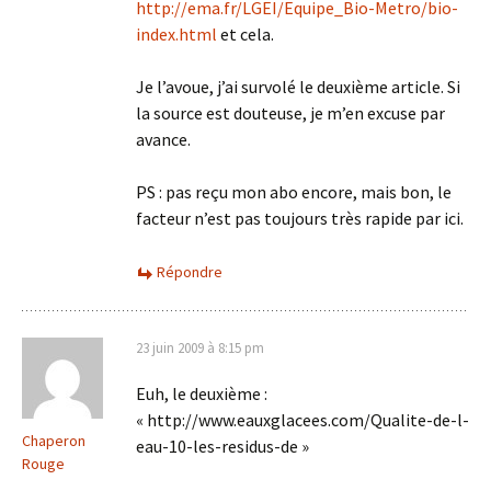
http://ema.fr/LGEI/Equipe_Bio-Metro/bio-
index.html
et cela.
Je l’avoue, j’ai survolé le deuxième article. Si
la source est douteuse, je m’en excuse par
avance.
PS : pas reçu mon abo encore, mais bon, le
facteur n’est pas toujours très rapide par ici.
Répondre
23 juin 2009 à 8:15 pm
Euh, le deuxième :
« http://www.eauxglacees.com/Qualite-de-l-
Chaperon
eau-10-les-residus-de »
Rouge