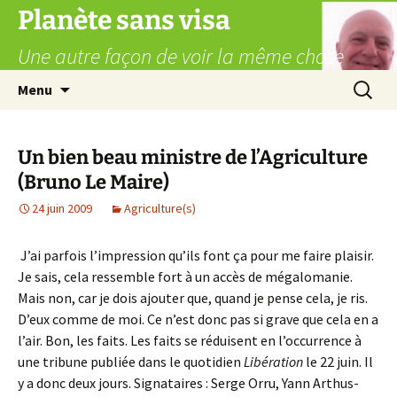
Aller
Planète sans visa
au
Une autre façon de voir la même chose
contenu
Recherc
Menu
Un bien beau ministre de l’Agriculture
(Bruno Le Maire)
24 juin 2009
Agriculture(s)
J’ai parfois l’impression qu’ils font ça pour me faire plaisir.
Je sais, cela ressemble fort à un accès de mégalomanie.
Mais non, car je dois ajouter que, quand je pense cela, je ris.
D’eux comme de moi. Ce n’est donc pas si grave que cela en a
l’air. Bon, les faits. Les faits se réduisent en l’occurrence à
une tribune publiée dans le quotidien
Libération
le 22 juin. Il
y a donc deux jours. Signataires : Serge Orru, Yann Arthus-