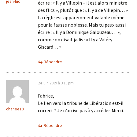
jean-luc
écrire : « Il y a Villepin – il est alors ministre
des flics », plutôt que : « Il y a de Villepin… »
La règle est apparemment valable même
pour la fausse noblesse. Mais tu peux aussi
écrire : « Il y a Dominique Galouzeau… »,
comme on disait jadis : « Il y a Valéry
Giscard… »
Répondre
24 juin 2009 à 3:13 pm
Fabrice,
Le lien vers la tribune de Libération est-il
chanee19
correct ? Je n’arrive pas à y accéder. Merci.
Répondre