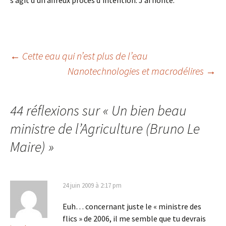
s’agit d’un affreux procès d’intention. J’ai honte.
Navigation
←
Cette eau qui n’est plus de l’eau
Nanotechnologies et macrodélires
→
des
44 réflexions sur «
Un bien beau
articles
ministre de l’Agriculture (Bruno Le
Maire)
»
24 juin 2009 à 2:17 pm
Euh… concernant juste le « ministre des
flics » de 2006, il me semble que tu devrais