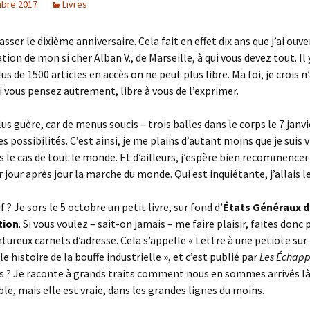
bre 2017
Livres
passer le dixième anniversaire. Cela fait en effet dix ans que j’ai ouv
itation de mon si cher Alban V., de Marseille, à qui vous devez tout. Il y
 de 1500 articles en accès on ne peut plus libre. Ma foi, je crois n’
 si vous pensez autrement, libre à vous de l’exprimer.
lus guère, car de menus soucis – trois balles dans le corps le 7 janv
 possibilités. C’est ainsi, je me plains d’autant moins que je suis v
as le cas de tout le monde. Et d’ailleurs, j’espère bien recommencer
our après jour la marche du monde. Qui est inquiétante, j’allais le
 ? Je sors le 5 octobre un petit livre, sur fond d’
États Généraux 
tion
. Si vous voulez – sait-on jamais – me faire plaisir, faites donc 
ntureux carnets d’adresse. Cela s’appelle « Lettre à une petiote sur
 histoire de la bouffe industrielle », et c’est publié par
Les Échapp
as ? Je raconte à grands traits comment nous en sommes arrivés là.
ble, mais elle est vraie, dans les grandes lignes du moins.