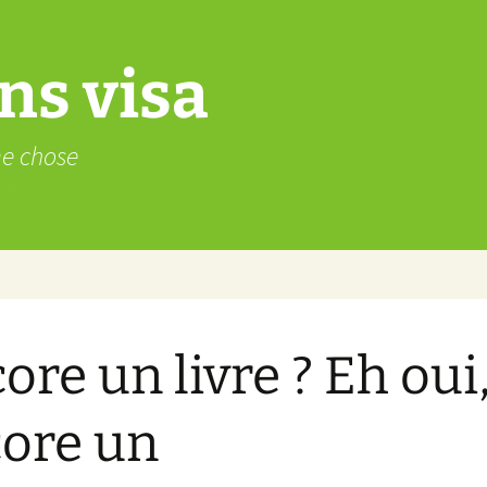
ns visa
me chose
ore un livre ? Eh oui
ore un