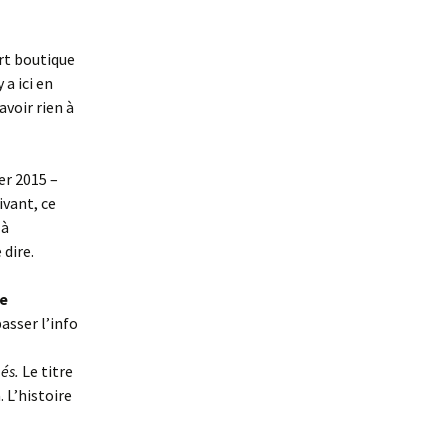
ert boutique
 a ici en
avoir rien à
ier 2015 –
ivant, ce
 à
 dire.
de
passer l’info
és.
Le titre
 L’histoire