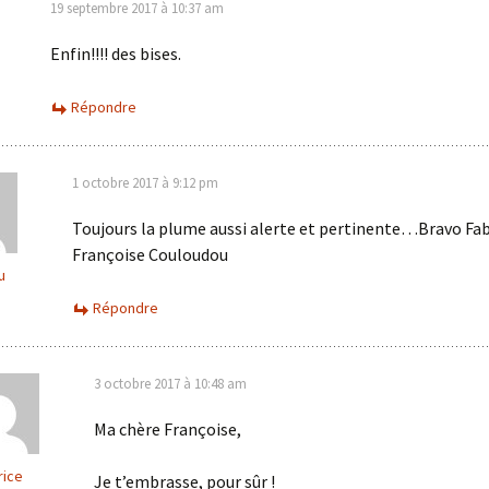
19 septembre 2017 à 10:37 am
Enfin!!!! des bises.
Répondre
1 octobre 2017 à 9:12 pm
Toujours la plume aussi alerte et pertinente…Bravo Fab
Françoise Couloudou
u
Répondre
3 octobre 2017 à 10:48 am
Ma chère Françoise,
rice
Je t’embrasse, pour sûr !