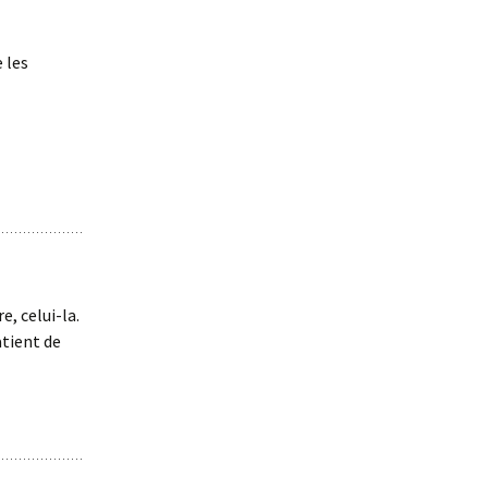
 les
e, celui-la.
atient de