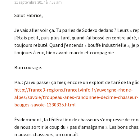
21 septembre 2017 à 7:52 am
Salut Fabrice,
Je vais aller voir ça. Tu parles de Sodexo dedans ? Leurs « re
j’étais petit, puis plus tard, quand j’ai bossé en centre aéré
toujours rebuté. Quand j’entends « bouffe industrielle », je 
toujours à eux, bien avant macdo et compagnie.
Bon courage.
P.S. : j’ai vu passer ça hier, encore un exploit de taré de la gâ
http://france3-regions.francetvinfo.fr/auvergne-rhone-
alpes/savoie/troupeau-anes-randonnee-decime-chasseur-
bauges-savoie-1330335.html
Évidemment, la fédération de chasseurs s’empresse de co
de nous sortir le coup du « pas d’amalgame ». Les bons chas
mauvais chasseurs, on connaît.