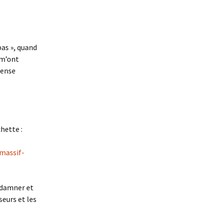
pas », quand
, m’ont
pense
chette :
massif-
ndamner et
seurs et les