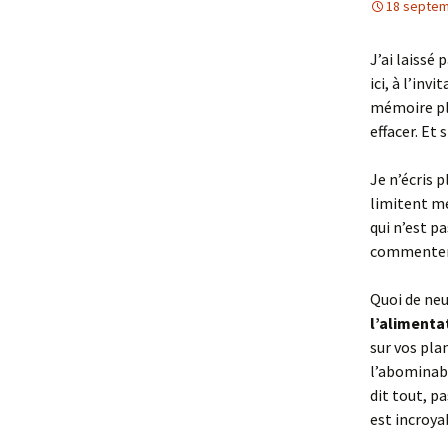
18 septem
J’ai laissé 
ici, à l’inv
mémoire plus
effacer. Et
Je n’écris p
limitent mes
qui n’est p
commenter j
Quoi de neuf
l’alimenta
sur vos pla
l’abominable
dit tout, p
est incroya