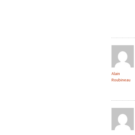
Alain
Roubineau