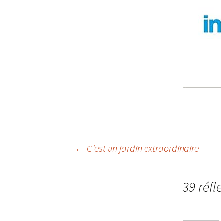
Navigation
←
C’est un jardin extraordinaire
des
39 réfl
articles